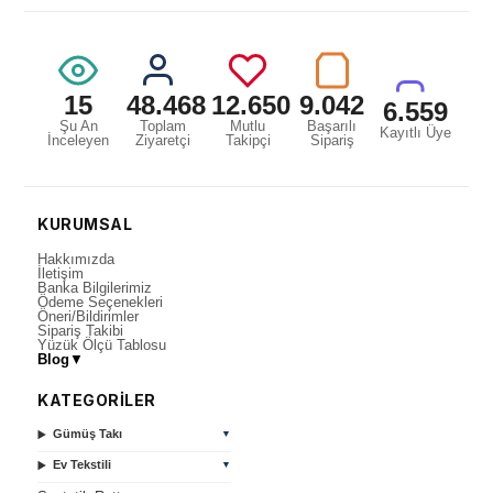
15
48.468
12.650
9.042
6.559
Şu An
Toplam
Mutlu
Başarılı
Kayıtlı Üye
İnceleyen
Ziyaretçi
Takipçi
Sipariş
KURUMSAL
Hakkımızda
İletişim
Banka Bilgilerimiz
Ödeme Seçenekleri
Öneri/Bildirimler
Sipariş Takibi
Yüzük Ölçü Tablosu
Blog
▼
KATEGORİLER
Gümüş Takı
▼
Ev Tekstili
▼