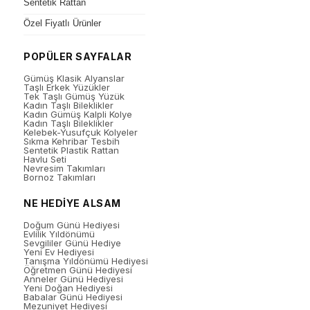
Sentetik Rattan
Özel Fiyatlı Ürünler
POPÜLER SAYFALAR
Gümüş Klasik Alyanslar
Taşlı Erkek Yüzükler
Tek Taşlı Gümüş Yüzük
Kadın Taşlı Bileklikler
Kadın Gümüş Kalpli Kolye
Kadın Taşlı Bileklikler
Kelebek-Yusufçuk Kolyeler
Sıkma Kehribar Tesbih
Sentetik Plastik Rattan
Havlu Seti
Nevresim Takımları
Bornoz Takımları
NE HEDİYE ALSAM
Doğum Günü Hediyesi
Evlilik Yıldönümü
Sevgililer Günü Hediye
Yeni Ev Hediyesi
Tanışma Yıldönümü Hediyesi
Öğretmen Günü Hediyesi
Anneler Günü Hediyesi
Yeni Doğan Hediyesi
Babalar Günü Hediyesi
Mezuniyet Hediyesi