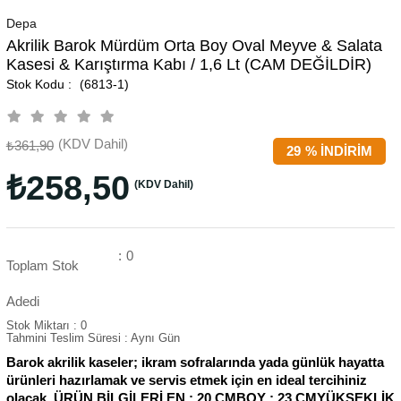
Depa
Akrilik Barok Mürdüm Orta Boy Oval Meyve & Salata
Kasesi & Karıştırma Kabı / 1,6 Lt (CAM DEĞİLDİR)
(6813-1)
(KDV Dahil)
₺361,90
29
%
İNDIRIM
₺258,50
(KDV Dahil)
:
0
Toplam Stok
Adedi
Stok Miktarı
:
0
Tahmini Teslim Süresi
:
Aynı Gün
Barok akrilik kaseler; ikram sofralarında yada günlük hayatta
ürünleri hazırlamak ve servis etmek için en ideal tercihiniz
olacak. ÜRÜN BİLGİLERİ EN : 20 CMBOY : 23 CMYÜKSEKLİK