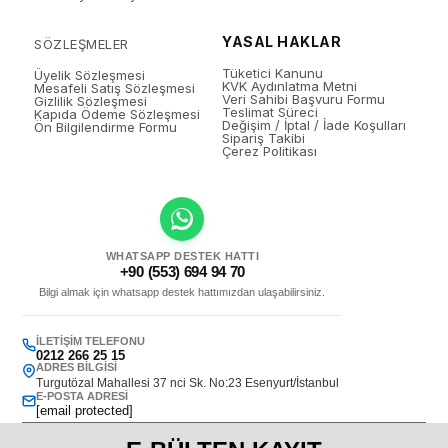
YASAL HAKLAR
SÖZLEŞMELER
Tüketici Kanunu
Üyelik Sözleşmesi
KVK Aydınlatma Metni
Mesafeli Satış Sözleşmesi
Veri Sahibi Başvuru Formu
Gizlilik Sözleşmesi
Teslimat Süreci
Kapıda Ödeme Sözleşmesi
Değişim / İptal / İade Koşulları
Ön Bilgilendirme Formu
Sipariş Takibi
Çerez Politikası
WHATSAPP DESTEK HATTI
+90 (553) 694 94 70
Bilgi almak için whatsapp destek hattımızdan ulaşabilirsiniz.
İLETIŞIM TELEFONU
0212 266 25 15
ADRES BILGISI
Turgutözal Mahallesi 37 nci Sk. No:23 Esenyurt/İstanbul
E-POSTA ADRESI
[email protected]