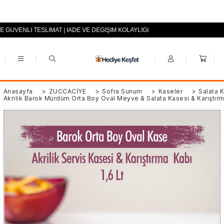
E GÜVENLİ TESLİMAT | İADE VE DEĞİŞİM KOLAYLIĞI
+90 (0553) 694 94 70
Anasayfa
>
ZÜCCACİYE
>
Sofra Sunum
>
Kaseler
>
Salata 
Akrilik Barok Mürdüm Orta Boy Oval Meyve & Salata Kasesi & Karıştırm