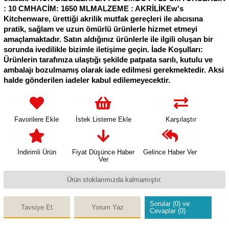
: 10 CMHACİM: 1650 MLMALZEME : AKRİLİKEw's
Kitchenware, ürettiği akrilik mutfak gereçleri ile alıcısına
pratik, sağlam ve uzun ömürlü ürünlerle hizmet etmeyi
amaçlamaktadır. Satın aldığınız ürünlerle ile ilgili oluşan bir
sorunda ivedilikle bizimle iletişime geçin. İade Koşulları:
Ürünlerin tarafınıza ulaştığı şekilde patpata sarılı, kutulu ve
ambalajı bozulmamış olarak iade edilmesi gerekmektedir. Aksi
halde gönderilen iadeler kabul edilemeyecektir.
Favorilere Ekle
İstek Listeme Ekle
Karşılaştır
İndirimli Ürün
Fiyat Düşünce Haber
Gelince Haber Ver
Ver
Ürün stoklarımızda kalmamıştır.
Sorular (0) ve
Tavsiye Et
Yorum Yaz
Cevaplar (0)