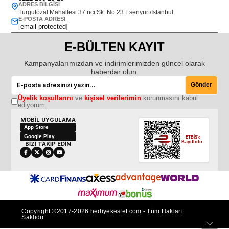
ADRES BILGISI
Turgutözal Mahallesi 37 nci Sk. No:23 Esenyurt/İstanbul
E-POSTA ADRESI
[email protected]
E-BÜLTEN KAYIT
Kampanyalarımızdan ve indirimlerimizden güncel olarak
haberdar olun.
Gönder
Üyelik koşullarını
ve
kişisel verilerimin
korunmasını kabul
ediyorum.
MOBİL UYGULAMA
App Store
Google Play
ETBİS'e
Kayıtlıdır.
BİZİ TAKİP EDİN
Copyright ©2017-2026 hediyekesfet.com - Tüm Hakları
Saklıdır.