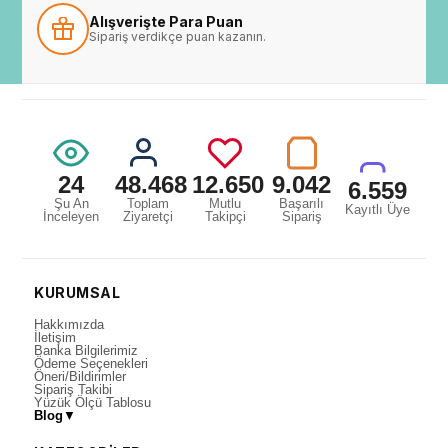
Alışverişte Para Puan
Sipariş verdikçe puan kazanın.
24
48.468
12.650
9.042
6.559
Şu An
Toplam
Mutlu
Başarılı
Kayıtlı Üye
İnceleyen
Ziyaretçi
Takipçi
Sipariş
KURUMSAL
Hakkımızda
İletişim
Banka Bilgilerimiz
Ödeme Seçenekleri
Öneri/Bildirimler
Sipariş Takibi
Yüzük Ölçü Tablosu
Blog
▼