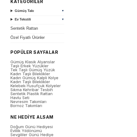
KATEGORİLER
Gümüş Takı
▼
Ev Tekstili
▼
Sentetik Rattan
Özel Fiyatlı Ürünler
POPÜLER SAYFALAR
Gümüş Klasik Alyanslar
Taşlı Erkek Yüzükler
Tek Taşlı Gümüş Yüzük
Kadın Taşlı Bileklikler
Kadın Gümüş Kalpli Kolye
Kadın Taşlı Bileklikler
Kelebek-Yusufçuk Kolyeler
Sıkma Kehribar Tesbih
Sentetik Plastik Rattan
Havlu Seti
Nevresim Takımları
Bornoz Takımları
NE HEDİYE ALSAM
Doğum Günü Hediyesi
Evlilik Yıldönümü
Sevgililer Günü Hediye