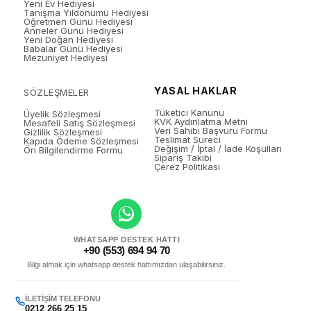
Yeni Ev Hediyesi
Tanışma Yıldönümü Hediyesi
Öğretmen Günü Hediyesi
Anneler Günü Hediyesi
Yeni Doğan Hediyesi
Babalar Günü Hediyesi
Mezuniyet Hediyesi
YASAL HAKLAR
SÖZLEŞMELER
Tüketici Kanunu
Üyelik Sözleşmesi
KVK Aydınlatma Metni
Mesafeli Satış Sözleşmesi
Veri Sahibi Başvuru Formu
Gizlilik Sözleşmesi
Teslimat Süreci
Kapıda Ödeme Sözleşmesi
Değişim / İptal / İade Koşulları
Ön Bilgilendirme Formu
Sipariş Takibi
Çerez Politikası
WHATSAPP DESTEK HATTI
+90 (553) 694 94 70
Bilgi almak için whatsapp destek hattımızdan ulaşabilirsiniz.
İLETIŞIM TELEFONU
0212 266 25 15