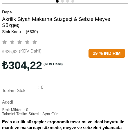
Depa
Akrilik Siyah Makarna Süzgeçi & Sebze Meyve
Süzgeçi
(6630)
(KDV Dahil)
₺425,92
29
%
İNDIRIM
₺304,22
(KDV Dahil)
:
0
Toplam Stok
Adedi
Stok Miktarı
:
0
Tahmini Teslim Süresi
:
Aynı Gün
Ew's akrilik süzgeçler ergonomik tasarımı ve ideal boyutu ile
mantı ve makarnayı süzmede, meyve ve sebzeleri yıkamada