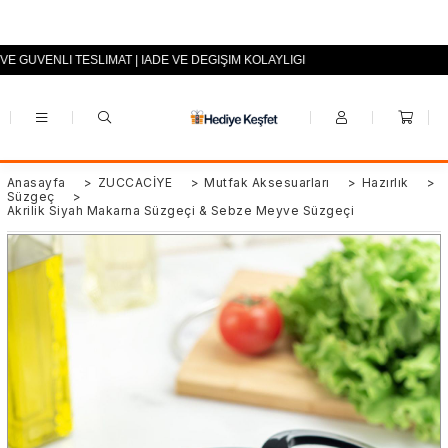
VE GÜVENLİ TESLİMAT | İADE VE DEĞİŞİM KOLAYLIĞI
+90 (0553) 694 94 70
Anasayfa
>
ZÜCCACİYE
>
Mutfak Aksesuarları
>
Hazırlık
>
Süzgeç
>
Akrilik Siyah Makarna Süzgeçi & Sebze Meyve Süzgeçi