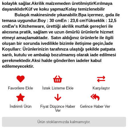
kolaylık sağlar.Akrilik malzemeden üretilmiştirKırılmaya
dayanıklıdırKüf ve koku yapmazKolay temizlenebilir
Bulaşık makinesinde yıkanabilir.Bpa içermez, gıda ile
temasa uygundur.Boy : 30 cmEn : 23,6 cmYükseklik : 12,5
cmEw's Kitchenware, ürettiği akrilik mutfak gereçleri ile
alıcısına pratik, sağlam ve uzun ömürlü ürünlerle hizmet
etmeyi amaçlamaktadır. Satın aldığınız ürünlerle ile ilgili
oluşan bir sorunda ivedilikle bizimle iletişime geçin,İade
Koşulları: Ürünlerinizin tarafınıza ulaştığı şekilde patpata
sarılı, kutulu ve ambalajı bozulmamış olarak iade edilmesi
gerekmektedir.Aksi halde gönderilen iadeler kabul
edilemeyecektir.
Favorilere Ekle
İstek Listeme Ekle
Karşılaştır
İndirimli Ürün
Fiyat Düşünce Haber
Gelince Haber Ver
Ver
Ürün stoklarımızda kalmamıştır.