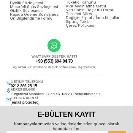
Tüketici Kanunu
Üyelik Sözleşmesi
KVK Aydınlatma Metni
Mesafeli Satış Sözleşmesi
Veri Sahibi Başvuru Formu
Gizlilik Sözleşmesi
Teslimat Süreci
Kapıda Ödeme Sözleşmesi
Değişim / İptal / İade Koşulları
Ön Bilgilendirme Formu
Sipariş Takibi
Çerez Politikası
WHATSAPP DESTEK HATTI
+90 (553) 694 94 70
Bilgi almak için whatsapp destek hattımızdan ulaşabilirsiniz.
İLETIŞIM TELEFONU
0212 266 25 15
ADRES BILGISI
Turgutözal Mahallesi 37 nci Sk. No:23 Esenyurt/İstanbul
E-POSTA ADRESI
[email protected]
E-BÜLTEN KAYIT
Kampanyalarımızdan ve indirimlerimizden güncel olarak
haberdar olun.