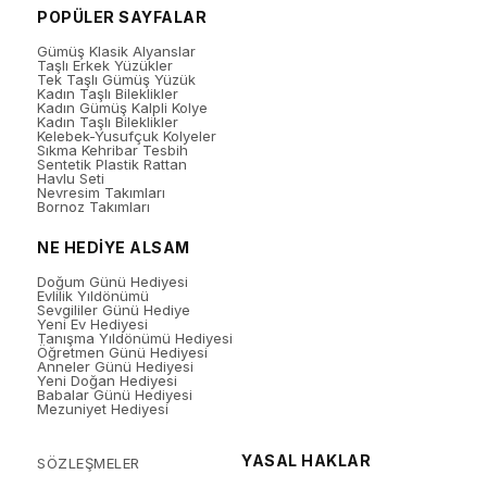
POPÜLER SAYFALAR
Gümüş Klasik Alyanslar
Taşlı Erkek Yüzükler
Tek Taşlı Gümüş Yüzük
Kadın Taşlı Bileklikler
Kadın Gümüş Kalpli Kolye
Kadın Taşlı Bileklikler
Kelebek-Yusufçuk Kolyeler
Sıkma Kehribar Tesbih
Sentetik Plastik Rattan
Havlu Seti
Nevresim Takımları
Bornoz Takımları
NE HEDİYE ALSAM
Doğum Günü Hediyesi
Evlilik Yıldönümü
Sevgililer Günü Hediye
Yeni Ev Hediyesi
Tanışma Yıldönümü Hediyesi
Öğretmen Günü Hediyesi
Anneler Günü Hediyesi
Yeni Doğan Hediyesi
Babalar Günü Hediyesi
Mezuniyet Hediyesi
YASAL HAKLAR
SÖZLEŞMELER