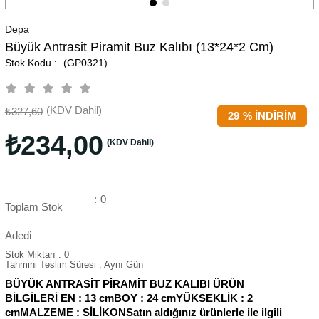
Depa
Büyük Antrasit Piramit Buz Kalıbı (13*24*2 Cm)
(GP0321)
(KDV Dahil)
₺327,60
29
%
İNDIRIM
₺234,00
(KDV Dahil)
:
0
Toplam Stok
Adedi
Stok Miktarı
:
0
Tahmini Teslim Süresi
:
Aynı Gün
BÜYÜK ANTRASİT PİRAMİT BUZ KALIBI ÜRÜN
BİLGİLERİ EN : 13 cmBOY : 24 cmYÜKSEKLİK : 2
cmMALZEME : SİLİKONSatın aldığınız ürünlerle ile ilgili