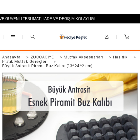
VE GÜVENLİ TESLİMAT | İADE VE DEĞİŞİM KOLAYLIĞI
+90 (0553) 694 94 70
Anasayfa
>
ZÜCCACİYE
>
Mutfak Aksesuarları
>
Hazırlık
>
Pratik Mutfak Gereçleri
>
Büyük Antrasit Piramit Buz Kalıbı (13*24*2 cm)