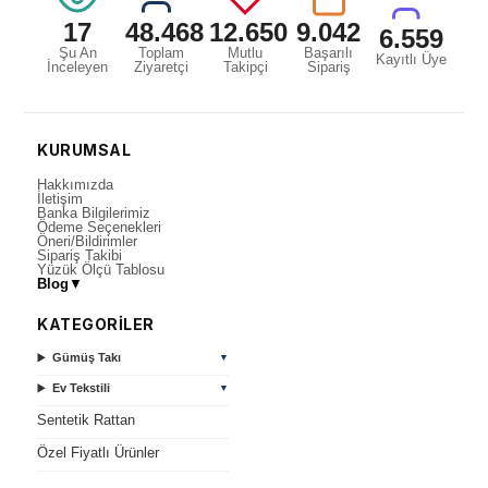
17
48.468
12.650
9.042
6.559
Şu An
Toplam
Mutlu
Başarılı
Kayıtlı Üye
İnceleyen
Ziyaretçi
Takipçi
Sipariş
KURUMSAL
Hakkımızda
İletişim
Banka Bilgilerimiz
Ödeme Seçenekleri
Öneri/Bildirimler
Sipariş Takibi
Yüzük Ölçü Tablosu
Blog
▼
KATEGORİLER
Gümüş Takı
▼
Ev Tekstili
▼
Sentetik Rattan
Özel Fiyatlı Ürünler