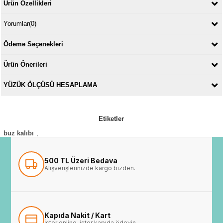
Ürün Özellikleri
Yorumlar
(0)
Ödeme Seçenekleri
Ürün Önerileri
YÜZÜK ÖLÇÜSÜ HESAPLAMA
Etiketler
buz kalıbı
,
500 TL Üzeri Bedava
Alışverişlerinizde kargo bizden.
Kapıda Nakit / Kart
İster online, ister kapıda ödeyin.