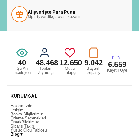
Alışverişte Para Puan
Sipariş verdikçe puan kazanın.
40
48.468
12.650
9.042
6.559
Şu An
Toplam
Mutlu
Başarılı
Kayıtlı Üye
İnceleyen
Ziyaretçi
Takipçi
Sipariş
KURUMSAL
Hakkımızda
İletişim
Banka Bilgilerimiz
Ödeme Seçenekleri
Öneri/Bildirimler
Sipariş Takibi
Yüzük Ölçü Tablosu
Blog
▼