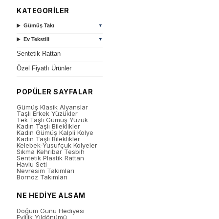
KATEGORİLER
Gümüş Takı
▼
Ev Tekstili
▼
Sentetik Rattan
Özel Fiyatlı Ürünler
POPÜLER SAYFALAR
Gümüş Klasik Alyanslar
Taşlı Erkek Yüzükler
Tek Taşlı Gümüş Yüzük
Kadın Taşlı Bileklikler
Kadın Gümüş Kalpli Kolye
Kadın Taşlı Bileklikler
Kelebek-Yusufçuk Kolyeler
Sıkma Kehribar Tesbih
Sentetik Plastik Rattan
Havlu Seti
Nevresim Takımları
Bornoz Takımları
NE HEDİYE ALSAM
Doğum Günü Hediyesi
Evlilik Yıldönümü