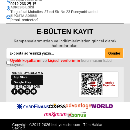
0212 266 25 15
ADRES BILGISI
Turgutözal Mahallesi 37 nci Sk. No:23 Esenyurt/İstanbul
E-POSTA ADRESI
[email protected]
E-BÜLTEN KAYIT
Kampanyalarımızdan ve indirimlerimizden güncel olarak
haberdar olun.
Gönder
Üyelik koşullarını
ve
kişisel verilerimin
korunmasını kabul
ediyorum.
MOBİL UYGULAMA
App Store
Google Play
ETBİS'e
Kayıtlıdır.
BİZİ TAKİP EDİN
Copyright ©2017-2026 hediyekesfet.com - Tüm Hakları
Saklıdır.