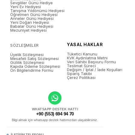
Sevgililer Günü Hediye
Yeni Ev Hediyesi
Tanışma Yıldönümü Hediyesi
Öğretmen Günü Hediyesi
Anneler Günü Hediyesi
Yeni Doğan Hediyesi
Babalar Günü Hediyesi
Mezuniyet Hediyesi
YASAL HAKLAR
SÖZLEŞMELER
Tüketici Kanunu
Üyelik Sözleşmesi
KVK Aydınlatma Metni
Mesafeli Satış Sözleşmesi
Veri Sahibi Başvuru Formu
Gizlilik Sözleşmesi
Teslimat Süreci
Kapıda Ödeme Sözleşmesi
Değişim / İptal / İade Koşulları
Ön Bilgilendirme Formu
Sipariş Takibi
Çerez Politikası
WHATSAPP DESTEK HATTI
+90 (553) 694 94 70
Bilgi almak için whatsapp destek hattımızdan ulaşabilirsiniz.
İLETIŞIM TELEFONU