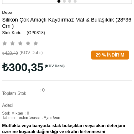
Depa
Silikon Çok Amaçlı Kaydırmaz Mat & Bulaşıklık (28*36
Cm )
(GP0318)
(KDV Dahil)
₺420,49
29
%
İNDIRIM
₺300,35
(KDV Dahil)
:
0
Toplam Stok
Adedi
Stok Miktarı
:
0
Tahmini Teslim Süresi
:
Aynı Gün
Mutfakta veya banyoda ıslak bulaşıkları veya akan deterjanı
üzerine koyarak dağınıklığı ve etrafın kirlenmesini