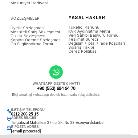
Mezuniyet Hediyesi
YASAL HAKLAR
SÖZLEŞMELER
Tüketici Kanunu
Üyelik Sözleşmesi
KVK Aydınlatma Metni
Mesafeli Satış Sözleşmesi
Veri Sahibi Başvuru Formu
Gizlilik Sözleşmesi
Teslimat Süreci
Kapıda Ödeme Sözleşmesi
Değişim / İptal / İade Koşulları
Ön Bilgilendirme Formu
Sipariş Takibi
Çerez Politikası
WHATSAPP DESTEK HATTI
+90 (553) 694 94 70
Bilgi almak için whatsapp destek hattımızdan ulaşabilirsiniz.
İLETIŞIM TELEFONU
0212 266 25 15
ADRES BILGISI
Turgutözal Mahallesi 37 nci Sk. No:23 Esenyurt/İstanbul
E-POSTA ADRESI
[email protected]