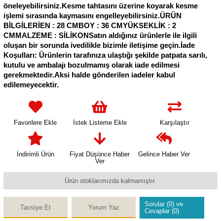
öneleyebilirsiniz.Kesme tahtasını üzerine koyarak kesme
işlemi sırasında kaymasını engelleyebilirsiniz.ÜRÜN
BİLGİLERİEN : 28 CMBOY : 36 CMYÜKSEKLİK : 2
CMMALZEME : SİLİKONSatın aldığınız ürünlerle ile ilgili
oluşan bir sorunda ivedilikle bizimle iletişime geçin.İade
Koşulları: Ürünlerin tarafınıza ulaştığı şekilde patpata sarılı,
kutulu ve ambalajı bozulmamış olarak iade edilmesi
gerekmektedir.Aksi halde gönderilen iadeler kabul
edilemeyecektir.
Favorilere Ekle
İstek Listeme Ekle
Karşılaştır
İndirimli Ürün
Fiyat Düşünce Haber
Gelince Haber Ver
Ver
Ürün stoklarımızda kalmamıştır.
Sorular (0) ve
Tavsiye Et
Yorum Yaz
Cevaplar (0)