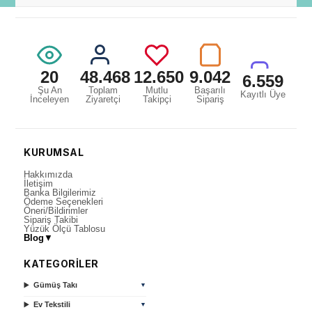
20
48.468
12.650
9.042
6.559
Şu An
Toplam
Mutlu
Başarılı
Kayıtlı Üye
İnceleyen
Ziyaretçi
Takipçi
Sipariş
KURUMSAL
Hakkımızda
İletişim
Banka Bilgilerimiz
Ödeme Seçenekleri
Öneri/Bildirimler
Sipariş Takibi
Yüzük Ölçü Tablosu
Blog
▼
KATEGORİLER
Gümüş Takı
▼
Ev Tekstili
▼