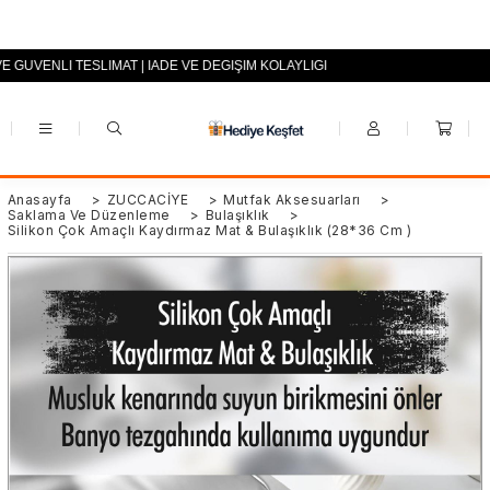
VE GÜVENLİ TESLİMAT | İADE VE DEĞİŞİM KOLAYLIĞI
+90 (0553) 694 94 70
Anasayfa
>
ZÜCCACİYE
>
Mutfak Aksesuarları
>
Saklama Ve Düzenleme
>
Bulaşıklık
>
Silikon Çok Amaçlı Kaydırmaz Mat & Bulaşıklık (28*36 Cm )