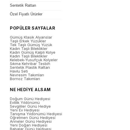
Sentetik Rattan
Özel Fiyatlı Ürünler
POPÜLER SAYFALAR
Gümüş Klasik Alyanslar
Taşlı Erkek Yüzükler
Tek Taşlı Gümüş Yüzük
Kadın Taşlı Bileklikler
Kadın Gümüş Kalpli Kolye
Kadın Taşlı Bileklikler
Kelebek-Yusufçuk Kolyeler
Sıkma Kehribar Tesbih
Sentetik Plastik Rattan
Havlu Seti
Nevresim Takımları
Bornoz Takımları
NE HEDİYE ALSAM
Doğum Günü Hediyesi
Evlilik Yıldönümü
Sevgililer Günü Hediye
Yeni Ev Hediyesi
Tanışma Yıldönümü Hediyesi
Öğretmen Günü Hediyesi
Anneler Günü Hediyesi
Yeni Doğan Hediyesi
Babalar Günü Hediyesi