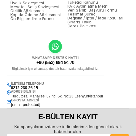
Tüketici Kanunu
Üyelik Sözleşmesi
KVK Aydınlatma Metni
Mesafeli Satış Sözleşmesi
Veri Sahibi Başvuru Formu
Gizlilik Sözleşmesi
Teslimat Süreci
Kapıda Ödeme Sözleşmesi
Değişim / İptal / İade Koşulları
Ön Bilgilendirme Formu
Sipariş Takibi
Çerez Politikası
WHATSAPP DESTEK HATTI
+90 (553) 694 94 70
Bilgi almak için whatsapp destek hattımızdan ulaşabilirsiniz.
İLETIŞIM TELEFONU
0212 266 25 15
ADRES BILGISI
Turgutözal Mahallesi 37 nci Sk. No:23 Esenyurt/İstanbul
E-POSTA ADRESI
[email protected]
E-BÜLTEN KAYIT
Kampanyalarımızdan ve indirimlerimizden güncel olarak
haberdar olun.