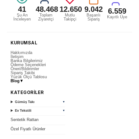
41
48.468
12.650
9.042
6.559
Şu An
Toplam
Mutlu
Başarılı
Kayıtlı Üye
İnceleyen
Ziyaretçi
Takipçi
Sipariş
KURUMSAL
Hakkımızda
İletişim
Banka Bilgilerimiz
Ödeme Seçenekleri
Öneri/Bildirimler
Sipariş Takibi
Yüzük Ölçü Tablosu
Blog
▼
KATEGORİLER
Gümüş Takı
▼
Ev Tekstili
▼
Sentetik Rattan
Özel Fiyatlı Ürünler