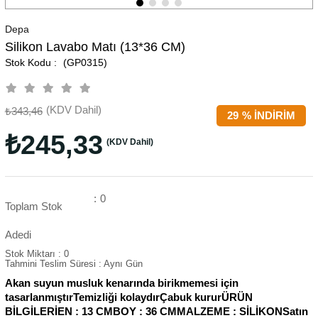
Depa
Silikon Lavabo Matı (13*36 CM)
(GP0315)
(KDV Dahil)
₺343,46
29
%
İNDIRIM
₺245,33
(KDV Dahil)
:
0
Toplam Stok
Adedi
Stok Miktarı
:
0
Tahmini Teslim Süresi
:
Aynı Gün
Akan suyun musluk kenarında birikmemesi için
tasarlanmıştırTemizliği kolaydırÇabuk kururÜRÜN
BİLGİLERİEN : 13 CMBOY : 36 CMMALZEME : SİLİKONSatın