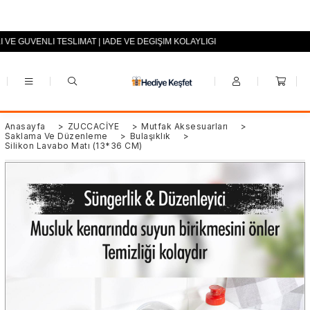
I VE GÜVENLİ TESLİMAT | İADE VE DEĞİŞİM KOLAYLIĞI
+90 (0553) 694 94 70
Anasayfa
>
ZÜCCACİYE
>
Mutfak Aksesuarları
>
Saklama Ve Düzenleme
>
Bulaşıklık
>
Silikon Lavabo Matı (13*36 CM)