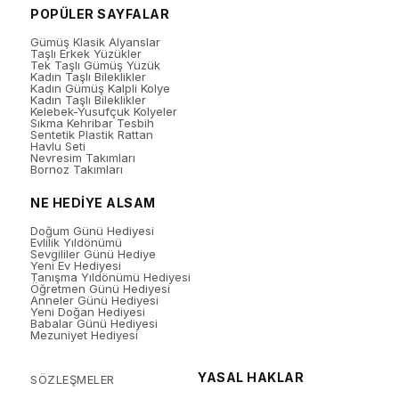
POPÜLER SAYFALAR
Gümüş Klasik Alyanslar
Taşlı Erkek Yüzükler
Tek Taşlı Gümüş Yüzük
Kadın Taşlı Bileklikler
Kadın Gümüş Kalpli Kolye
Kadın Taşlı Bileklikler
Kelebek-Yusufçuk Kolyeler
Sıkma Kehribar Tesbih
Sentetik Plastik Rattan
Havlu Seti
Nevresim Takımları
Bornoz Takımları
NE HEDİYE ALSAM
Doğum Günü Hediyesi
Evlilik Yıldönümü
Sevgililer Günü Hediye
Yeni Ev Hediyesi
Tanışma Yıldönümü Hediyesi
Öğretmen Günü Hediyesi
Anneler Günü Hediyesi
Yeni Doğan Hediyesi
Babalar Günü Hediyesi
Mezuniyet Hediyesi
YASAL HAKLAR
SÖZLEŞMELER