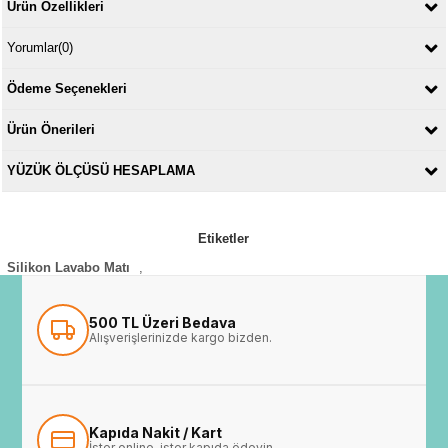
Ürün Özellikleri
Yorumlar
(0)
Ödeme Seçenekleri
Ürün Önerileri
YÜZÜK ÖLÇÜSÜ HESAPLAMA
Etiketler
Silikon Lavabo Matı
,
500 TL Üzeri Bedava
Alışverişlerinizde kargo bizden.
Kapıda Nakit / Kart
İster online, ister kapıda ödeyin.