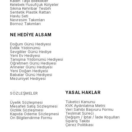
Kadın Taşlı Bileklikler
Kelebek-Yusufçuk Kolyeler
Sıkma Kehribar Tesbih
Sentetik Plastik Rattan
Havlu Seti
Nevresim Takımları
Bornoz Takımları
NE HEDİYE ALSAM
Doğum Günü Hediyesi
Evlilik Yıldönümü
Sevgililer Günü Hediye
Yeni Ev Hediyesi
Tanışma Yıldönümü Hediyesi
Öğretmen Günü Hediyesi
Anneler Günü Hediyesi
Yeni Doğan Hediyesi
Babalar Günü Hediyesi
Mezuniyet Hediyesi
YASAL HAKLAR
SÖZLEŞMELER
Tüketici Kanunu
Üyelik Sözleşmesi
KVK Aydınlatma Metni
Mesafeli Satış Sözleşmesi
Veri Sahibi Başvuru Formu
Gizlilik Sözleşmesi
Teslimat Süreci
Kapıda Ödeme Sözleşmesi
Değişim / İptal / İade Koşulları
Ön Bilgilendirme Formu
Sipariş Takibi
Çerez Politikası