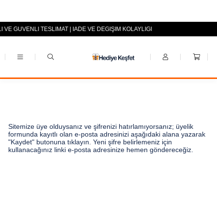
LI VE GÜVENLİ TESLİMAT | İADE VE DEĞİŞİM KOLAYLIĞI
+90 (0553) 694 94 70
Sitemize üye olduysanız ve şifrenizi hatırlamıyorsanız; üyelik
formunda kayıtlı olan e-posta adresinizi aşağıdaki alana yazarak
"Kaydet" butonuna tıklayın. Yeni şifre belirlemeniz için
kullanacağınız linki e-posta adresinize hemen göndereceğiz.