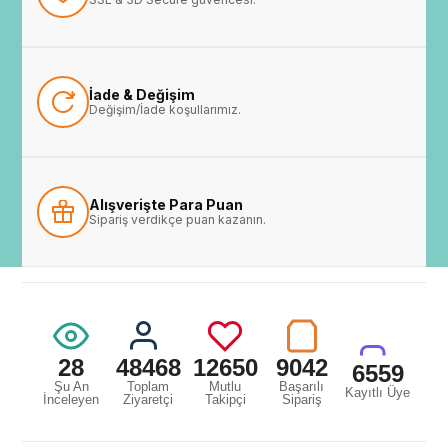
İade & Değişim
Değişim/İade koşullarımız.
Alışverişte Para Puan
Sipariş verdikçe puan kazanın.
28
48468
12650
9042
6559
Şu An
Toplam
Mutlu
Başarılı
Kayıtlı Üye
İnceleyen
Ziyaretçi
Takipçi
Sipariş