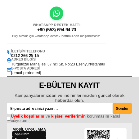
WHATSAPP DESTEK HATTI
+90 (553) 694 94 70
Bilgi almak için whatsapp destek hattımızdan ulaşabilirsiniz.
İLETIŞIM TELEFONU
0212 266 25 15
ADRES BILGISI
Turgutözal Mahallesi 37 nci Sk. No:23 Esenyurt/İstanbul
E-POSTA ADRESI
[email protected]
E-BÜLTEN KAYIT
Kampanyalarımızdan ve indirimlerimizden güncel olarak
haberdar olun.
Gönder
Üyelik koşullarını
ve
kişisel verilerimin
korunmasını kabul
ediyorum.
MOBİL UYGULAMA
App Store