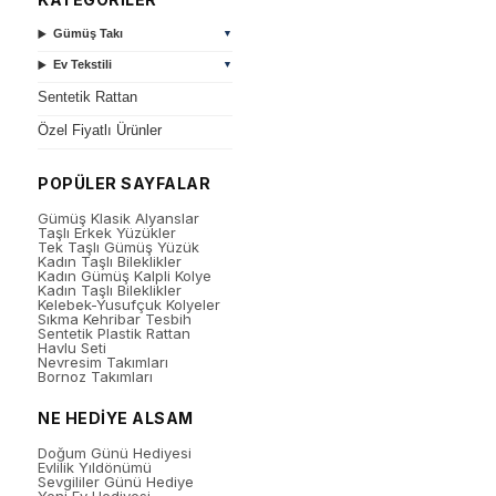
Gümüş Takı
▼
Ev Tekstili
▼
Sentetik Rattan
Özel Fiyatlı Ürünler
POPÜLER SAYFALAR
Gümüş Klasik Alyanslar
Taşlı Erkek Yüzükler
Tek Taşlı Gümüş Yüzük
Kadın Taşlı Bileklikler
Kadın Gümüş Kalpli Kolye
Kadın Taşlı Bileklikler
Kelebek-Yusufçuk Kolyeler
Sıkma Kehribar Tesbih
Sentetik Plastik Rattan
Havlu Seti
Nevresim Takımları
Bornoz Takımları
NE HEDİYE ALSAM
Doğum Günü Hediyesi
Evlilik Yıldönümü
Sevgililer Günü Hediye