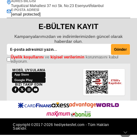
ADRES BILGISI
Turgutözal Mahallesi 37 nci Sk. No:23 Esenyurt/İstanbul
E-POSTA ADRESI
[email protected]
E-BÜLTEN KAYIT
Kampanyalarımızdan ve indirimlerimizden güncel olarak
haberdar olun.
Gönder
Üyelik koşullarını
ve
kişisel verilerimin
korunmasını kabul
ediyorum.
MOBİL UYGULAMA
App Store
Google Play
ETBİS'e
Kayıtlıdır.
BİZİ TAKİP EDİN
Copyright ©2017-2026 hediyekesfet.com - Tüm Hakları
Saklıdır.