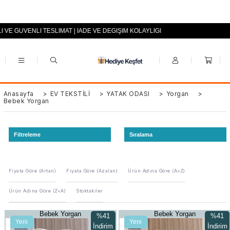
LI VE GÜVENLİ TESLİMAT | İADE VE DEĞİŞİM KOLAYLIĞI
+90 (0553) 694 94 70
Anasayfa
>
EV TEKSTİLİ
>
YATAK ODASI
>
Yorgan
>
Bebek Yorgan
Filtreleme
Sıralama
Fiyata Göre (Artan)
Fiyata Göre (Azalan)
Ürün Adına Göre (A>Z)
Ürün Adına Göre (Z<A)
Stoktakiler
Bebek Yorgan
Bebek Yorgan
%41
%41
Yeni
Yeni
İndirim
İndirim