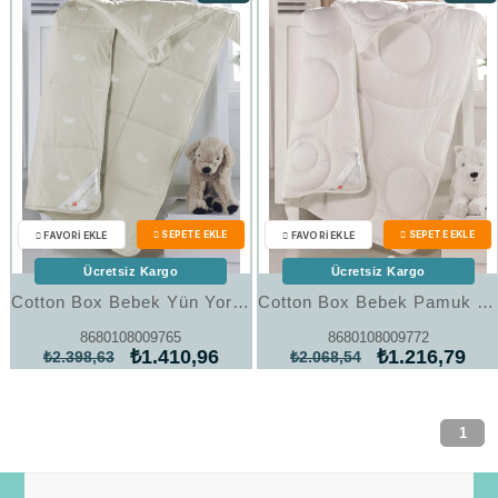
Ürün
Ürün
%41İndirim
%41İndi
Ücretsiz Kargo
Ücretsiz Kargo
Cotton Box Bebek Yün Yorgan
Cotton Box Bebek Pamuk Yorgan
8680108009765
8680108009772
₺1.410,96
₺1.216,79
₺2.398,63
₺2.068,54
1