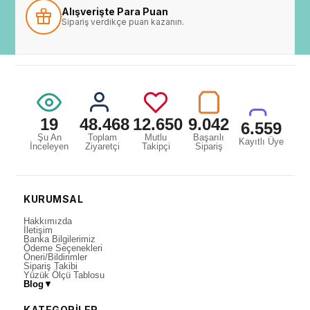
Alışverişte Para Puan
Sipariş verdikçe puan kazanın.
19
48.468
12.650
9.042
6.559
Şu An
Toplam
Mutlu
Başarılı
Kayıtlı Üye
İnceleyen
Ziyaretçi
Takipçi
Sipariş
KURUMSAL
Hakkımızda
İletişim
Banka Bilgilerimiz
Ödeme Seçenekleri
Öneri/Bildirimler
Sipariş Takibi
Yüzük Ölçü Tablosu
Blog
▼
KATEGORİLER