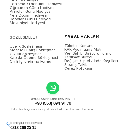
Yeni Ev Hediyesi
Tanışma Yıldönümü Hediyesi
Öğretmen Günü Hediyesi
Anneler Günü Hediyesi
Yeni Doğan Hediyesi
Babalar Günü Hediyesi
Mezuniyet Hediyesi
YASAL HAKLAR
SÖZLEŞMELER
Tüketici Kanunu
Üyelik Sözleşmesi
KVK Aydınlatma Metni
Mesafeli Satış Sözleşmesi
Veri Sahibi Başvuru Formu
Gizlilik Sözleşmesi
Teslimat Süreci
Kapıda Ödeme Sözleşmesi
Değişim / İptal / İade Koşulları
Ön Bilgilendirme Formu
Sipariş Takibi
Çerez Politikası
WHATSAPP DESTEK HATTI
+90 (553) 694 94 70
Bilgi almak için whatsapp destek hattımızdan ulaşabilirsiniz.
İLETIŞIM TELEFONU
0212 266 25 15