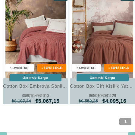
%37İndirim
%37İndi
Ücretsiz Kargo
Ücretsiz Kargo
Cotton Box Embrova Şönil Çift Kişilik Yatak Örtüsü/Pike Takımı Loom Bordo
Cotton Box Çift Kişilik Yatak Örtülü Pike Takımı Natura Vilo Kiremit
8680108081013
8680108081129
₺5.067,15
₺4.095,16
₺8.107,44
₺6.552,25
1