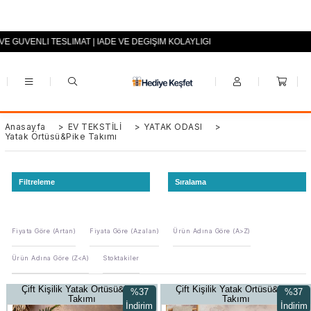
I VE GÜVENLİ TESLİMAT | İADE VE DEĞİŞİM KOLAYLIĞI
+90 (0553) 694 94 70
Anasayfa
>
EV TEKSTİLİ
>
YATAK ODASI
>
Yatak Örtüsü&Pike Takımı
Filtreleme
Sıralama
Fiyata Göre (Artan)
Fiyata Göre (Azalan)
Ürün Adına Göre (A>Z)
Ürün Adına Göre (Z<A)
Stoktakiler
Çift Kişilik Yatak Örtüsü&Pike
Çift Kişilik Yatak Örtüsü&Pike
%37
%37
Takımı
Takımı
İndirim
İndirim