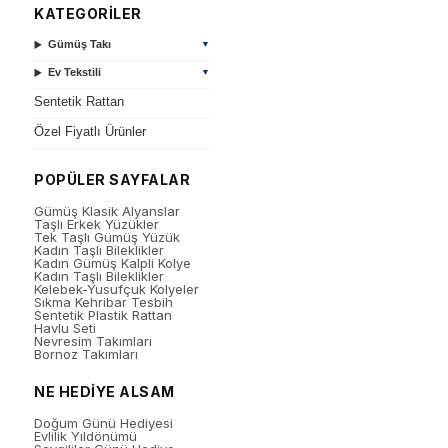
KATEGORİLER
Gümüş Takı
▼
Ev Tekstili
▼
Sentetik Rattan
Özel Fiyatlı Ürünler
POPÜLER SAYFALAR
Gümüş Klasik Alyanslar
Taşlı Erkek Yüzükler
Tek Taşlı Gümüş Yüzük
Kadın Taşlı Bileklikler
Kadın Gümüş Kalpli Kolye
Kadın Taşlı Bileklikler
Kelebek-Yusufçuk Kolyeler
Sıkma Kehribar Tesbih
Sentetik Plastik Rattan
Havlu Seti
Nevresim Takımları
Bornoz Takımları
NE HEDİYE ALSAM
Doğum Günü Hediyesi
Evlilik Yıldönümü