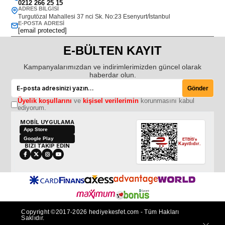
0212 266 25 15
ADRES BILGISI
Turgutözal Mahallesi 37 nci Sk. No:23 Esenyurt/İstanbul
E-POSTA ADRESI
[email protected]
E-BÜLTEN KAYIT
Kampanyalarımızdan ve indirimlerimizden güncel olarak
haberdar olun.
Gönder
Üyelik koşullarını
ve
kişisel verilerimin
korunmasını kabul
ediyorum.
MOBİL UYGULAMA
App Store
Google Play
ETBİS'e
Kayıtlıdır.
BİZİ TAKİP EDİN
Copyright ©2017-2026 hediyekesfet.com - Tüm Hakları
Saklıdır.