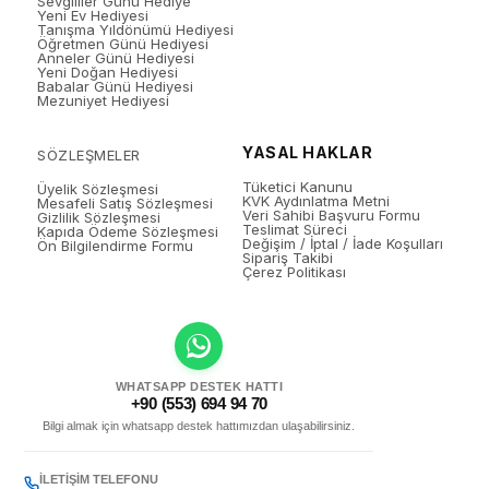
Sevgililer Günü Hediye
Yeni Ev Hediyesi
Tanışma Yıldönümü Hediyesi
Öğretmen Günü Hediyesi
Anneler Günü Hediyesi
Yeni Doğan Hediyesi
Babalar Günü Hediyesi
Mezuniyet Hediyesi
YASAL HAKLAR
SÖZLEŞMELER
Tüketici Kanunu
Üyelik Sözleşmesi
KVK Aydınlatma Metni
Mesafeli Satış Sözleşmesi
Veri Sahibi Başvuru Formu
Gizlilik Sözleşmesi
Teslimat Süreci
Kapıda Ödeme Sözleşmesi
Değişim / İptal / İade Koşulları
Ön Bilgilendirme Formu
Sipariş Takibi
Çerez Politikası
WHATSAPP DESTEK HATTI
+90 (553) 694 94 70
Bilgi almak için whatsapp destek hattımızdan ulaşabilirsiniz.
İLETIŞIM TELEFONU