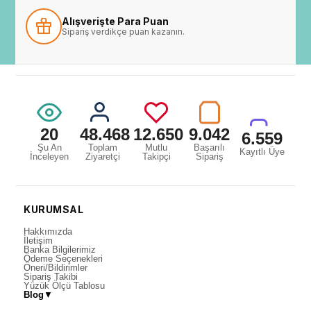
Alışverişte Para Puan
Sipariş verdikçe puan kazanın.
20
48.468
12.650
9.042
6.559
Şu An
Toplam
Mutlu
Başarılı
Kayıtlı Üye
İnceleyen
Ziyaretçi
Takipçi
Sipariş
KURUMSAL
Hakkımızda
İletişim
Banka Bilgilerimiz
Ödeme Seçenekleri
Öneri/Bildirimler
Sipariş Takibi
Yüzük Ölçü Tablosu
Blog
▼