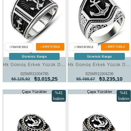
Ücretsiz Kargo
Ücretsiz Kargo
Hk Gümüş Erkek Yüzük Deniz Çapası Armalı |Gümüş Takı Hediyelik Ürünler
Hk Gümüş Erkek Yüzük Deniz Çapası Armalı |Gümüş Takı Hediyelik Ürünler
925MR11004785
925MR11004236
₺3.015,25
₺3.235,10
₺5.125,92
₺5.499,67
Çapa Yüzükler
Çapa Yüzükler
%41
%41
İndirim
İndirim
%41İndirim
%41İndi