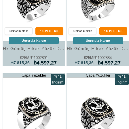
Ücretsiz Kargo
Ücretsiz Kargo
Hk Gümüş Erkek Yüzük Deniz Çapası Oval |Gümüş Takı Hediyelik Ürünler
Hk Gümüş Erkek Yüzük Deniz Çapası Oval |Gümüş Takı Hediyelik Ürünler
925MR11002891
925MR11002884
₺4.597,27
₺4.597,27
₺7.815,36
₺7.815,36
Çapa Yüzükler
Çapa Yüzükler
%41
%41
İndirim
İndirim
%41İndirim
%41İndi