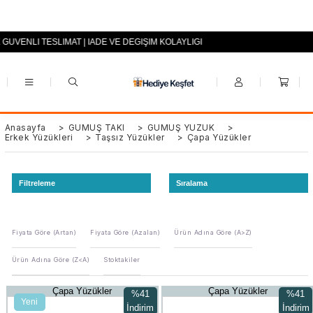
 GÜVENLİ TESLİMAT | İADE VE DEĞİŞİM KOLAYLIĞI
+90 (0553) 694 94 70
Anasayfa
>
GÜMÜŞ TAKI
>
GÜMÜŞ YÜZÜK
>
Erkek Yüzükleri
>
Taşsız Yüzükler
>
Çapa Yüzükler
Filtreleme
Sıralama
Fiyata Göre (Artan)
Fiyata Göre (Azalan)
Ürün Adına Göre (A>Z)
Ürün Adına Göre (Z<A)
Stoktakiler
Çapa Yüzükler
Çapa Yüzükler
%41
%41
Yeni
İndirim
İndirim