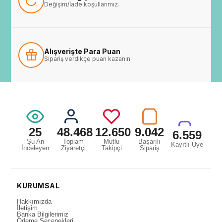
Değişim/İade koşullarımız.
Alışverişte Para Puan
Sipariş verdikçe puan kazanın.
25
48.468
12.650
9.042
6.559
Şu An
Toplam
Mutlu
Başarılı
Kayıtlı Üye
İnceleyen
Ziyaretçi
Takipçi
Sipariş
KURUMSAL
Hakkımızda
İletişim
Banka Bilgilerimiz
Ödeme Seçenekleri