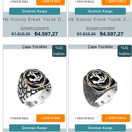
Ücretsiz Kargo
Ücretsiz Kargo
Hk Gümüş Erkek Yüzük Deniz Çapası Oval |Gümüş Takı Hediyelik Ürünler
Hk Gümüş Erkek Yüzük Deniz Çapası Oval |Gümüş Takı Hediyelik Ürünler
925MR11002878
925MR11002869
₺4.597,27
₺4.597,27
₺7.815,36
₺7.815,36
Çapa Yüzükler
Çapa Yüzükler
%41
%41
İndirim
İndirim
%41İndirim
%41İndi
Ücretsiz Kargo
Ücretsiz Kargo