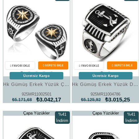
Ürün
%41İndirim
%41İndi
Ücretsiz Kargo
Ücretsiz Kargo
Hk Gümüş Erkek Yüzük Çapa Detaylı Pusula |Gümüş Takı Hediyelik Ürünler
Hk Gümüş Erkek Yüzük Deniz Çapası Armalı |Gümüş Takı Hediyelik Ürünler
925MR11002501
925MR11004786
₺3.042,17
₺3.015,25
₺5.171,68
₺5.125,92
Çapa Yüzükler
Çapa Yüzükler
%41
%41
İndirim
İndirim
%41İndirim
%41İndi