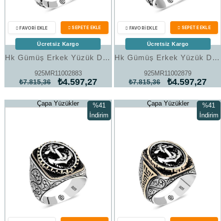
Ücretsiz Kargo
Ücretsiz Kargo
Hk Gümüş Erkek Yüzük Deniz Çapası Oval |Gümüş Takı Hediyelik Ürünler
Hk Gümüş Erkek Yüzük Deniz Çapası Oval |Gümüş Takı Hediyelik Ürünler
925MR11002883
925MR11002879
₺4.597,27
₺4.597,27
₺7.815,36
₺7.815,36
Çapa Yüzükler
Çapa Yüzükler
%41
%41
İndirim
İndirim
%41İndirim
%41İndi