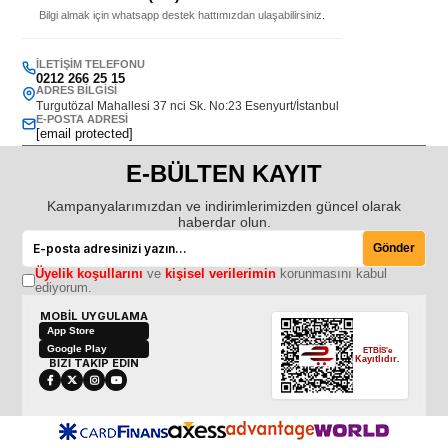
Bilgi almak için whatsapp destek hattımızdan ulaşabilirsiniz.
İLETIŞIM TELEFONU
0212 266 25 15
ADRES BILGISI
Turgutözal Mahallesi 37 nci Sk. No:23 Esenyurt/İstanbul
E-POSTA ADRESI
[email protected]
E-BÜLTEN KAYIT
Kampanyalarımızdan ve indirimlerimizden güncel olarak
haberdar olun.
Gönder
Üyelik koşullarını
ve
kişisel verilerimin
korunmasını kabul
ediyorum.
MOBİL UYGULAMA
App Store
Google Play
ETBİS'e
Kayıtlıdır.
BİZİ TAKİP EDİN