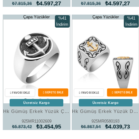
₺4.597,27
₺4.597,27
₺7.815,36
₺7.815,36
Çapa Yüzükler
Çapa Yüzükler
%41
%41
İndirim
İndirim
%41İndirim
%41İndi
Ücretsiz Kargo
Ücretsiz Kargo
Hk Gümüş Erkek Yüzük Çapa |Gümüş Takı Hediyelik Ürünler
Hk Gümüş Erkek Yüzük Denizci Çapası Armalı |Gümüş Takı Hediyelik Ürünler
925MR11002609
925MR0580193
₺3.454,95
₺4.039,73
₺5.873,42
₺6.867,54