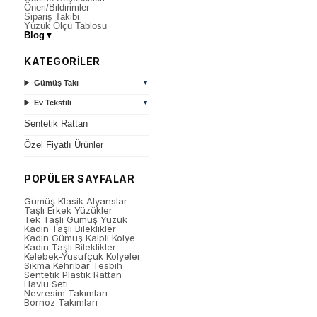
Öneri/Bildirimler
Sipariş Takibi
Yüzük Ölçü Tablosu
Blog
▼
KATEGORİLER
Gümüş Takı
▼
Ev Tekstili
▼
Sentetik Rattan
Özel Fiyatlı Ürünler
POPÜLER SAYFALAR
Gümüş Klasik Alyanslar
Taşlı Erkek Yüzükler
Tek Taşlı Gümüş Yüzük
Kadın Taşlı Bileklikler
Kadın Gümüş Kalpli Kolye
Kadın Taşlı Bileklikler
Kelebek-Yusufçuk Kolyeler
Sıkma Kehribar Tesbih
Sentetik Plastik Rattan
Havlu Seti
Nevresim Takımları
Bornoz Takımları