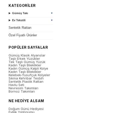
KATEGORİLER
Gümüş Takı
▼
Ev Tekstili
▼
Sentetik Rattan
Özel Fiyatlı Ürünler
POPÜLER SAYFALAR
Gümüş Klasik Alyanslar
Taşlı Erkek Yüzükler
Tek Taşlı Gümüş Yüzük
Kadın Taşlı Bileklikler
Kadın Gümüş Kalpli Kolye
Kadın Taşlı Bileklikler
Kelebek-Yusufçuk Kolyeler
Sıkma Kehribar Tesbih
Sentetik Plastik Rattan
Havlu Seti
Nevresim Takımları
Bornoz Takımları
NE HEDİYE ALSAM
Doğum Günü Hediyesi
Evlilik Yıldönümü