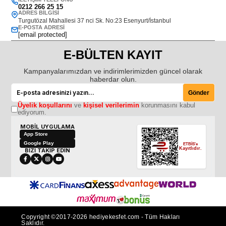
0212 266 25 15
ADRES BILGISI
Turgutözal Mahallesi 37 nci Sk. No:23 Esenyurt/İstanbul
E-POSTA ADRESI
[email protected]
E-BÜLTEN KAYIT
Kampanyalarımızdan ve indirimlerimizden güncel olarak
haberdar olun.
Gönder
Üyelik koşullarını
ve
kişisel verilerimin
korunmasını kabul
ediyorum.
MOBİL UYGULAMA
App Store
Google Play
ETBİS'e
Kayıtlıdır.
BİZİ TAKİP EDİN
Copyright ©2017-2026 hediyekesfet.com - Tüm Hakları
Saklıdır.