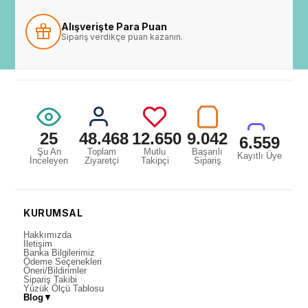
Alışverişte Para Puan
Sipariş verdikçe puan kazanın.
25
48.468
12.650
9.042
6.559
Şu An
Toplam
Mutlu
Başarılı
Kayıtlı Üye
İnceleyen
Ziyaretçi
Takipçi
Sipariş
KURUMSAL
Hakkımızda
İletişim
Banka Bilgilerimiz
Ödeme Seçenekleri
Öneri/Bildirimler
Sipariş Takibi
Yüzük Ölçü Tablosu
Blog
▼