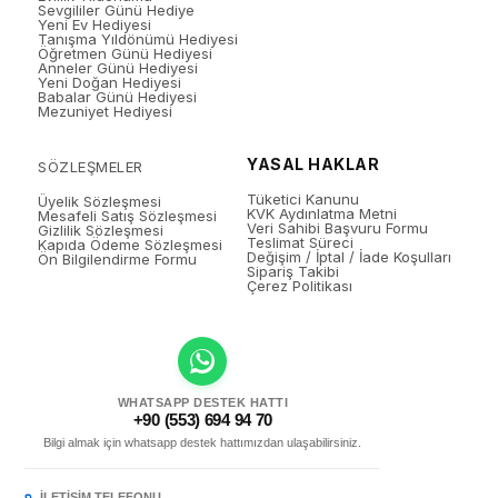
Sevgililer Günü Hediye
Yeni Ev Hediyesi
Tanışma Yıldönümü Hediyesi
Öğretmen Günü Hediyesi
Anneler Günü Hediyesi
Yeni Doğan Hediyesi
Babalar Günü Hediyesi
Mezuniyet Hediyesi
YASAL HAKLAR
SÖZLEŞMELER
Tüketici Kanunu
Üyelik Sözleşmesi
KVK Aydınlatma Metni
Mesafeli Satış Sözleşmesi
Veri Sahibi Başvuru Formu
Gizlilik Sözleşmesi
Teslimat Süreci
Kapıda Ödeme Sözleşmesi
Değişim / İptal / İade Koşulları
Ön Bilgilendirme Formu
Sipariş Takibi
Çerez Politikası
WHATSAPP DESTEK HATTI
+90 (553) 694 94 70
Bilgi almak için whatsapp destek hattımızdan ulaşabilirsiniz.
İLETIŞIM TELEFONU