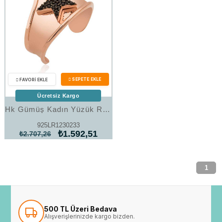
Ücretsiz Kargo
Hk Gümüş Kadın Yüzük Rose Yıldız Desenli Eklem Yüzük|Gümüş Takı Hediyelik Ürünler
925LR1230233
₺1.592,51
₺2.707,26
1
500 TL Üzeri Bedava
Alışverişlerinizde kargo bizden.