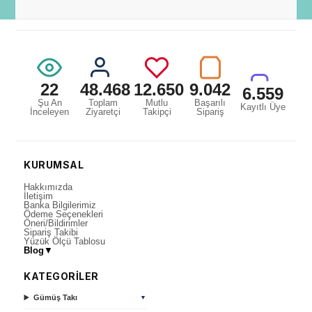
22
48.468
12.650
9.042
6.559
Şu An
Toplam
Mutlu
Başarılı
Kayıtlı Üye
İnceleyen
Ziyaretçi
Takipçi
Sipariş
KURUMSAL
Hakkımızda
İletişim
Banka Bilgilerimiz
Ödeme Seçenekleri
Öneri/Bildirimler
Sipariş Takibi
Yüzük Ölçü Tablosu
Blog
▼
KATEGORİLER
Gümüş Takı
▼