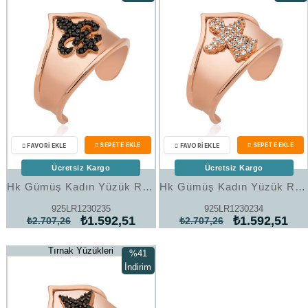
%41İndirim
%41İndi
Ücretsiz Kargo
Ücretsiz Kargo
Hk Gümüş Kadın Yüzük Rose Desenli Eklem Yüzük|Gümüş Takı Hediyelik Ürünler
Hk Gümüş Kadın Yüzük Rose Melek Desenli Eklem Yüzük|Gümüş Takı Hediyelik Ürünler
925LR1230235
925LR1230234
₺1.592,51
₺1.592,51
₺2.707,26
₺2.707,26
Tırnak Yüzükleri
%41
İndirim
%41İndirim