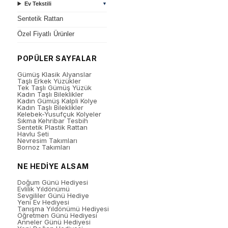
Ev Tekstili
▼
Sentetik Rattan
Özel Fiyatlı Ürünler
POPÜLER SAYFALAR
Gümüş Klasik Alyanslar
Taşlı Erkek Yüzükler
Tek Taşlı Gümüş Yüzük
Kadın Taşlı Bileklikler
Kadın Gümüş Kalpli Kolye
Kadın Taşlı Bileklikler
Kelebek-Yusufçuk Kolyeler
Sıkma Kehribar Tesbih
Sentetik Plastik Rattan
Havlu Seti
Nevresim Takımları
Bornoz Takımları
NE HEDİYE ALSAM
Doğum Günü Hediyesi
Evlilik Yıldönümü
Sevgililer Günü Hediye
Yeni Ev Hediyesi
Tanışma Yıldönümü Hediyesi
Öğretmen Günü Hediyesi
Anneler Günü Hediyesi