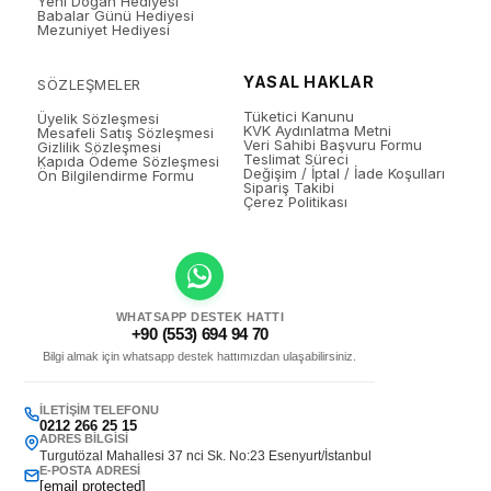
Yeni Doğan Hediyesi
Babalar Günü Hediyesi
Mezuniyet Hediyesi
YASAL HAKLAR
SÖZLEŞMELER
Tüketici Kanunu
Üyelik Sözleşmesi
KVK Aydınlatma Metni
Mesafeli Satış Sözleşmesi
Veri Sahibi Başvuru Formu
Gizlilik Sözleşmesi
Teslimat Süreci
Kapıda Ödeme Sözleşmesi
Değişim / İptal / İade Koşulları
Ön Bilgilendirme Formu
Sipariş Takibi
Çerez Politikası
WHATSAPP DESTEK HATTI
+90 (553) 694 94 70
Bilgi almak için whatsapp destek hattımızdan ulaşabilirsiniz.
İLETIŞIM TELEFONU
0212 266 25 15
ADRES BILGISI
Turgutözal Mahallesi 37 nci Sk. No:23 Esenyurt/İstanbul
E-POSTA ADRESI
[email protected]