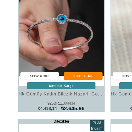
Ücretsiz Kargo
Hk Gümüş Kadın Bilezik Nazarlı Göz |Gümüş Takı Hediyelik Ürünler
925BR11004434
₺2.645,96
₺4.498,14
Bilezikler
%38
İndirim