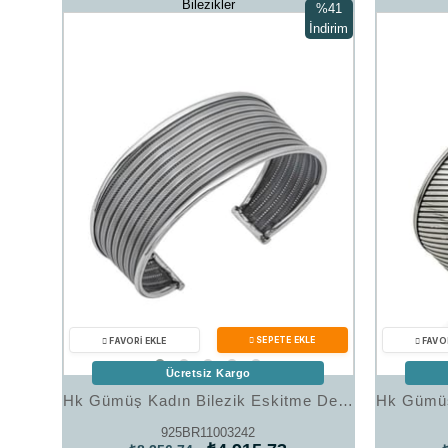
Bilezikler
%41
İndirim
%41İndirim
Ücretsiz Kargo
Hk Gümüş Kadın Bilezik Eskitme Desenli |Gümüş Takı Hediyelik Ürünler
925BR11003242