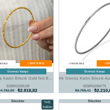
Ücretsiz Kargo
Ücretsiz Kargo
Hk Gümüş Kadın Bilezik Gold İkili Burgu |Gümüş Takı Hediyelik Ürünler
925BR11005100
925BR11004775
₺2.818,82
₺2.210,
₺4.792,00
₺3.758,41
Bilezikler
Bilezikler
%41
İndirim