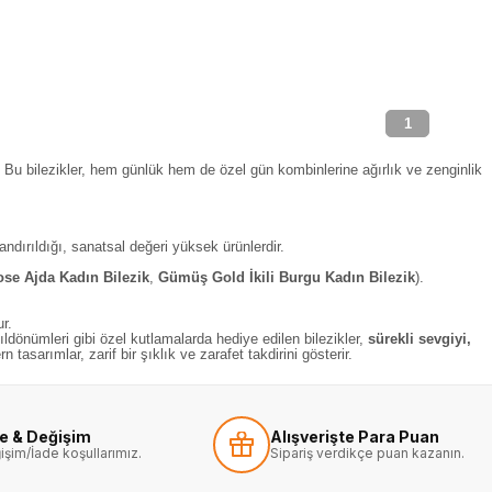
1
. Bu bilezikler, hem günlük hem de özel gün kombinlerine ağırlık ve zenginlik
ndırıldığı, sanatsal değeri yüksek ürünlerdir.
e Ajda Kadın Bilezik
,
Gümüş Gold İkili Burgu Kadın Bilezik
).
r.
yıldönümleri gibi özel kutlamalarda hediye edilen bilezikler,
sürekli sevgiyi,
asarımlar, zarif bir şıklık ve zarafet takdirini gösterir.
de & Değişim
Alışverişte Para Puan
işim/İade koşullarımız.
Sipariş verdikçe puan kazanın.