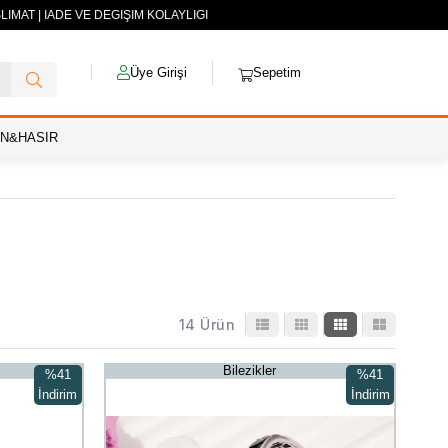
AT | İADE VE DEĞİŞİM KOLAYLIĞI
Üye Girişi
Sepetim
AN&HASIR
14 Ürün
Bilezikler
%41
%41
İndirim
İndirim
%41İndirim
%41İndirim