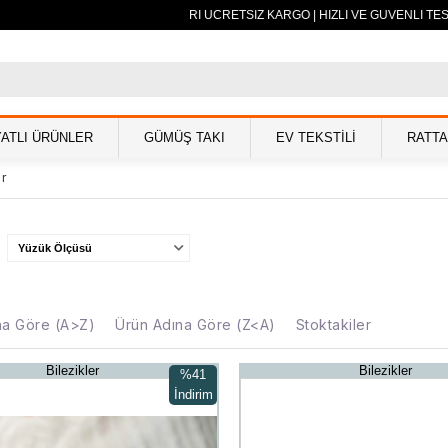
500 TL VE ÜZERİ ÜCRETSİZ KARGO | HIZLI VE GÜVENLİ TESLİM
YATLI ÜRÜNLER
GÜMÜŞ TAKI
EV TEKSTİLİ
RATT
er
Yüzük Ölçüsü
na Göre (A>Z)
Ürün Adına Göre (Z<A)
Stoktakiler
Bilezikler
Bilezikler
%41
İndirim
%41İndirim