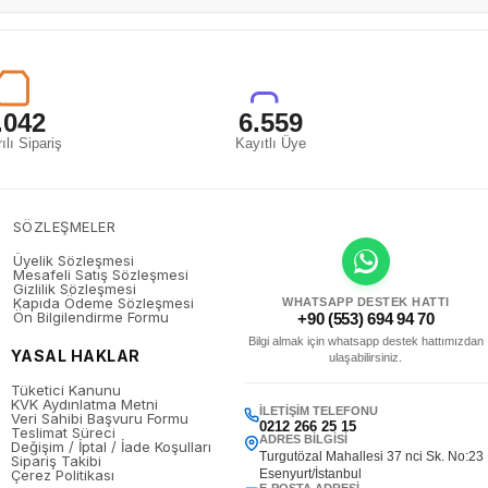
.042
6.559
ılı Sipariş
Kayıtlı Üye
SÖZLEŞMELER
Üyelik Sözleşmesi
Mesafeli Satış Sözleşmesi
Gizlilik Sözleşmesi
Kapıda Ödeme Sözleşmesi
WHATSAPP DESTEK HATTI
Ön Bilgilendirme Formu
+90 (553) 694 94 70
Bilgi almak için whatsapp destek hattımızdan
YASAL HAKLAR
ulaşabilirsiniz.
Tüketici Kanunu
KVK Aydınlatma Metni
İLETIŞIM TELEFONU
Veri Sahibi Başvuru Formu
0212 266 25 15
Teslimat Süreci
ADRES BILGISI
Değişim / İptal / İade Koşulları
Turgutözal Mahallesi 37 nci Sk. No:23
Sipariş Takibi
Çerez Politikası
Esenyurt/İstanbul
E-POSTA ADRESI