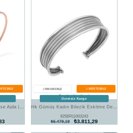
%41İndirim
%41İndirim
Ücretsiz Kargo
Hk Gümüş Kadın Bilezik Rose Ajda |Gümüş Takı Hediyelik Ürünler
Hk Gümüş Kadın Bilezik Eskitme Desenli |Gümüş Takı Hediyelik Ürünler
925BR11003243
83
₺3.811,29
₺6.479,19