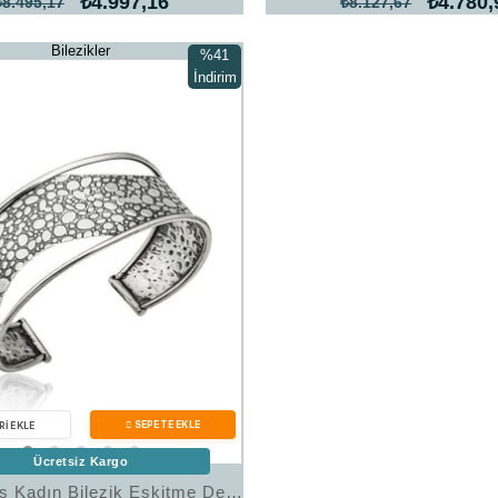
₺4.997,16
₺4.780,
₺8.495,17
₺8.127,67
Bilezikler
%41
İndirim
%41İndirim
Ücretsiz Kargo
Hk Gümüş Kadın Bilezik Eskitme Desenli |Gümüş Takı Hediyelik Ürünler