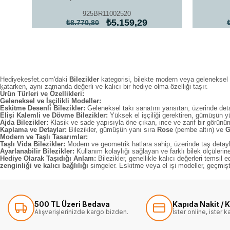
925BR11002520
₺5.159,29
₺8.770,80
Hediyekesfet.com'daki
Bilezikler
kategorisi, bilekte modern veya geleneksel b
katarken, aynı zamanda değerli ve kalıcı bir hediye olma özelliği taşır.
Ürün Türleri ve Özellikleri:
Geleneksel ve İşçilikli Modeller:
Eskitme Desenli Bilezikler:
Geleneksel takı sanatını yansıtan, üzerinde detay
Elişi Kalemli ve Dövme Bilezikler:
Yüksek el işçiliği gerektiren, gümüşün yüz
Ajda Bilezikler:
Klasik ve sade yapısıyla öne çıkan, ince ve zarif bir görünüm 
Kaplama ve Detaylar:
Bilezikler, gümüşün yanı sıra
Rose
(pembe altın) ve
G
Modern ve Taşlı Tasarımlar:
Taşlı Vida Bilezikler:
Modern ve geometrik hatlara sahip, üzerinde taş detayla
Ayarlanabilir Bilezikler:
Kullanım kolaylığı sağlayan ve farklı bilek ölçüle
Hediye Olarak Taşıdığı Anlam:
Bilezikler, genellikle kalıcı değerleri temsil 
zenginliği ve kalıcı bağlılığı
simgeler. Eskitme veya el işi modeller, geçmişten
500 TL Üzeri Bedava
Kapıda Nakit / K
Alışverişlerinizde kargo bizden.
İster online, ister 