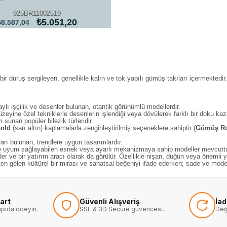
925BR11002519
₺5.051,20
₺8.587,04
ir duruş sergileyen, genellikle kalın ve tok yapılı gümüş takıları içermektedir
lı işçilik ve desenler bulunan, otantik görünümlü modellerdir.
eyine özel tekniklerle desenlerin işlendiği veya dövülerek farklı bir doku kaza
sunan popüler bilezik türleridir.
old
(sarı altın) kaplamalarla zenginleştirilmiş seçeneklere sahiptir (
Gümüş Ros
rı bulunan, trendlere uygun tasarımlardır.
rine uyum sağlayabilen esnek veya ayarlı mekanizmaya sahip modeller mevcuttu
eder ve bir yatırım aracı olarak da görülür. Özellikle nişan, düğün veya önemli 
 gelen kültürel bir mirası ve sanatsal beğeniyi ifade ederken; sade ve modern t
art
Güvenli Alışveriş
İa
kapıda ödeyin.
SSL & 3D Secure güvencesi.
Değ