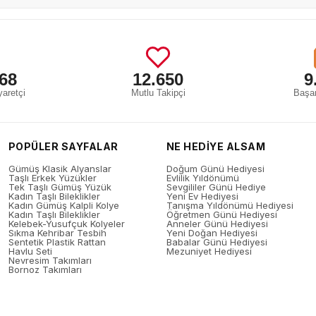
68
12.650
9
aretçi
Mutlu Takipçi
Başar
POPÜLER SAYFALAR
NE HEDİYE ALSAM
Gümüş Klasik Alyanslar
Doğum Günü Hediyesi
Taşlı Erkek Yüzükler
Evlilik Yıldönümü
Tek Taşlı Gümüş Yüzük
Sevgililer Günü Hediye
Kadın Taşlı Bileklikler
Yeni Ev Hediyesi
Kadın Gümüş Kalpli Kolye
Tanışma Yıldönümü Hediyesi
Kadın Taşlı Bileklikler
Öğretmen Günü Hediyesi
Kelebek-Yusufçuk Kolyeler
Anneler Günü Hediyesi
Sıkma Kehribar Tesbih
Yeni Doğan Hediyesi
Sentetik Plastik Rattan
Babalar Günü Hediyesi
Havlu Seti
Mezuniyet Hediyesi
Nevresim Takımları
Bornoz Takımları