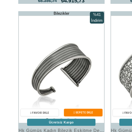
₺4.915,73
₺8.356,74
Bilezikler
%41
İndirim
%41İndirim
Ücretsiz Kargo
Hk Gümüş Kadın Bilezik Eskitme Desenli |Gümüş Takı Hediyelik Ürünler