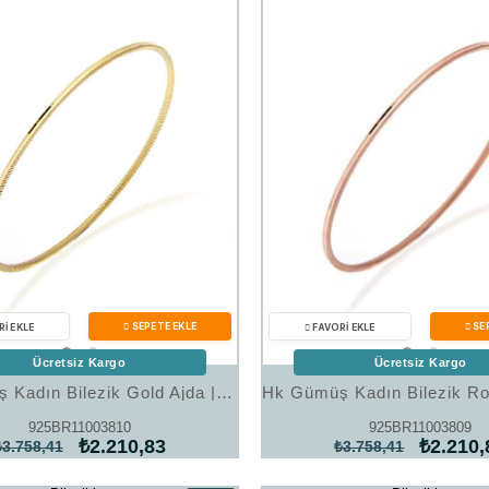
%41İndirim
Ücretsiz Kargo
Ücretsiz Kargo
Hk Gümüş Kadın Bilezik Gold Ajda |Gümüş Takı Hediyelik Ürünler
925BR11003810
925BR11003809
₺2.210,83
₺2.210,
₺3.758,41
₺3.758,41