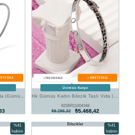
Ücretsiz Kargo
Hk Gümüş Kadın Bilezik Ajda |Gümüş Takı Hediyelik Ürünler
Hk Gümüş Kadın Bilezik Taşlı Vida |Gümüş Takı Hediyelik Ürünler
925BR11004348
83
₺5.468,42
₺9.296,32
Bilezikler
%41
%41
İndirim
İndirim