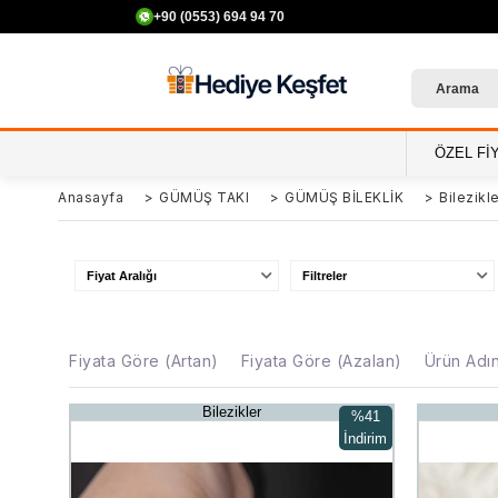
+90 (0553) 694 94 70
ÖZEL Fİ
Anasayfa
>
GÜMÜŞ TAKI
>
GÜMÜŞ BİLEKLİK
>
Bilezikl
Fiyat Aralığı
Filtreler
Fiyata Göre (Artan)
Fiyata Göre (Azalan)
Ürün Adı
Bilezikler
%41
İndirim
%41İndirim