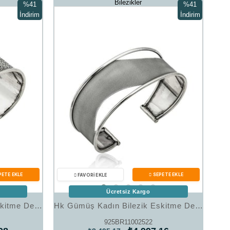
Bilezikler
%41
%41
İndirim
İndirim
%41İndirim
%41İndirim
Ücretsiz Kargo
Hk Gümüş Kadın Bilezik Eskitme Desenli |Gümüş Takı Hediyelik Ürünler
Hk Gümüş Kadın Bilezik Eskitme Desenli |Gümüş Takı Hediyelik Ürünler
925BR11002522