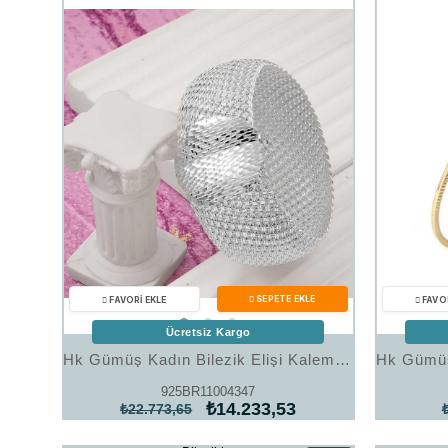
%38İndirim
Ücretsiz Kargo
Hk Gümüş Kadın Bilezik Elişi Kalemli |Gümüş Takı Hediyelik Ürünler
925BR11004347
₺14.233,53
₺22.773,65