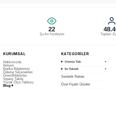
22
48.4
Şu An İnceleyen
Toplam Ziy
KURUMSAL
KATEGORİLER
Hakkımızda
Gümüş Takı
▼
İletişim
Banka Bilgilerimiz
Ev Tekstili
▼
Ödeme Seçenekleri
Öneri/Bildirimler
Sentetik Rattan
Sipariş Takibi
Yüzük Ölçü Tablosu
Özel Fiyatlı Ürünler
Blog
▼