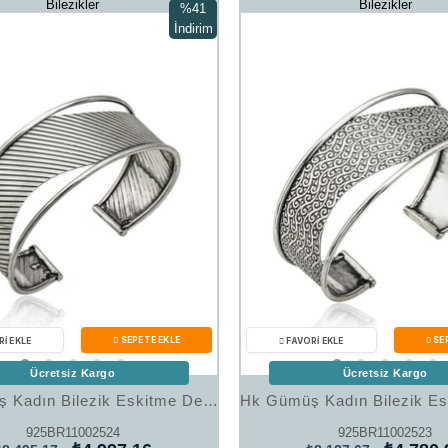
Bilezikler
Bilezikler
%41
İndirim
%41İndirim
Ücretsiz Kargo
Ücretsiz Kargo
Hk Gümüş Kadın Bilezik Eskitme Desenli |Gümüş Takı Hediyelik Ürünler
925BR11002524
925BR11002523