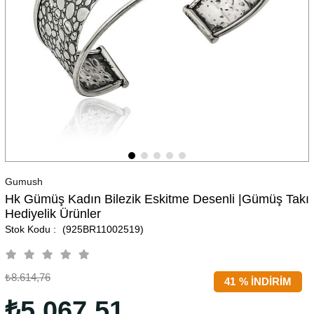
Gumush
Hk Gümüş Kadın Bilezik Eskitme Desenli |Gümüş Takı
Hediyelik Ürünler
(925BR11002519)
₺8.614,76
41
%
İNDIRIM
₺5.067,51