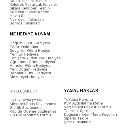
Kadın Taşlı Bileklikler
Kelebek-Yusufçuk Kolyeler
Sıkma Kehribar Tesbih
Sentetik Plastik Rattan
Havlu Seti
Nevresim Takımları
Bornoz Takımları
NE HEDİYE ALSAM
Doğum Günü Hediyesi
Evlilik Yıldönümü
Sevgililer Günü Hediye
Yeni Ev Hediyesi
Tanışma Yıldönümü Hediyesi
Öğretmen Günü Hediyesi
Anneler Günü Hediyesi
Yeni Doğan Hediyesi
Babalar Günü Hediyesi
Mezuniyet Hediyesi
YASAL HAKLAR
SÖZLEŞMELER
Tüketici Kanunu
Üyelik Sözleşmesi
KVK Aydınlatma Metni
Mesafeli Satış Sözleşmesi
Veri Sahibi Başvuru Formu
Gizlilik Sözleşmesi
Teslimat Süreci
Kapıda Ödeme Sözleşmesi
Değişim / İptal / İade Koşulları
Ön Bilgilendirme Formu
Sipariş Takibi
Çerez Politikası