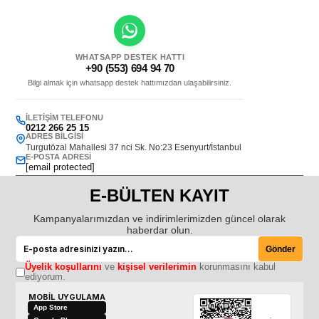
WHATSAPP DESTEK HATTI
+90 (553) 694 94 70
Bilgi almak için whatsapp destek hattımızdan ulaşabilirsiniz.
İLETIŞIM TELEFONU
0212 266 25 15
ADRES BILGISI
Turgutözal Mahallesi 37 nci Sk. No:23 Esenyurt/İstanbul
E-POSTA ADRESI
[email protected]
E-BÜLTEN KAYIT
Kampanyalarımızdan ve indirimlerimizden güncel olarak
haberdar olun.
Gönder
Üyelik koşullarını
ve
kişisel verilerimin
korunmasını kabul
ediyorum.
MOBİL UYGULAMA
App Store