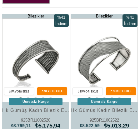
Bilezikler
Bilezikler
%41
%41
İndirim
İndirim
%41İndirim
%41İndir
Ücretsiz Kargo
Ücretsiz Kargo
Hk Gümüş Kadın Bilezik Eskitme Desenli |Gümüş Takı Hediyelik Ürünler
Hk Gümüş Kadın Bilezik Eskitme Desenli |Gümüş Takı Hediyelik Ürünler
925BR11002520
925BR11002522
₺5.175,94
₺5.013,29
₺8.799,11
₺8.522,59