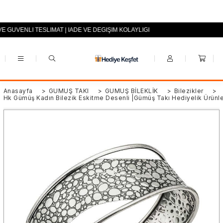
VE GÜVENLİ TESLİMAT | İADE VE DEĞİŞİM KOLAYLIĞI
+90 (0553) 694 94 70
Anasayfa
>
GÜMÜŞ TAKI
>
GÜMÜŞ BİLEKLİK
>
Bilezikler
>
Hk Gümüş Kadın Bilezik Eskitme Desenli |Gümüş Takı Hediyelik Ürünl