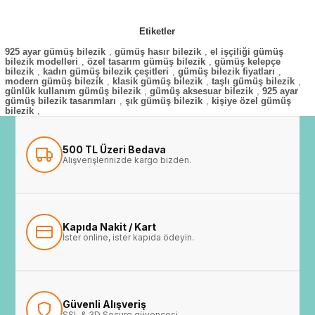
Etiketler
925 ayar gümüş bilezik
,
gümüş hasır bilezik
,
el işçiliği gümüş
bilezik modelleri
,
özel tasarım gümüş bilezik
,
gümüş kelepçe
bilezik
,
kadın gümüş bilezik çeşitleri
,
gümüş bilezik fiyatları
,
modern gümüş bilezik
,
klasik gümüş bilezik
,
taşlı gümüş bilezik
,
günlük kullanım gümüş bilezik
,
gümüş aksesuar bilezik
,
925 ayar
gümüş bilezik tasarımları
,
şık gümüş bilezik
,
kişiye özel gümüş
bilezik
,
500 TL Üzeri Bedava
Alışverişlerinizde kargo bizden.
Kapıda Nakit / Kart
İster online, ister kapıda ödeyin.
Güvenli Alışveriş
SSL & 3D Secure güvencesi.