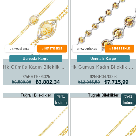
Ücretsiz Kargo
Ücretsiz Kargo
Hk Gümüş Kadın Bileklik Gold Kaplama Tuğralı |Gümüş Takı Hediyelik Ürünler
Hk Gümüş Kadın Bileklik Yuvarlak Tuğra |Gümüş Takı Hediyelik Ürünler
925BR11004025
925BR0470003
₺3.882,34
₺7.715,99
₺6.599,98
₺12.345,58
Tuğralı Bileklikler
Tuğralı Bileklikler
%41
%41
İndirim
İndirim
%41İndirim
%41İndi