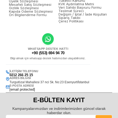
Tüketici Kanunu
Üyelik Sözleşmesi
KVK Aydınlatma Metni
Mesafeli Satış Sözleşmesi
Veri Sahibi Başvuru Formu
Gizlilik Sözleşmesi
Teslimat Süreci
Kapıda Ödeme Sözleşmesi
Değişim / İptal / İade Koşulları
Ön Bilgilendirme Formu
Sipariş Takibi
Çerez Politikası
WHATSAPP DESTEK HATTI
+90 (553) 694 94 70
Bilgi almak için whatsapp destek hattımızdan ulaşabilirsiniz.
İLETIŞIM TELEFONU
0212 266 25 15
ADRES BILGISI
Turgutözal Mahallesi 37 nci Sk. No:23 Esenyurt/İstanbul
E-POSTA ADRESI
[email protected]
E-BÜLTEN KAYIT
Kampanyalarımızdan ve indirimlerimizden güncel olarak
haberdar olun.