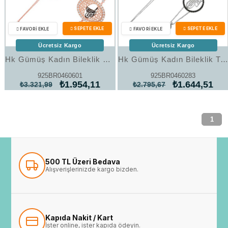
Ücretsiz Kargo
Ücretsiz Kargo
Hk Gümüş Kadın Bileklik Rose Tuğralı |Gümüş Takı Hediyelik Ürünler
Hk Gümüş Kadın Bileklik Tuğralı |Gümüş Takı Hediyelik Ürünler
925BR0460601
925BR0460283
₺1.954,11
₺1.644,51
₺3.321,99
₺2.795,67
1
500 TL Üzeri Bedava
Alışverişlerinizde kargo bizden.
Kapıda Nakit / Kart
İster online, ister kapıda ödeyin.