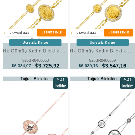
Ücretsiz Kargo
Ücretsiz Kargo
Hk Gümüş Kadın Bileklik Gold Tuğralı |Gümüş Takı Hediyelik Ürünler
Hk Gümüş Kadın Bileklik Gold Tuğralı |Gümüş Takı Hediyelik Ürünler
925BR0460660
925BR0460659
₺3.725,92
₺3.547,16
₺6.334,07
₺6.030,16
Tuğralı Bileklikler
Tuğralı Bileklikler
%41
%41
İndirim
İndirim
%41İndirim
%41İndi