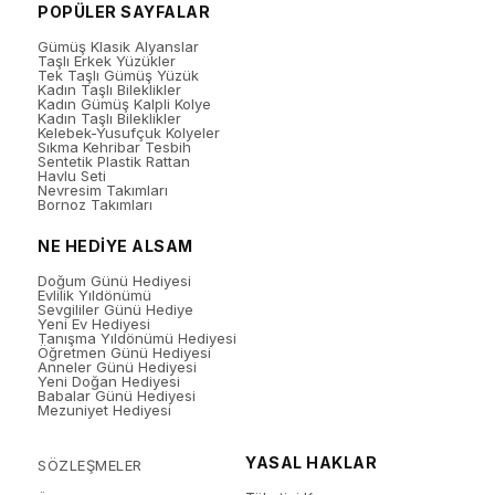
POPÜLER SAYFALAR
Gümüş Klasik Alyanslar
Taşlı Erkek Yüzükler
Tek Taşlı Gümüş Yüzük
Kadın Taşlı Bileklikler
Kadın Gümüş Kalpli Kolye
Kadın Taşlı Bileklikler
Kelebek-Yusufçuk Kolyeler
Sıkma Kehribar Tesbih
Sentetik Plastik Rattan
Havlu Seti
Nevresim Takımları
Bornoz Takımları
NE HEDİYE ALSAM
Doğum Günü Hediyesi
Evlilik Yıldönümü
Sevgililer Günü Hediye
Yeni Ev Hediyesi
Tanışma Yıldönümü Hediyesi
Öğretmen Günü Hediyesi
Anneler Günü Hediyesi
Yeni Doğan Hediyesi
Babalar Günü Hediyesi
Mezuniyet Hediyesi
YASAL HAKLAR
SÖZLEŞMELER