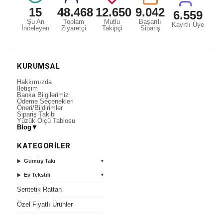
15
48.468
12.650
9.042
6.559
Şu An
Toplam
Mutlu
Başarılı
Kayıtlı Üye
İnceleyen
Ziyaretçi
Takipçi
Sipariş
KURUMSAL
Hakkımızda
İletişim
Banka Bilgilerimiz
Ödeme Seçenekleri
Öneri/Bildirimler
Sipariş Takibi
Yüzük Ölçü Tablosu
Blog
▼
KATEGORİLER
Gümüş Takı
▼
Ev Tekstili
▼
Sentetik Rattan
Özel Fiyatlı Ürünler