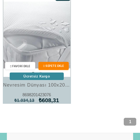
Ürün
%41İndirim
Ücretsiz Kargo
Nevresim Dünyası 100x200 Tek Kişilik Sıvı Geçirmez Alez
8698201423076
₺608,31
₺1.034,13
1