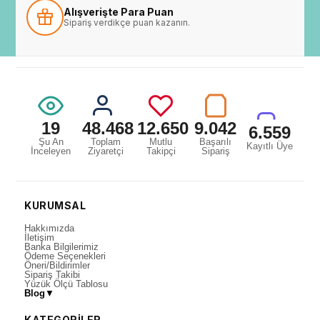
Alışverişte Para Puan
Sipariş verdikçe puan kazanın.
19
48.468
12.650
9.042
6.559
Şu An
Toplam
Mutlu
Başarılı
Kayıtlı Üye
İnceleyen
Ziyaretçi
Takipçi
Sipariş
KURUMSAL
Hakkımızda
İletişim
Banka Bilgilerimiz
Ödeme Seçenekleri
Öneri/Bildirimler
Sipariş Takibi
Yüzük Ölçü Tablosu
Blog
▼
KATEGORİLER