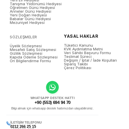
Yeni Ev Hediyesi
Tanışma Yıldönümü Hediyesi
Öğretmen Günü Hediyesi
Anneler Günü Hediyesi
Yeni Doğan Hediyesi
Babalar Günü Hediyesi
Mezuniyet Hediyesi
YASAL HAKLAR
SÖZLEŞMELER
Tüketici Kanunu
Üyelik Sözleşmesi
KVK Aydınlatma Metni
Mesafeli Satış Sözleşmesi
Veri Sahibi Başvuru Formu
Gizlilik Sözleşmesi
Teslimat Süreci
Kapıda Ödeme Sözleşmesi
Değişim / İptal / İade Koşulları
Ön Bilgilendirme Formu
Sipariş Takibi
Çerez Politikası
WHATSAPP DESTEK HATTI
+90 (553) 694 94 70
Bilgi almak için whatsapp destek hattımızdan ulaşabilirsiniz.
İLETIŞIM TELEFONU
0212 266 25 15