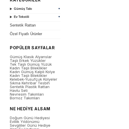
Gümüş Takı
▼
Ev Tekstili
▼
Sentetik Rattan
Özel Fiyatlı Ürünler
POPÜLER SAYFALAR
Gümüş Klasik Alyanslar
Taşlı Erkek Yüzükler
Tek Taşlı Gümüş Yüzük
Kadın Taşlı Bileklikler
Kadın Gümüş Kalpli Kolye
Kadın Taşlı Bileklikler
Kelebek-Yusufçuk Kolyeler
Sıkma Kehribar Tesbih
Sentetik Plastik Rattan
Havlu Seti
Nevresim Takımları
Bornoz Takımları
NE HEDİYE ALSAM
Doğum Günü Hediyesi
Evlilik Yıldönümü
Sevgililer Günü Hediye