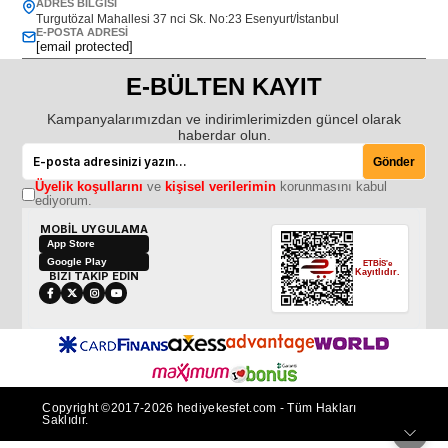
ADRES BILGISI
Turgutözal Mahallesi 37 nci Sk. No:23 Esenyurt/İstanbul
E-POSTA ADRESI
[email protected]
E-BÜLTEN KAYIT
Kampanyalarımızdan ve indirimlerimizden güncel olarak
haberdar olun.
Gönder
Üyelik koşullarını
ve
kişisel verilerimin
korunmasını kabul
ediyorum.
MOBİL UYGULAMA
App Store
Google Play
ETBİS'e
Kayıtlıdır.
BİZİ TAKİP EDİN
Copyright ©2017-2026 hediyekesfet.com - Tüm Hakları
Saklıdır.