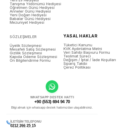
Yeni Ev Hediyesi
Tanışma Yıldönümü Hediyesi
Öğretmen Günü Hediyesi
Anneler Günü Hediyesi
Yeni Doğan Hediyesi
Babalar Günü Hediyesi
Mezuniyet Hediyesi
YASAL HAKLAR
SÖZLEŞMELER
Tüketici Kanunu
Üyelik Sözleşmesi
KVK Aydınlatma Metni
Mesafeli Satış Sözleşmesi
Veri Sahibi Başvuru Formu
Gizlilik Sözleşmesi
Teslimat Süreci
Kapıda Ödeme Sözleşmesi
Değişim / İptal / İade Koşulları
Ön Bilgilendirme Formu
Sipariş Takibi
Çerez Politikası
WHATSAPP DESTEK HATTI
+90 (553) 694 94 70
Bilgi almak için whatsapp destek hattımızdan ulaşabilirsiniz.
İLETIŞIM TELEFONU
0212 266 25 15