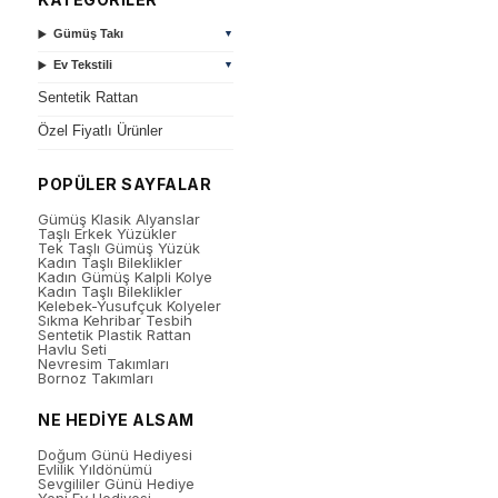
Gümüş Takı
▼
Ev Tekstili
▼
Sentetik Rattan
Özel Fiyatlı Ürünler
POPÜLER SAYFALAR
Gümüş Klasik Alyanslar
Taşlı Erkek Yüzükler
Tek Taşlı Gümüş Yüzük
Kadın Taşlı Bileklikler
Kadın Gümüş Kalpli Kolye
Kadın Taşlı Bileklikler
Kelebek-Yusufçuk Kolyeler
Sıkma Kehribar Tesbih
Sentetik Plastik Rattan
Havlu Seti
Nevresim Takımları
Bornoz Takımları
NE HEDİYE ALSAM
Doğum Günü Hediyesi
Evlilik Yıldönümü
Sevgililer Günü Hediye