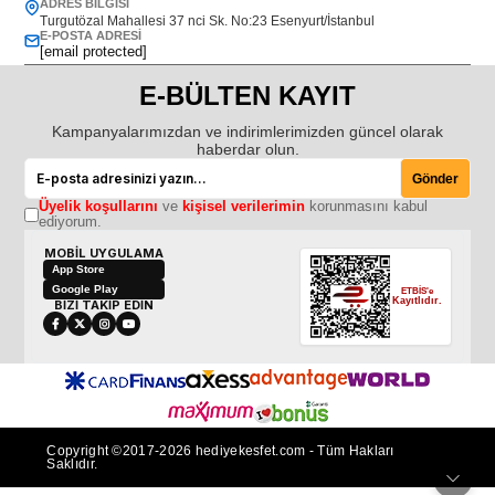
ADRES BILGISI
Turgutözal Mahallesi 37 nci Sk. No:23 Esenyurt/İstanbul
E-POSTA ADRESI
[email protected]
E-BÜLTEN KAYIT
Kampanyalarımızdan ve indirimlerimizden güncel olarak
haberdar olun.
Gönder
Üyelik koşullarını
ve
kişisel verilerimin
korunmasını kabul
ediyorum.
MOBİL UYGULAMA
App Store
Google Play
ETBİS'e
Kayıtlıdır.
BİZİ TAKİP EDİN
Copyright ©2017-2026 hediyekesfet.com - Tüm Hakları
Saklıdır.