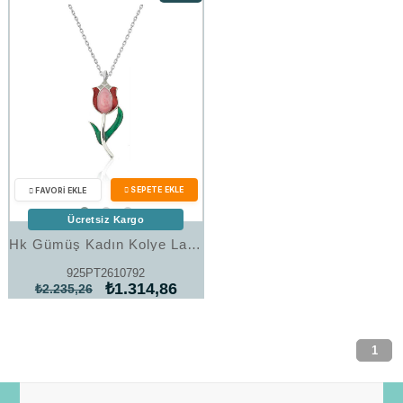
%41İndirim
Ücretsiz Kargo
Hk Gümüş Kadın Kolye Lale |Gümüş Takı Hediyelik Ürünler
925PT2610792
₺1.314,86
₺2.235,26
1