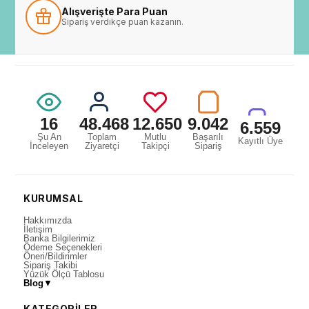
Alışverişte Para Puan
Sipariş verdikçe puan kazanın.
16
48.468
12.650
9.042
6.559
Şu An
Toplam
Mutlu
Başarılı
Kayıtlı Üye
İnceleyen
Ziyaretçi
Takipçi
Sipariş
KURUMSAL
Hakkımızda
İletişim
Banka Bilgilerimiz
Ödeme Seçenekleri
Öneri/Bildirimler
Sipariş Takibi
Yüzük Ölçü Tablosu
Blog
▼
KATEGORİLER