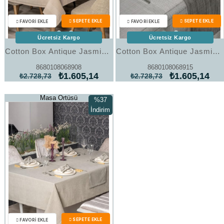
Ücretsiz Kargo
Ücretsiz Kargo
Cotton Box Antique Jasmine Bej Keten Masa Örtüsü
Cotton Box Antique Jasmine Gri Keten Masa Örtüsü
8680108068908
8680108068915
₺1.605,14
₺1.605,14
₺2.728,73
₺2.728,73
Masa Örtüsü
%37
İndirim
%37İndirim