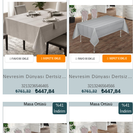
Nevresim Dünyası Dertsiz Masa Örtüsü 160x220 Taş Rengi
Nevresim Dünyası Dertsiz Masa Örtüsü 160x220 Gri
3213236546465
3213246564566
₺447,84
₺447,84
₺761,32
₺761,32
Masa Örtüsü
Masa Örtüsü
%41
%41
İndirim
İndirim
%41İndirim
%41İndi