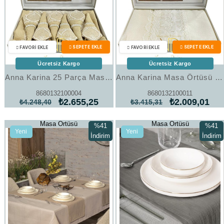
Ücretsiz Kargo
Ücretsiz Kargo
Anna Karina 25 Parça Masa Örtüsü Seti Midye Cappuccino
Anna Karina Masa Örtüsü Versace Krem
8680132100004
8680132100011
₺2.655,25
₺2.009,01
₺4.248,40
₺3.415,31
Masa Örtüsü
Masa Örtüsü
%41
%41
Yeni
Yeni
İndirim
İndirim
Ürün
Ürün
%41İndirim
%41İndi