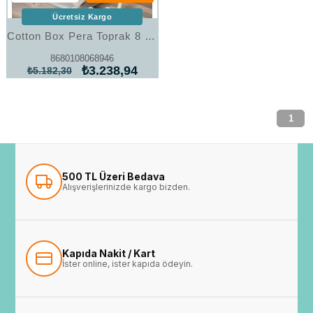
Ücretsiz Kargo
Cotton Box Pera Toprak 8 Parça Keten Masa Örtüsü
8680108068946
₺3.238,94
₺5.182,30
1
500 TL Üzeri Bedava
Alışverişlerinizde kargo bizden.
Kapıda Nakit / Kart
İster online, ister kapıda ödeyin.