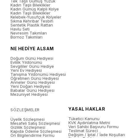
Tek Taşlı Gümüş Yüzük
Kadın Taşlı Bileklikler
Kadın Gümüş Kalpli Kolye
Kadın Taşlı Bileklikler
Kelebek-Yusufçuk Kolyeler
Sıkma Kehribar Tesbih
Sentetik Plastik Rattan
Havlu Seti
Nevresim Takımları
Bornoz Takımları
NE HEDİYE ALSAM
Doğum Günü Hediyesi
Evlilik Yıldönümü
Sevgililer Günü Hediye
Yeni Ev Hediyesi
Tanışma Yıldönümü Hediyesi
Öğretmen Günü Hediyesi
Anneler Günü Hediyesi
Yeni Doğan Hediyesi
Babalar Günü Hediyesi
Mezuniyet Hediyesi
YASAL HAKLAR
SÖZLEŞMELER
Tüketici Kanunu
Üyelik Sözleşmesi
KVK Aydınlatma Metni
Mesafeli Satış Sözleşmesi
Veri Sahibi Başvuru Formu
Gizlilik Sözleşmesi
Teslimat Süreci
Kapıda Ödeme Sözleşmesi
Değişim / İptal / İade Koşulları
Ön Bilgilendirme Formu