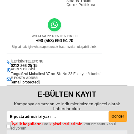
Sipariş Takibi
Çerez Politikası
WHATSAPP DESTEK HATTI
+90 (553) 694 94 70
Bilgi almak için whatsapp destek hattımızdan ulaşabilirsiniz.
İLETIŞIM TELEFONU
0212 266 25 15
ADRES BILGISI
Turgutözal Mahallesi 37 nci Sk. No:23 Esenyurt/İstanbul
E-POSTA ADRESI
[email protected]
E-BÜLTEN KAYIT
Kampanyalarımızdan ve indirimlerimizden güncel olarak
haberdar olun.
Gönder
Üyelik koşullarını
ve
kişisel verilerimin
korunmasını kabul
ediyorum.