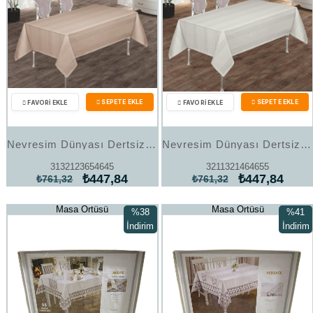
Nevresim Dünyası Dertsiz Masa Örtüsü 160x220 Bej
Nevresim Dünyası Dertsiz Masa Örtüsü 160x220 Krem
3132123654645
3211321464655
₺447,84
₺447,84
₺761,32
₺761,32
Masa Örtüsü
Masa Örtüsü
%38
%41
İndirim
İndirim
%38İndirim
%41İndi