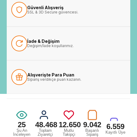
Güvenli Alışveriş
SSL & 3D Secure güvencesi.
İade & Değişim
Değişim/İade koşullarımız.
Alışverişte Para Puan
Sipariş verdikçe puan kazanın.
25
48.468
12.650
9.042
6.559
Şu An
Toplam
Mutlu
Başarılı
Kayıtlı Üye
İnceleyen
Ziyaretçi
Takipçi
Sipariş