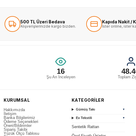
500 TL Üzeri Bedava
Kapıda Nakit / K
Alışverişlerinizde kargo bizden.
İster online, ister 
16
48.4
Şu An İnceleyen
Toplam Ziy
KURUMSAL
KATEGORİLER
Hakkımızda
Gümüş Takı
▼
İletişim
Banka Bilgilerimiz
Ev Tekstili
▼
Ödeme Seçenekleri
Öneri/Bildirimler
Sentetik Rattan
Sipariş Takibi
Yüzük Ölçü Tablosu
Özel Fiyatlı Ürünler