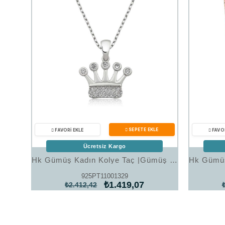
Ücretsiz Kargo
Hk Gümüş Kadın Kolye Taç |Gümüş Takı Hediyelik Ürünler
925PT11001329
₺1.419,07
₺2.412,42