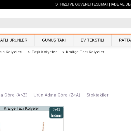
 TL VE ÜZERİ ÜCRETSİZ KARGO | HIZLI VE GÜVENLİ TESLİMAT | İADE VE 
YATLI ÜRÜNLER
GÜMÜŞ TAKI
EV TEKSTİLİ
RATT
ın Kolyeleri
>
Taşlı Kolyeler
>
Kraliçe Tacı Kolyeler
na Göre (A>Z)
Ürün Adına Göre (Z<A)
Stoktakiler
Kraliçe Tacı Kolyeler
%41
İndirim
%41İndirim