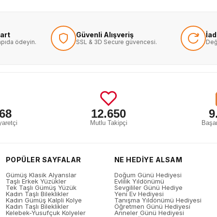
art
Güvenli Alışveriş
İa
kapıda ödeyin.
SSL & 3D Secure güvencesi.
Değ
68
12.650
9
aretçi
Mutlu Takipçi
Başar
POPÜLER SAYFALAR
NE HEDİYE ALSAM
Gümüş Klasik Alyanslar
Doğum Günü Hediyesi
Taşlı Erkek Yüzükler
Evlilik Yıldönümü
Tek Taşlı Gümüş Yüzük
Sevgililer Günü Hediye
Kadın Taşlı Bileklikler
Yeni Ev Hediyesi
Kadın Gümüş Kalpli Kolye
Tanışma Yıldönümü Hediyesi
Kadın Taşlı Bileklikler
Öğretmen Günü Hediyesi
Kelebek-Yusufçuk Kolyeler
Anneler Günü Hediyesi