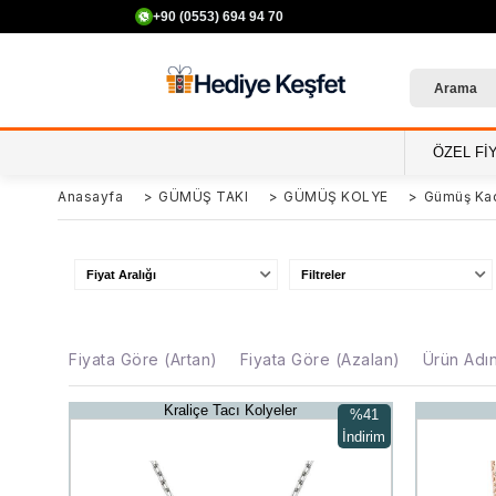
+90 (0553) 694 94 70
500
ÖZEL Fİ
Anasayfa
>
GÜMÜŞ TAKI
>
GÜMÜŞ KOLYE
>
Gümüş Kad
Fiyat Aralığı
Filtreler
Fiyata Göre (Artan)
Fiyata Göre (Azalan)
Ürün Adı
Kraliçe Tacı Kolyeler
%41
İndirim
%41İndirim