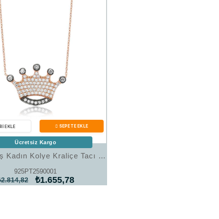
Ücretsiz Kargo
Hk Gümüş Kadın Kolye Kraliçe Tacı |Gümüş Takı Hediyelik Ürünler
925PT2590001
₺1.655,78
₺2.814,82