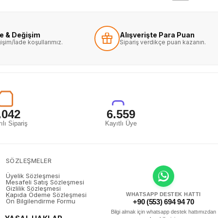
de & Değişim
Alışverişte Para Puan
işim/İade koşullarımız.
Sipariş verdikçe puan kazanın.
.042
6.559
ılı Sipariş
Kayıtlı Üye
SÖZLEŞMELER
Üyelik Sözleşmesi
Mesafeli Satış Sözleşmesi
Gizlilik Sözleşmesi
Kapıda Ödeme Sözleşmesi
WHATSAPP DESTEK HATTI
Ön Bilgilendirme Formu
+90 (553) 694 94 70
Bilgi almak için whatsapp destek hattımızdan