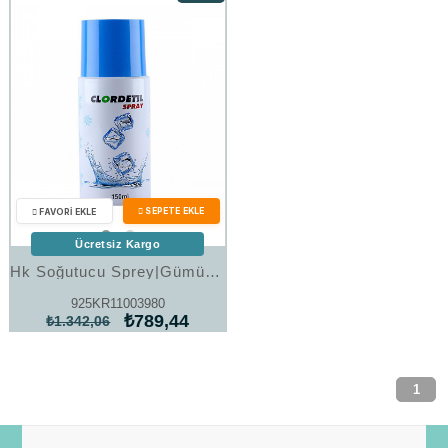
%41İndirim
Ücretsiz Kargo
Hk Soğutucu Sprey|Gümüş Takı Hediyelik Ürünler
925KR11003980
₺789,44
₺1.342,06
1