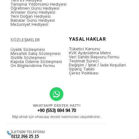
Yeni Ev Hediyesi
Tanışma Yıldönümü Hediyesi
Öğretmen Günü Hediyesi
Anneler Günü Hediyesi
Yeni Doğan Hediyesi
Babalar Günü Hediyesi
Mezuniyet Hediyesi
YASAL HAKLAR
SÖZLEŞMELER
Tüketici Kanunu
Üyelik Sözleşmesi
KVK Aydınlatma Metni
Mesafeli Satış Sözleşmesi
Veri Sahibi Başvuru Formu
Gizlilik Sözleşmesi
Teslimat Süreci
Kapıda Ödeme Sözleşmesi
Değişim / İptal / İade Koşulları
Ön Bilgilendirme Formu
Sipariş Takibi
Çerez Politikası
WHATSAPP DESTEK HATTI
+90 (553) 694 94 70
Bilgi almak için whatsapp destek hattımızdan ulaşabilirsiniz.
İLETIŞIM TELEFONU
0212 266 25 15