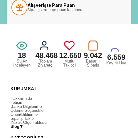
Alışverişte Para Puan
Sipariş verdikçe puan kazanın.
18
48.468
12.650
9.042
6.559
Şu An
Toplam
Mutlu
Başarılı
Kayıtlı Üye
İnceleyen
Ziyaretçi
Takipçi
Sipariş
KURUMSAL
Hakkımızda
İletişim
Banka Bilgilerimiz
Ödeme Seçenekleri
Öneri/Bildirimler
Sipariş Takibi
Yüzük Ölçü Tablosu
Blog
▼
KATEGORİLER