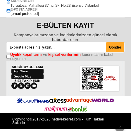
ADRES BILGISI
Turgutözal Mahallesi 37 nci Sk. No:23 Esenyurt/İstanbul
E-POSTA ADRESI
[email protected]
E-BÜLTEN KAYIT
Kampanyalarımızdan ve indirimlerimizden güncel olarak
haberdar olun.
Gönder
Üyelik koşullarını
ve
kişisel verilerimin
korunmasını kabul
ediyorum.
MOBİL UYGULAMA
App Store
Google Play
ETBİS'e
Kayıtlıdır.
BİZİ TAKİP EDİN
Copyright ©2017-2026 hediyekesfet.com - Tüm Hakları
Saklıdır.