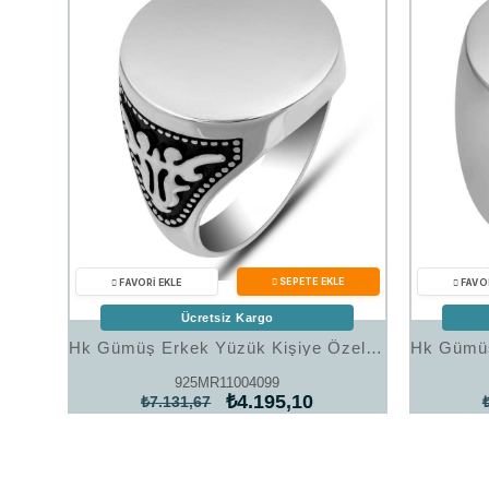
Ücretsiz Kargo
Hk Gümüş Erkek Yüzük Kişiye Özel Yuvarlak |Gümüş Takı Hediyelik Ürünler
925MR11004099
₺4.195,10
₺7.131,67