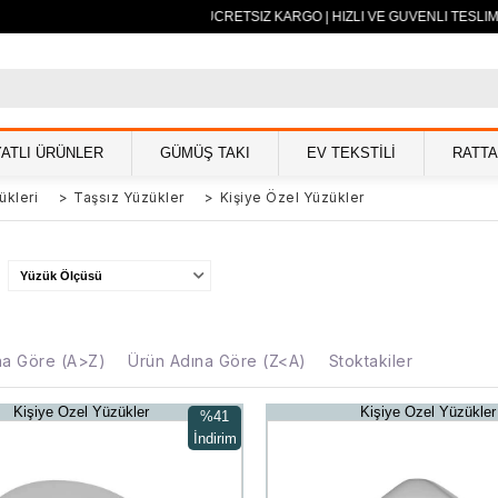
500 TL VE ÜZERİ ÜCRETSİZ KARGO | HIZLI VE GÜVENLİ TESLİM
YATLI ÜRÜNLER
GÜMÜŞ TAKI
EV TEKSTİLİ
RATT
ükleri
>
Taşsız Yüzükler
>
Kişiye Özel Yüzükler
Yüzük Ölçüsü
na Göre (A>Z)
Ürün Adına Göre (Z<A)
Stoktakiler
Kişiye Özel Yüzükler
Kişiye Özel Yüzükler
%41
İndirim
%41İndirim