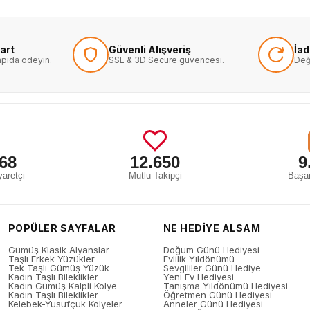
art
Güvenli Alışveriş
İa
kapıda ödeyin.
SSL & 3D Secure güvencesi.
Değ
68
12.650
9
aretçi
Mutlu Takipçi
Başar
POPÜLER SAYFALAR
NE HEDİYE ALSAM
Gümüş Klasik Alyanslar
Doğum Günü Hediyesi
Taşlı Erkek Yüzükler
Evlilik Yıldönümü
Tek Taşlı Gümüş Yüzük
Sevgililer Günü Hediye
Kadın Taşlı Bileklikler
Yeni Ev Hediyesi
Kadın Gümüş Kalpli Kolye
Tanışma Yıldönümü Hediyesi
Kadın Taşlı Bileklikler
Öğretmen Günü Hediyesi
Kelebek-Yusufçuk Kolyeler
Anneler Günü Hediyesi