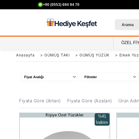
+90 (0553) 694 94 70
ÖZEL Fİ
Anasayfa
>
GÜMÜŞ TAKI
>
GÜMÜŞ YÜZÜK
>
Erkek Yüz
Fiyat Aralığı
Filtreler
Fiyata Göre (Artan)
Fiyata Göre (Azalan)
Ürün Adı
Kişiye Özel Yüzükler
%41
İndirim
%41İndirim