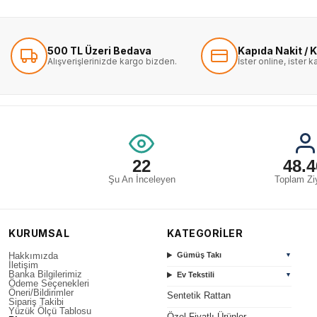
500 TL Üzeri Bedava
Kapıda Nakit / K
Alışverişlerinizde kargo bizden.
İster online, ister 
22
48.4
Şu An İnceleyen
Toplam Ziy
KURUMSAL
KATEGORİLER
Hakkımızda
Gümüş Takı
▼
İletişim
Banka Bilgilerimiz
Ev Tekstili
▼
Ödeme Seçenekleri
Öneri/Bildirimler
Sentetik Rattan
Sipariş Takibi
Yüzük Ölçü Tablosu
Özel Fiyatlı Ürünler