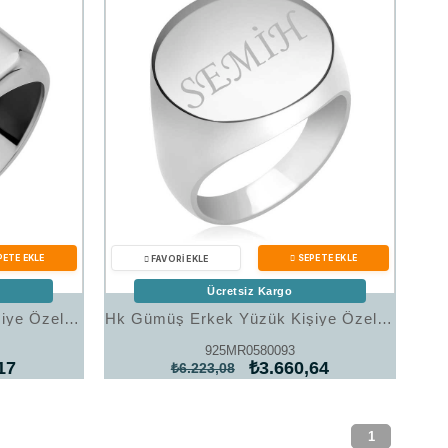
Ücretsiz Kargo
Hk Gümüş Erkek Yüzük Kişiye Özel Kare |Gümüş Takı Hediyelik Ürünler
Hk Gümüş Erkek Yüzük Kişiye Özel |Gümüş Takı Hediyelik Ürünler
925MR0580093
17
₺3.660,64
₺6.223,08
1