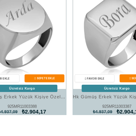
Ücretsiz Kargo
Ücretsiz Kargo
Hk Gümüş Erkek Yüzük Kişiye Özel Oval |Gümüş Takı Hediyelik Ürünler
925MR11003388
925MR11003387
₺2.904,17
₺2.904,
₺4.937,09
₺4.937,09