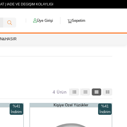
AT | İADE VE DEĞİŞİM KOLAYLIĞI
Üye Girişi
Sepetim
AN&HASIR
4 Ürün
Kişiye Özel Yüzükler
%41
%41
İndirim
İndirim
%41İndirim
%41İndirim