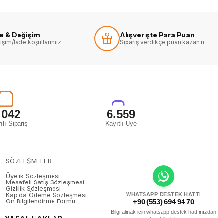
de & Değişim
Alışverişte Para Puan
işim/İade koşullarımız.
Sipariş verdikçe puan kazanın.
.042
6.559
ılı Sipariş
Kayıtlı Üye
SÖZLEŞMELER
Üyelik Sözleşmesi
Mesafeli Satış Sözleşmesi
Gizlilik Sözleşmesi
Kapıda Ödeme Sözleşmesi
WHATSAPP DESTEK HATTI
Ön Bilgilendirme Formu
+90 (553) 694 94 70
Bilgi almak için whatsapp destek hattımızdan