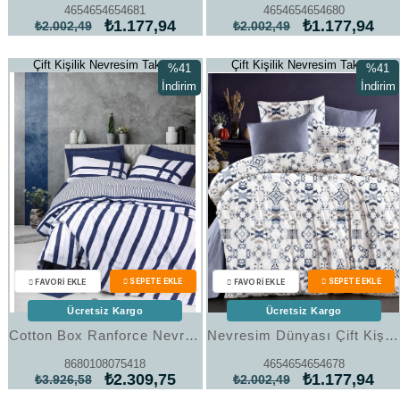
4654654654681
4654654654680
₺1.177,94
₺1.177,94
₺2.002,49
₺2.002,49
Çift Kişilik Nevresim Takımı
Çift Kişilik Nevresim Takımı
%41
%41
İndirim
İndirim
%41İndirim
%41İndi
Ücretsiz Kargo
Ücretsiz Kargo
Cotton Box Ranforce Nevresim Takımı Çift Kişilik Nifty Lacivert
Nevresim Dünyası Çift Kişilik Nevresim Takımı Art 24
8680108075418
4654654654678
₺2.309,75
₺1.177,94
₺3.926,58
₺2.002,49