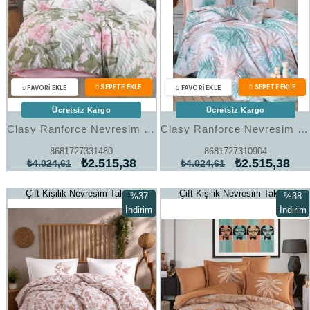
Ücretsiz Kargo
Ücretsiz Kargo
Clasy Ranforce Nevresim Takımı Çift Kişilik Forest V1 Pembe
Clasy Ranforce Nevresim Takımı Çift Kişilik Sone V1 Mint
8681727331480
8681727310904
₺2.515,38
₺2.515,38
₺4.024,61
₺4.024,61
Çift Kişilik Nevresim Takımı
Çift Kişilik Nevresim Takımı
%37
%38
İndirim
İndirim
%37İndirim
%38İndi