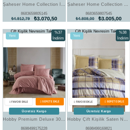
Şaheser Home Collection İplik Boyalı Nevresim Takımı Avva Bordo
Şaheser Home Collection Jakarlı Saten Çift Kişilik Nevresim Takımı Lucio Vizon
8683659805145
8683659807545
₺3.070,50
₺3.005,00
₺4.912,79
₺4.808,00
Çift Kişilik Nevresim Takımı
Çift Kişilik Nevresim Takımı
%37
%38
Yeni
Yeni
İndirim
İndirim
Ürün
Ürün
%37İndirim
%38İndi
Ücretsiz Kargo
Ücretsiz Kargo
Hobby Premium Deluxe 300TC Çift Kişilik Saten Nevresim Takımı Plain Pudra
Hobby Çift Kişilik Saten Nevresim Yolanda Bej
8698499175228
8698499169821