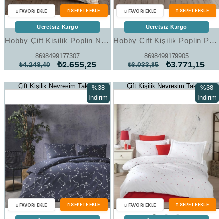
Ücretsiz Kargo
Ücretsiz Kargo
Hobby Çift Kişilik Poplin Nevresim Diana Kahve
Hobby Çift Kişilik Poplin Premium Nakışlı Nevresim Lubow Siyah
8698499177307
8698499179905
₺2.655,25
₺3.771,15
₺4.248,40
₺6.033,85
Çift Kişilik Nevresim Takımı
Çift Kişilik Nevresim Takımı
%38
%38
İndirim
İndirim
%38İndirim
%38İndi