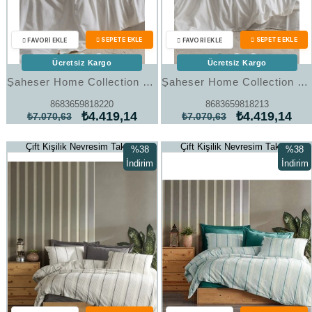
Ücretsiz Kargo
Ücretsiz Kargo
Şaheser Home Collection Nakışlı Çift Kişilik Nevresim Takımı Roman
Şaheser Home Collection Nakışlı Çift Kişilik Nevresim Takımı Harmony
8683659818220
8683659818213
₺4.419,14
₺4.419,14
₺7.070,63
₺7.070,63
Çift Kişilik Nevresim Takımı
Çift Kişilik Nevresim Takımı
%38
%38
İndirim
İndirim
%38İndirim
%38İndi