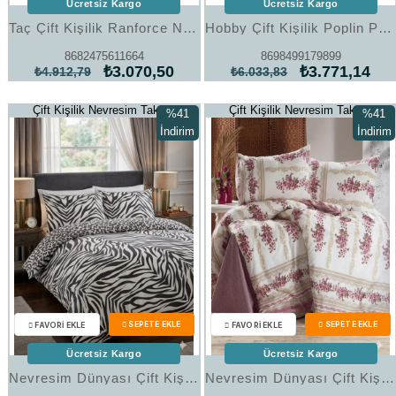
Ücretsiz Kargo
Ücretsiz Kargo
Taç Çift Kişilik Ranforce Nevresim Takımı Loony Lacivert
Hobby Çift Kişilik Poplin Premium Nakışlı Nevresim Lubow Beyaz 8698499179899
8682475611664
8698499179899
₺3.070,50
₺3.771,14
₺4.912,79
₺6.033,83
Çift Kişilik Nevresim Takımı
Çift Kişilik Nevresim Takımı
%41
%41
İndirim
İndirim
%41İndirim
%41İndi
Ücretsiz Kargo
Ücretsiz Kargo
Nevresim Dünyası Çift Kişilik Nevresim Takımı Art 27
Nevresim Dünyası Çift Kişilik Nevresim Takımı Art 26