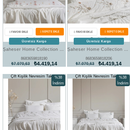
Ücretsiz Kargo
Ücretsiz Kargo
Şaheser Home Collection Nakışlı Çift Kişilik Nevresim Takımı Amber
Şaheser Home Collection Nakışlı Çift Kişilik Nevresim Takımı Cosmos
8683659818190
8683659818206
₺4.419,14
₺4.419,14
₺7.070,63
₺7.070,63
Çift Kişilik Nevresim Takımı
Çift Kişilik Nevresim Takımı
%38
%38
İndirim
İndirim
%38İndirim
%38İndi