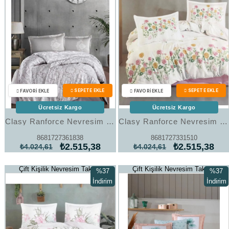
Ücretsiz Kargo
Ücretsiz Kargo
Clasy Ranforce Nevresim Takımı Çift Kişilik Toledo V1 Bej
Clasy Ranforce Nevresim Takımı Çift Kişilik Roselin V1 Pembe
8681727361838
8681727331510
₺2.515,38
₺2.515,38
₺4.024,61
₺4.024,61
Çift Kişilik Nevresim Takımı
Çift Kişilik Nevresim Takımı
%37
%37
İndirim
İndirim
%37İndirim
%37İndi