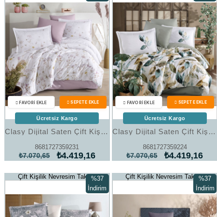
%37İndirim
%37İndi
Ücretsiz Kargo
Ücretsiz Kargo
Clasy Dijital Saten Çift Kişilik Nevresim Takımı Vessan V1 Pudra
Clasy Dijital Saten Çift Kişilik Nevresim Takımı Sopron V1 Bej
8681727359231
8681727359224
₺4.419,16
₺4.419,16
₺7.070,65
₺7.070,65
Çift Kişilik Nevresim Takımı
Çift Kişilik Nevresim Takımı
%37
%37
İndirim
İndirim
%37İndirim
%37İndi