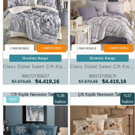
Ücretsiz Kargo
Ücretsiz Kargo
Clasy Dijital Saten Çift Kişilik Nevresim Takımı Solora V1 Mint
Clasy Dijital Saten Çift Kişilik Nevresim Takımı Alenya V1 Bej
8681727359217
8681727359170
₺4.419,16
₺4.419,16
₺7.070,65
₺7.070,65
Çift Kişilik Nevresim Takımı
Çift Kişilik Nevresim Takımı
%38
%37
Yeni
İndirim
İndirim
Ürün
%38İndirim
%37İndi