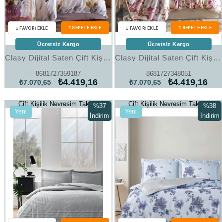
Ücretsiz Kargo
Ücretsiz Kargo
Clasy Dijital Saten Çift Kişilik Nevresim Takımı Elaris V1 Mavi
Clasy Dijital Saten Çift Kişilik Nevresim Takımı Muna V1 Pudra
8681727359187
8681727348051
₺4.419,16
₺4.419,16
₺7.070,65
₺7.070,65
Çift Kişilik Nevresim Takımı
Çift Kişilik Nevresim Takımı
%37
%38
Yeni
Yeni
İndirim
İndirim
Ürün
Ürün
%37İndirim
%38İndi