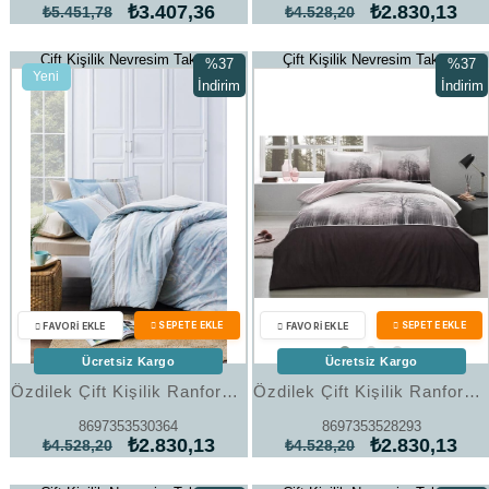
₺3.407,36
₺2.830,13
₺5.451,78
₺4.528,20
Çift Kişilik Nevresim Takımı
Çift Kişilik Nevresim Takımı
%37
%37
Yeni
İndirim
İndirim
Ürün
%37İndirim
%37İndi
Ücretsiz Kargo
Ücretsiz Kargo
Özdilek Çift Kişilik Ranforce Nevresim Takımı Blad Mint
Özdilek Çift Kişilik Ranforce Nevresim Takımı Jungle Bordo
8697353530364
8697353528293
₺2.830,13
₺2.830,13
₺4.528,20
₺4.528,20