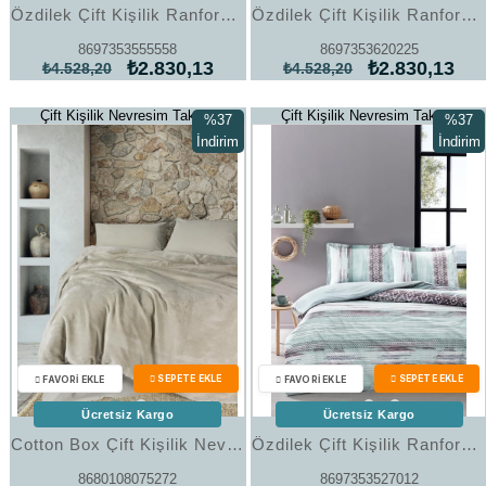
Özdilek Çift Kişilik Ranforce Nevresim Takımı Mothers Heart
Özdilek Çift Kişilik Ranforce Nevresim Takımı Mouve Gri
8697353555558
8697353620225
₺2.830,13
₺2.830,13
₺4.528,20
₺4.528,20
Çift Kişilik Nevresim Takımı
Çift Kişilik Nevresim Takımı
%37
%37
İndirim
İndirim
%37İndirim
%37İndi
Ücretsiz Kargo
Ücretsiz Kargo
Cotton Box Çift Kişilik Nevresim Takımı Velvet Flossy Taş
Özdilek Çift Kişilik Ranforce Nevresim Takımı Seam Yeşil
8680108075272
8697353527012