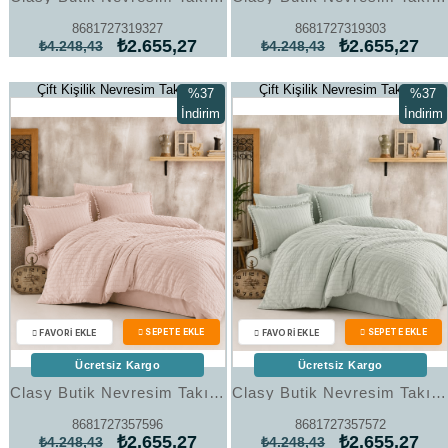
8681727319327
8681727319303
₺2.655,27
₺2.655,27
₺4.248,43
₺4.248,43
Çift Kişilik Nevresim Takımı
Çift Kişilik Nevresim Takımı
%37
%37
İndirim
İndirim
%37İndirim
%37İndi
Ücretsiz Kargo
Ücretsiz Kargo
Clasy Butik Nevresim Takımı Çift Kişilik Estina V10 Taş Rengi
Clasy Butik Nevresim Takımı Çift Kişilik Estina V8 Adaçayı
8681727357596
8681727357572
₺2.655,27
₺2.655,27
₺4.248,43
₺4.248,43