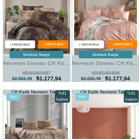
Ücretsiz Kargo
Ücretsiz Kargo
Nevresim Dünyası Çift Kişilik Nevresim Takımı Art 32
Nevresim Dünyası Çift Kişilik Nevresim Takımı Art 31
4654654654687
4654654654686
₺1.177,94
₺1.177,94
₺2.002,49
₺2.002,49
Çift Kişilik Nevresim Takımı
Çift Kişilik Nevresim Takımı
%41
%41
Yeni
Yeni
İndirim
İndirim
Ürün
Ürün
%41İndirim
%41İndi