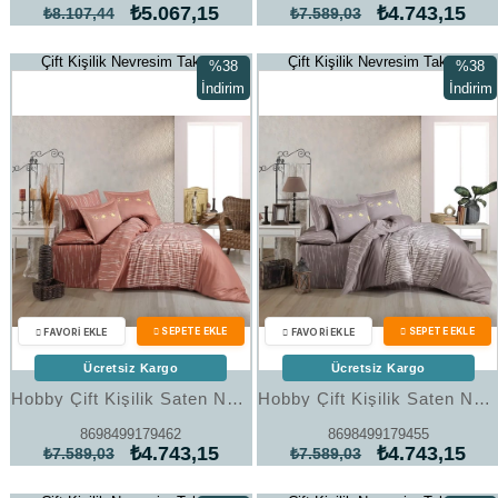
₺5.067,15
₺4.743,15
₺8.107,44
₺7.589,03
Çift Kişilik Nevresim Takımı
Çift Kişilik Nevresim Takımı
%38
%38
İndirim
İndirim
%38İndirim
%38İndi
Ücretsiz Kargo
Ücretsiz Kargo
Hobby Çift Kişilik Saten Nevresim Adalia Tarçın
Hobby Çift Kişilik Saten Nevresim Adalia Platin
8698499179462
8698499179455
₺4.743,15
₺4.743,15
₺7.589,03
₺7.589,03