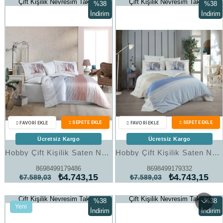
Çift Kişilik Nevresim Takımı
Çift Kişilik Nevresim Takımı
%38
%38
İndirim
İndirim
%38İndirim
%38İndi
Ücretsiz Kargo
Ücretsiz Kargo
Hobby Çift Kişilik Saten Nevresim Aden Pembe
Hobby Çift Kişilik Saten Nevresim Aden Mavi
8698499179486
8698499179332
₺4.743,15
₺4.743,15
₺7.589,03
₺7.589,03
Çift Kişilik Nevresim Takımı
Çift Kişilik Nevresim Takımı
%38
%38
Yeni
İndirim
İndirim
Ürün
%38İndirim
%38İndi