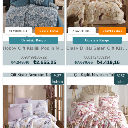
Ücretsiz Kargo
Ücretsiz Kargo
Hobby Çift Kişilik Poplin Nevresim Selene Petrol
Clasy Dijital Saten Çift Kişilik Nevresim Takımı Lumina V1 Kiremit
8698499185722
8681727359194
₺2.655,25
₺4.419,16
₺4.248,40
₺7.070,65
Çift Kişilik Nevresim Takımı
Çift Kişilik Nevresim Takımı
%37
%37
İndirim
İndirim
%37İndirim
%37İndi