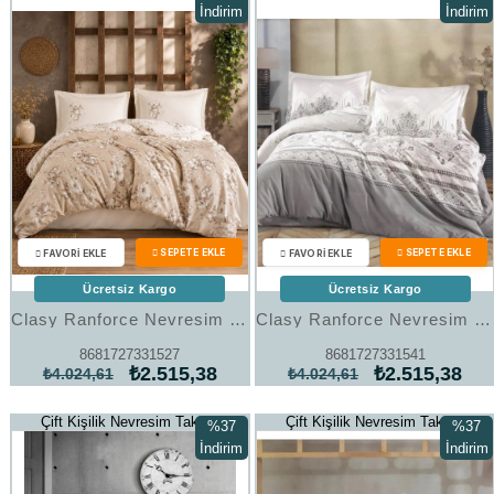
İndirim
İndirim
%37İndirim
%37İndi
Ücretsiz Kargo
Ücretsiz Kargo
Clasy Ranforce Nevresim Takımı Çift Kişilik Roza V1 Bej
Clasy Ranforce Nevresim Takımı Çift Kişilik Vinta V1 Gri
8681727331527
8681727331541
₺2.515,38
₺2.515,38
₺4.024,61
₺4.024,61
Çift Kişilik Nevresim Takımı
Çift Kişilik Nevresim Takımı
%37
%37
İndirim
İndirim
%37İndirim
%37İndi