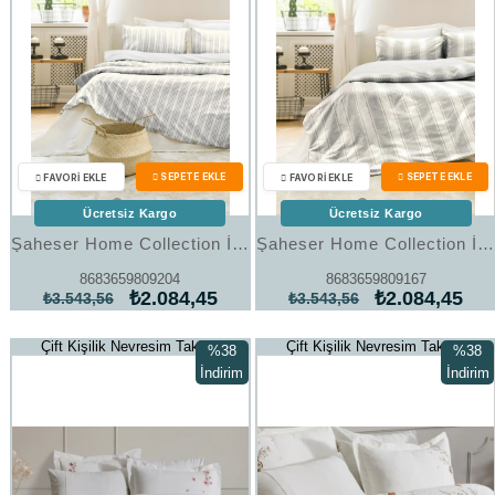
Ücretsiz Kargo
Ücretsiz Kargo
Şaheser Home Collection İpliği Boyalı Çift Kişilik Nevresim Takımı Notta Antrasit
Şaheser Home Collection İpliği Boyalı Çift Kişilik Nevresim Takımı Nenas Antrasit
8683659809204
8683659809167
₺2.084,45
₺2.084,45
₺3.543,56
₺3.543,56
Çift Kişilik Nevresim Takımı
Çift Kişilik Nevresim Takımı
%38
%38
İndirim
İndirim
%38İndirim
%38İndi