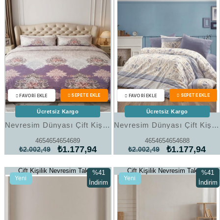
Ücretsiz Kargo
Ücretsiz Kargo
Nevresim Dünyası Çift Kişilik Nevresim Takımı Art 34
Nevresim Dünyası Çift Kişilik Nevresim Takımı Art 33
4654654654689
4654654654688
₺1.177,94
₺1.177,94
₺2.002,49
₺2.002,49
Çift Kişilik Nevresim Takımı
Çift Kişilik Nevresim Takımı
%41
%41
Yeni
Yeni
İndirim
İndirim
Ürün
Ürün
%41İndirim
%41İndi