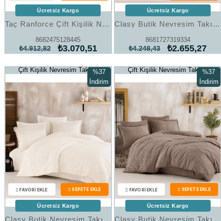
Ücretsiz Kargo
Ücretsiz Kargo
Taç Ranforce Çift Kişilik Nevresim Takımı Basic Antrasit
Clasy Butik Nevresim Takımı Çift Kişilik Estina V7 Füme
8682475128445
8681727319334
₺3.070,51
₺2.655,27
₺4.912,82
₺4.248,43
Çift Kişilik Nevresim Takımı
Çift Kişilik Nevresim Takımı
%37
%37
İndirim
İndirim
%37İndirim
%37İndi
Ücretsiz Kargo
Ücretsiz Kargo
Clasy Butik Nevresim Takımı Çift Kişilik Estina V1 Ekru
Clasy Butik Nevresim Takımı Çift Kişilik Estina V3 Bej