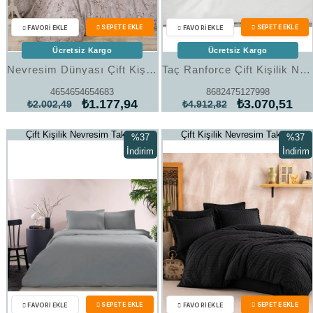
Ücretsiz Kargo
Ücretsiz Kargo
Nevresim Dünyası Çift Kişilik Nevresim Takımı Art 28
Taç Ranforce Çift Kişilik Nevresim Takımı Basic Beyaz
4654654654683
8682475127998
₺1.177,94
₺3.070,51
₺2.002,49
₺4.912,82
Çift Kişilik Nevresim Takımı
Çift Kişilik Nevresim Takımı
%37
%37
İndirim
İndirim
%37İndirim
%37İndi