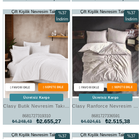
Çift Kişilik Nevresim Takımı
Çift Kişilik Nevresim Takımı
%37
%37
İndirim
İndirim
%37İndirim
%37İndi
Ücretsiz Kargo
Ücretsiz Kargo
Clasy Butik Nevresim Takımı Çift Kişilik Estina V6 Beyaz
Clasy Ranforce Nevresim Takımı Çift Kişilik Parma V1 Gri
8681727319310
8681727336591
₺2.655,27
₺2.515,38
₺4.248,43
₺4.024,61
Çift Kişilik Nevresim Takımı
Çift Kişilik Nevresim Takımı
%37
%37