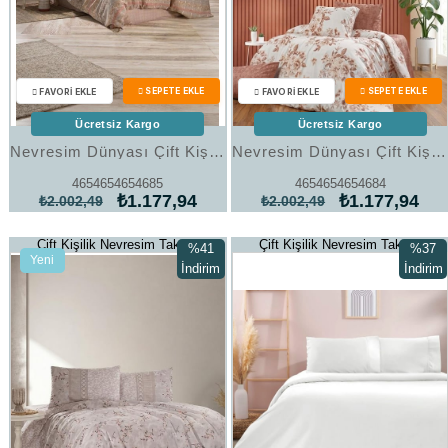
Ücretsiz Kargo
Ücretsiz Kargo
Nevresim Dünyası Çift Kişilik Nevresim Takımı Art 30
Nevresim Dünyası Çift Kişilik Nevresim Takımı Art 29
4654654654685
4654654654684
₺1.177,94
₺1.177,94
₺2.002,49
₺2.002,49
Çift Kişilik Nevresim Takımı
Çift Kişilik Nevresim Takımı
%41
%37
Yeni
İndirim
İndirim
Ürün
%41İndirim
%37İndi