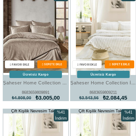
%37İndirim
%41İndi
Ücretsiz Kargo
Ücretsiz Kargo
Şaheser Home Collection Jakarlı Saten Çift Kişilik Nevresim Takımı Harley Vizon
Şaheser Home Collection İpliği Boyalı Çift Kişilik Nevresim Takımı Notta Bej
8683659809891
8683659809211
₺3.005,00
₺2.084,45
₺4.808,00
₺3.543,56
Çift Kişilik Nevresim Takımı
Çift Kişilik Nevresim Takımı
%41
%41
İndirim
İndirim
%41İndirim
%41İndi