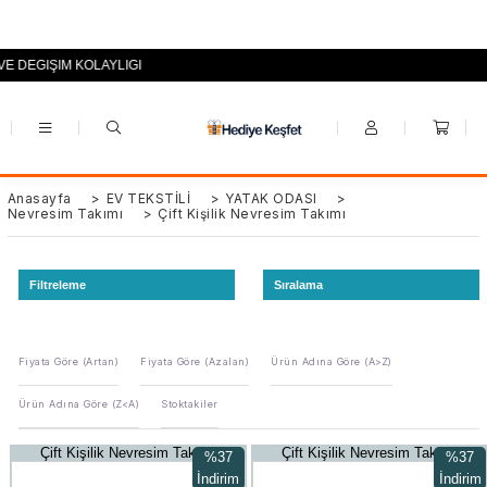
LAYLIĞI
+90 (0553) 694 94 70
Anasayfa
>
EV TEKSTİLİ
>
YATAK ODASI
>
Nevresim Takımı
>
Çift Kişilik Nevresim Takımı
Filtreleme
Sıralama
Fiyata Göre (Artan)
Fiyata Göre (Azalan)
Ürün Adına Göre (A>Z)
Ürün Adına Göre (Z<A)
Stoktakiler
Çift Kişilik Nevresim Takımı
Çift Kişilik Nevresim Takımı
%37
%37
İndirim
İndirim