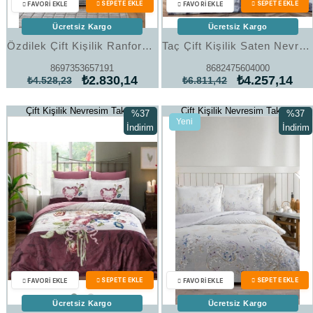
Ücretsiz Kargo
Ücretsiz Kargo
Özdilek Çift Kişilik Ranforce Nevresim Takımı Unique Gri
Taç Çift Kişilik Saten Nevresim Takımı Hennie Lacivert
8697353657191
8682475604000
₺2.830,14
₺4.257,14
₺4.528,23
₺6.811,42
Çift Kişilik Nevresim Takımı
Çift Kişilik Nevresim Takımı
%37
%37
Yeni
İndirim
İndirim
Ürün
%37İndirim
%37İndi
Ücretsiz Kargo
Ücretsiz Kargo