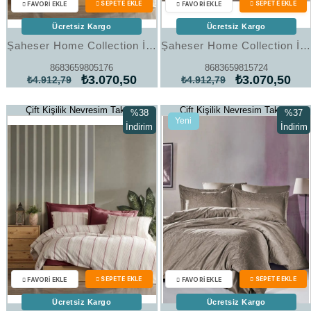
Ücretsiz Kargo
Ücretsiz Kargo
Şaheser Home Collection İplik Boyalı Nevresim Takımı Avva Antrasit
Şaheser Home Collection İplik Boyalı Nevresim Takımı Avva Turkuaz
8683659805176
8683659815724
₺3.070,50
₺3.070,50
₺4.912,79
₺4.912,79
Çift Kişilik Nevresim Takımı
Çift Kişilik Nevresim Takımı
%38
%37
Yeni
İndirim
İndirim
Ürün
%38İndirim
%37İndi
Ücretsiz Kargo
Ücretsiz Kargo