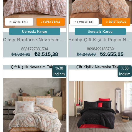
Ücretsiz Kargo
Ücretsiz Kargo
Clasy Ranforce Nevresim Takımı Çift Kişilik Tole V1 Bej
Hobby Çift Kişilik Poplin Nevresim Selene Tarçın
8681727331534
8698499185739
₺2.515,38
₺2.655,25
₺4.024,61
₺4.248,40
Çift Kişilik Nevresim Takımı
Çift Kişilik Nevresim Takımı
%38
%38
İndirim
İndirim
%38İndirim
%38İndi