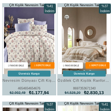
Çift Kişilik Nevresim Takımı
Çift Kişilik Nevresim Takımı
%41
%37
İndirim
İndirim
%41İndirim
%37İndi
Ücretsiz Kargo
Ücretsiz Kargo
Nevresim Dünyası Çift Kişilik Nevresim Takımı Art 22
Özdilek Çift Kişilik Ranforce Nevresim Takımı Ligne Auera Krem
4654654654676
8697353671340
₺1.177,94
₺2.830,13
₺2.002,49
₺4.528,20
Çift Kişilik Nevresim Takımı
Çift Kişilik Nevresim Takımı
%37
%41
İndirim
İndirim