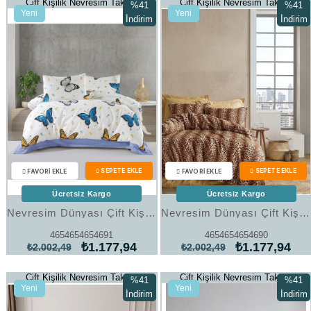
Çift Kişilik Nevresim Takımı
Çift Kişilik Nevresim Takımı
%41
%41
Yeni
Yeni
İndirim
İndirim
Ürün
Ürün
%41İndirim
%41İndi
Ücretsiz Kargo
Ücretsiz Kargo
Nevresim Dünyası Çift Kişilik Nevresim Takımı Art 36
Nevresim Dünyası Çift Kişilik Nevresim Takımı Art 35
4654654654691
4654654654690
₺1.177,94
₺1.177,94
₺2.002,49
₺2.002,49
Çift Kişilik Nevresim Takımı
Çift Kişilik Nevresim Takımı
%41
%41
Yeni
Yeni
İndirim
İndirim
Ürün
Ürün
%41İndirim
%41İndi