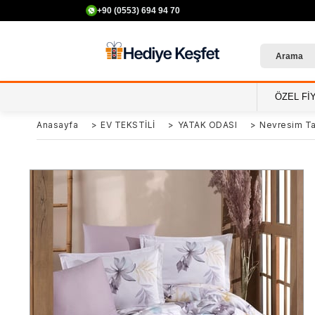
+90 (0553) 694 94 70
ÖZEL Fİ
Anasayfa
>
EV TEKSTİLİ
>
YATAK ODASI
>
Nevresim Ta