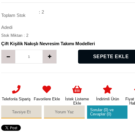
:
2
Toplam Stok
Adedi
Stok Miktarı
:
2
Çift Kişilik Nakışlı Nevresim Takımı Modelleri
Telefonla Sipariş
Favorilere Ekle
İstek Listeme
İndirimli Ürün
Fiyat
Ekle
Ha
Sorular (0) ve
Tavsiye Et
Yorum Yaz
Cevaplar (0)