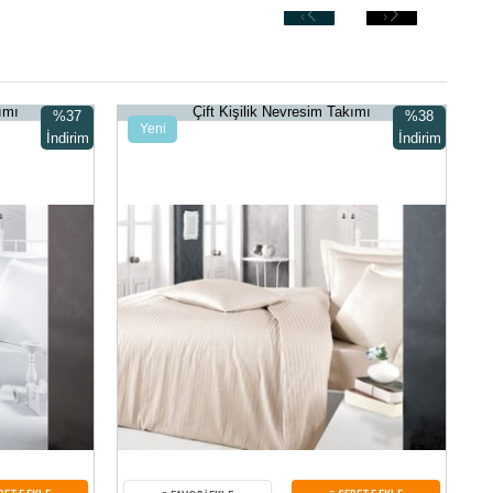
‹
›
ımı
Çift Kişilik Nevresim Takımı
%37
%38
Yeni
İndirim
İndirim
Ürün
%37İndirim
%38İndirim