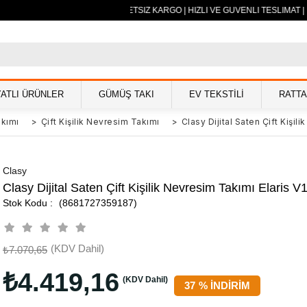
500 TL VE ÜZERİ ÜCRETSİZ KARGO | HIZLI VE GÜVENLİ TESLİMAT | 
YATLI ÜRÜNLER
GÜMÜŞ TAKI
EV TEKSTİLİ
RATT
kımı
>
Çift Kişilik Nevresim Takımı
>
Clasy Dijital Saten Çift Kişil
Clasy
Clasy Dijital Saten Çift Kişilik Nevresim Takımı Elaris V
(8681727359187)
(KDV Dahil)
₺7.070,65
₺4.419,16
(KDV Dahil)
37
%
İNDIRIM