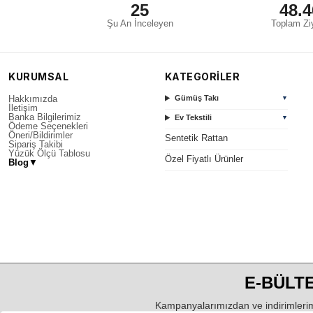
25
48.4
Şu An İnceleyen
Toplam Ziy
KURUMSAL
KATEGORİLER
Hakkımızda
Gümüş Takı
▼
İletişim
Banka Bilgilerimiz
Ev Tekstili
▼
Ödeme Seçenekleri
Öneri/Bildirimler
Sentetik Rattan
Sipariş Takibi
Yüzük Ölçü Tablosu
Özel Fiyatlı Ürünler
Blog
▼
E-BÜLTE
Kampanyalarımızdan ve indirimlerim