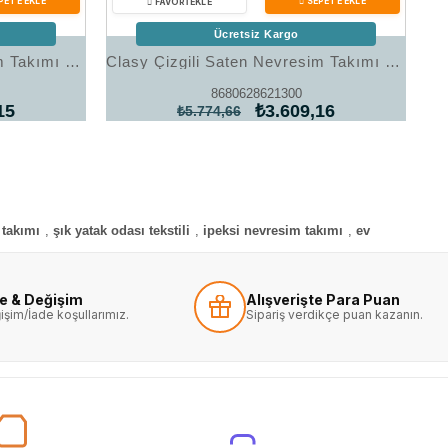
Ücretsiz Kargo
Clasy Çizgili Saten Nevresim Takımı Çift Kişilik Beyaz
Clasy Çizgili Saten Nevresim Takımı Çift Kişilik Cappuccino
8680628621300
15
₺3.609,16
₺5.774,66
takımı
,
şık yatak odası tekstili
,
ipeksi nevresim takımı
,
ev
de & Değişim
Alışverişte Para Puan
işim/İade koşullarımız.
Sipariş verdikçe puan kazanın.