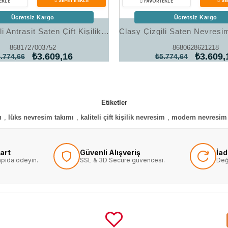
Ücretsiz Kargo
Ücretsiz Kargo
Clasy Çizgili Antrasit Saten Çift Kişilik Nevresim Takımı
8681727003752
8680628621218
₺3.609,16
₺3.609,
.774,66
₺5.774,64
Etiketler
ı
,
lüks nevresim takımı
,
kaliteli çift kişilik nevresim
,
modern nevresim 
art
Güvenli Alışveriş
İa
kapıda ödeyin.
SSL & 3D Secure güvencesi.
Değ