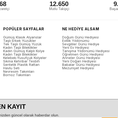
68
12.650
9
aretçi
Mutlu Takipçi
Başar
POPÜLER SAYFALAR
NE HEDİYE ALSAM
Gümüş Klasik Alyanslar
Doğum Günü Hediyesi
Taşlı Erkek Yüzükler
Evlilik Yıldönümü
Tek Taşlı Gümüş Yüzük
Sevgililer Günü Hediye
Kadın Taşlı Bileklikler
Yeni Ev Hediyesi
Kadın Gümüş Kalpli Kolye
Tanışma Yıldönümü Hediyesi
Kadın Taşlı Bileklikler
Öğretmen Günü Hediyesi
Kelebek-Yusufçuk Kolyeler
Anneler Günü Hediyesi
Sıkma Kehribar Tesbih
Yeni Doğan Hediyesi
Sentetik Plastik Rattan
Babalar Günü Hediyesi
Havlu Seti
Mezuniyet Hediyesi
Nevresim Takımları
Bornoz Takımları
N KAYIT
izden güncel olarak haberdar olun.