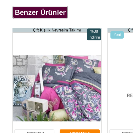
Benzer Ürünler
Çift Kişilik Nevresim Takımı
Çi
%38
Yeni
İndirim
Ürün
%38İndirim