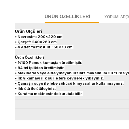
ÜRÜN ÖZELLIKLERI
YORUMLAR
(0
Ürün Ölçüleri
• Nevresim: 200x220 cm
• Çarşaf: 240x260 cm
• 4 Adet Yastık Kılıfı: 50x70 cm
Ürün Özellikleri
• %100 Pamuk kumaştan üretilmiştir.
• 84 tel iplikten üretilmiştir.
• Makinada veya elde yıkayabilirsiniz maksimum 30 °C'de yı
• İlk yıkamayı ılık su ile ters çevirerek yıkayınız.
• Çamaşır suyu ile leke sökücü kimyasallar kullanmayınız.
• Ilık ütü ile ütüleyiniz.
• Kurutma makinesinde kurutulabilir.