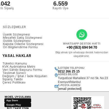
.042
6.559
ılı Sipariş
Kayıtlı Üye
SÖZLEŞMELER
Üyelik Sözleşmesi
Mesafeli Satış Sözleşmesi
Gizlilik Sözleşmesi
Kapıda Ödeme Sözleşmesi
WHATSAPP DESTEK HATTI
Ön Bilgilendirme Formu
+90 (553) 694 94 70
Bilgi almak için whatsapp destek hattımızdan
YASAL HAKLAR
ulaşabilirsiniz.
Tüketici Kanunu
KVK Aydınlatma Metni
İLETIŞIM TELEFONU
Veri Sahibi Başvuru Formu
0212 266 25 15
Teslimat Süreci
ADRES BILGISI
Değişim / İptal / İade Koşulları
Turgutözal Mahallesi 37 nci Sk. No:23
Sipariş Takibi
Çerez Politikası
Esenyurt/İstanbul
E-POSTA ADRESI
[email protected]
MOBİL UYGULAMA
App Store
Google Play
ETBİS'e
Kayıtlıdır.
BİZİ TAKİP EDİN