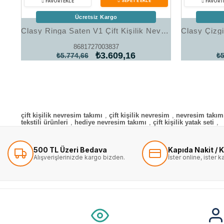
Ücretsiz Kargo
Clasy Ringa Saten V1 Çift Kişilik Nevresim Takımı
8681727003837
₺3.609,16
₺5.774,66
₺5
çift kişilik nevresim takımı
,
çift kişilik nevresim
,
nevresim takım
tekstili ürünleri
,
hediye nevresim takımı
,
çift kişilik yatak seti
,
500 TL Üzeri Bedava
Kapıda Nakit / K
Alışverişlerinizde kargo bizden.
İster online, ister 