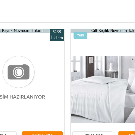
ft Kişilik Nevresim Takımı
Çift Kişilik Nevresim Tak
%38
Yeni
İndirim
Ürün
%38İndirim