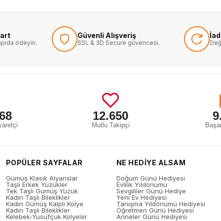
art
Güvenli Alışveriş
İa
kapıda ödeyin.
SSL & 3D Secure güvencesi.
Değ
68
12.650
9
aretçi
Mutlu Takipçi
Başar
POPÜLER SAYFALAR
NE HEDİYE ALSAM
Gümüş Klasik Alyanslar
Doğum Günü Hediyesi
Taşlı Erkek Yüzükler
Evlilik Yıldönümü
Tek Taşlı Gümüş Yüzük
Sevgililer Günü Hediye
Kadın Taşlı Bileklikler
Yeni Ev Hediyesi
Kadın Gümüş Kalpli Kolye
Tanışma Yıldönümü Hediyesi
Kadın Taşlı Bileklikler
Öğretmen Günü Hediyesi
Kelebek-Yusufçuk Kolyeler
Anneler Günü Hediyesi