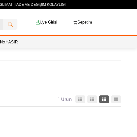
SLİMAT | İADE VE DEĞİŞİM KOLAYLIĞI
Üye Girişi
Sepetim
AN&HASIR
1 Ürün