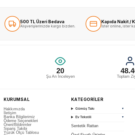
500 TL Üzeri Bedava
Kapıda Nakit / K
Alışverişlerinizde kargo bizden.
İster online, ister 
20
48.4
Şu An İnceleyen
Toplam Ziy
KURUMSAL
KATEGORİLER
Hakkımızda
Gümüş Takı
▼
İletişim
Banka Bilgilerimiz
Ev Tekstili
▼
Ödeme Seçenekleri
Öneri/Bildirimler
Sentetik Rattan
Sipariş Takibi
Yüzük Ölçü Tablosu
Özel Fiyatlı Ürünler