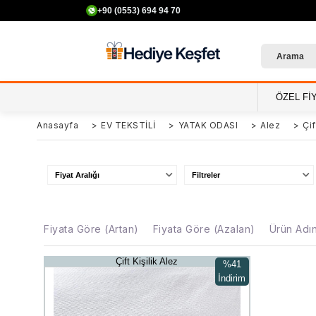
+90 (0553) 694 94 70
ÖZEL Fİ
Anasayfa
>
EV TEKSTİLİ
>
YATAK ODASI
>
Alez
>
Çif
Fiyat Aralığı
Filtreler
Fiyata Göre (Artan)
Fiyata Göre (Azalan)
Ürün Adı
Çift Kişilik Alez
%41
İndirim
%41İndirim