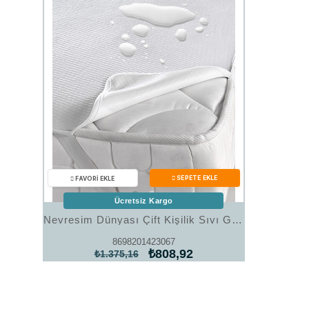
Ücretsiz Kargo
Nevresim Dünyası Çift Kişilik Sıvı Geçirmez Alez 160x200
8698201423067
₺808,92
₺1.375,16