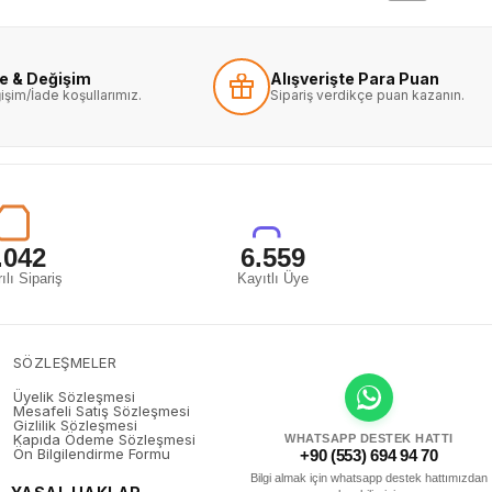
de & Değişim
Alışverişte Para Puan
işim/İade koşullarımız.
Sipariş verdikçe puan kazanın.
.042
6.559
ılı Sipariş
Kayıtlı Üye
SÖZLEŞMELER
Üyelik Sözleşmesi
Mesafeli Satış Sözleşmesi
Gizlilik Sözleşmesi
Kapıda Ödeme Sözleşmesi
WHATSAPP DESTEK HATTI
Ön Bilgilendirme Formu
+90 (553) 694 94 70
Bilgi almak için whatsapp destek hattımızdan