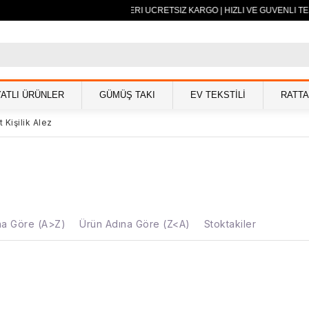
500 TL VE ÜZERİ ÜCRETSİZ KARGO | HIZLI VE GÜVENLİ TE
YATLI ÜRÜNLER
GÜMÜŞ TAKI
EV TEKSTİLİ
RATT
t Kişilik Alez
na Göre (A>Z)
Ürün Adına Göre (Z<A)
Stoktakiler