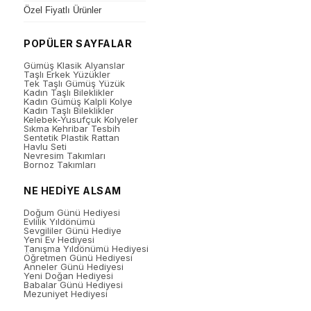
Özel Fiyatlı Ürünler
POPÜLER SAYFALAR
Gümüş Klasik Alyanslar
Taşlı Erkek Yüzükler
Tek Taşlı Gümüş Yüzük
Kadın Taşlı Bileklikler
Kadın Gümüş Kalpli Kolye
Kadın Taşlı Bileklikler
Kelebek-Yusufçuk Kolyeler
Sıkma Kehribar Tesbih
Sentetik Plastik Rattan
Havlu Seti
Nevresim Takımları
Bornoz Takımları
NE HEDİYE ALSAM
Doğum Günü Hediyesi
Evlilik Yıldönümü
Sevgililer Günü Hediye
Yeni Ev Hediyesi
Tanışma Yıldönümü Hediyesi
Öğretmen Günü Hediyesi
Anneler Günü Hediyesi
Yeni Doğan Hediyesi
Babalar Günü Hediyesi
Mezuniyet Hediyesi