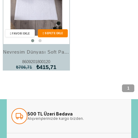
Nevresim Dünyası Soft Pamuk Ayak Havlusu 50x70 Cm
8609201800120
₺415,71
₺706,71
1
500 TL Üzeri Bedava
Alışverişlerinizde kargo bizden.