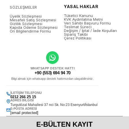
YASAL HAKLAR
SÖZLEŞMELER
Tüketici Kanunu
Üyelik Sözleşmesi
KVK Aydınlatma Metni
Mesafeli Satış Sözleşmesi
Veri Sahibi Başvuru Formu
Gizlilik Sözleşmesi
Teslimat Süreci
Kapıda Ödeme Sözleşmesi
Değişim / İptal / İade Koşulları
Ön Bilgilendirme Formu
Sipariş Takibi
Çerez Politikası
WHATSAPP DESTEK HATTI
+90 (553) 694 94 70
Bilgi almak için whatsapp destek hattımızdan ulaşabilirsiniz.
İLETIŞIM TELEFONU
0212 266 25 15
ADRES BILGISI
Turgutözal Mahallesi 37 nci Sk. No:23 Esenyurt/İstanbul
E-POSTA ADRESI
[email protected]
E-BÜLTEN KAYIT