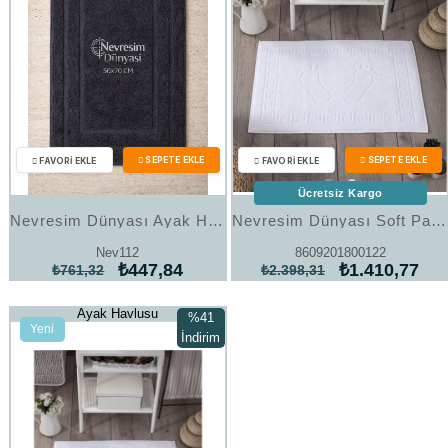
Ücretsiz Kargo
Nevresim Dünyası Ayak Havlu 50x70 Siyah
Nevresim Dünyası Soft Pamuk 6'lı Ayak Havlusu 250gr
Nev112
8609201800122
₺447,84
₺1.410,77
₺761,32
₺2.398,31
Ayak Havlusu
%41
Yeni
İndirim
Ürün
%41İndirim