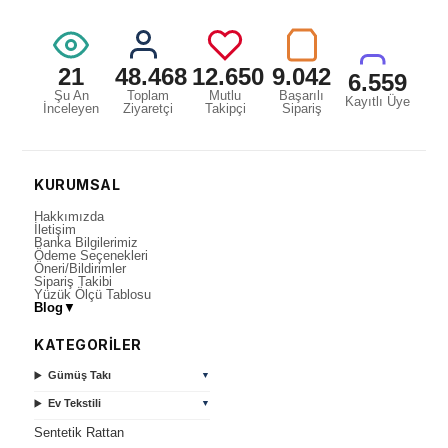
21
48.468
12.650
9.042
6.559
Şu An
Toplam
Mutlu
Başarılı
Kayıtlı Üye
İnceleyen
Ziyaretçi
Takipçi
Sipariş
KURUMSAL
Hakkımızda
İletişim
Banka Bilgilerimiz
Ödeme Seçenekleri
Öneri/Bildirimler
Sipariş Takibi
Yüzük Ölçü Tablosu
Blog
▼
KATEGORİLER
Gümüş Takı
▼
Ev Tekstili
▼
Sentetik Rattan