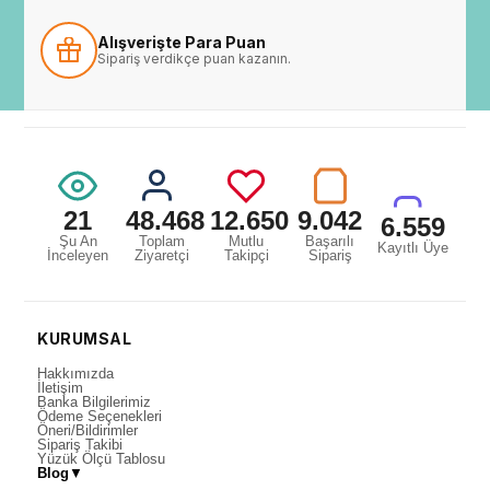
Alışverişte Para Puan
Sipariş verdikçe puan kazanın.
21
48.468
12.650
9.042
6.559
Şu An
Toplam
Mutlu
Başarılı
Kayıtlı Üye
İnceleyen
Ziyaretçi
Takipçi
Sipariş
KURUMSAL
Hakkımızda
İletişim
Banka Bilgilerimiz
Ödeme Seçenekleri
Öneri/Bildirimler
Sipariş Takibi
Yüzük Ölçü Tablosu
Blog
▼