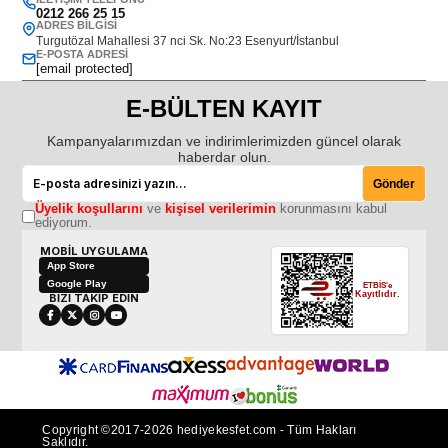
0212 266 25 15
ADRES BILGISI
Turgutözal Mahallesi 37 nci Sk. No:23 Esenyurt/İstanbul
E-POSTA ADRESI
[email protected]
E-BÜLTEN KAYIT
Kampanyalarımızdan ve indirimlerimizden güncel olarak
haberdar olun.
Gönder
Üyelik koşullarını
ve
kişisel verilerimin
korunmasını kabul
ediyorum.
MOBİL UYGULAMA
App Store
Google Play
ETBİS'e
Kayıtlıdır.
BİZİ TAKİP EDİN
Copyright ©2017-2026 hediyekesfet.com - Tüm Hakları
Saklıdır.