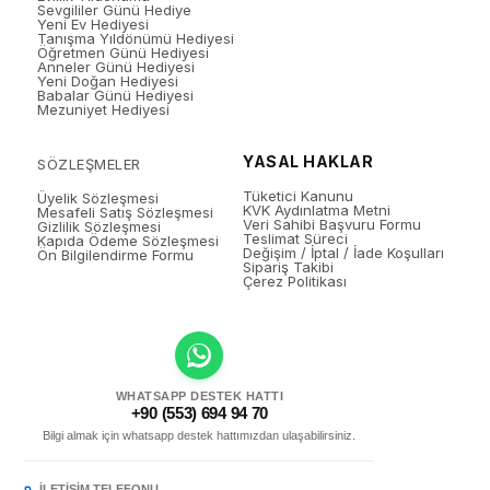
Sevgililer Günü Hediye
Yeni Ev Hediyesi
Tanışma Yıldönümü Hediyesi
Öğretmen Günü Hediyesi
Anneler Günü Hediyesi
Yeni Doğan Hediyesi
Babalar Günü Hediyesi
Mezuniyet Hediyesi
YASAL HAKLAR
SÖZLEŞMELER
Tüketici Kanunu
Üyelik Sözleşmesi
KVK Aydınlatma Metni
Mesafeli Satış Sözleşmesi
Veri Sahibi Başvuru Formu
Gizlilik Sözleşmesi
Teslimat Süreci
Kapıda Ödeme Sözleşmesi
Değişim / İptal / İade Koşulları
Ön Bilgilendirme Formu
Sipariş Takibi
Çerez Politikası
WHATSAPP DESTEK HATTI
+90 (553) 694 94 70
Bilgi almak için whatsapp destek hattımızdan ulaşabilirsiniz.
İLETIŞIM TELEFONU