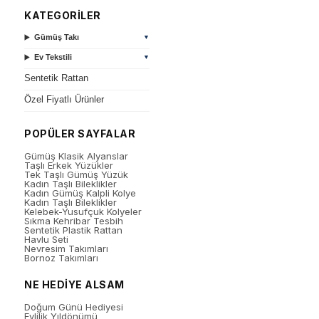
KATEGORİLER
Gümüş Takı
▼
Ev Tekstili
▼
Sentetik Rattan
Özel Fiyatlı Ürünler
POPÜLER SAYFALAR
Gümüş Klasik Alyanslar
Taşlı Erkek Yüzükler
Tek Taşlı Gümüş Yüzük
Kadın Taşlı Bileklikler
Kadın Gümüş Kalpli Kolye
Kadın Taşlı Bileklikler
Kelebek-Yusufçuk Kolyeler
Sıkma Kehribar Tesbih
Sentetik Plastik Rattan
Havlu Seti
Nevresim Takımları
Bornoz Takımları
NE HEDİYE ALSAM
Doğum Günü Hediyesi
Evlilik Yıldönümü