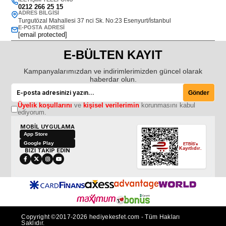
0212 266 25 15
ADRES BILGISI
Turgutözal Mahallesi 37 nci Sk. No:23 Esenyurt/İstanbul
E-POSTA ADRESI
[email protected]
E-BÜLTEN KAYIT
Kampanyalarımızdan ve indirimlerimizden güncel olarak
haberdar olun.
Gönder
Üyelik koşullarını
ve
kişisel verilerimin
korunmasını kabul
ediyorum.
MOBİL UYGULAMA
App Store
Google Play
ETBİS'e
Kayıtlıdır.
BİZİ TAKİP EDİN
Copyright ©2017-2026 hediyekesfet.com - Tüm Hakları
Saklıdır.