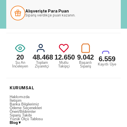
Alışverişte Para Puan
Sipariş verdikçe puan kazanın.
20
48.468
12.650
9.042
6.559
Şu An
Toplam
Mutlu
Başarılı
Kayıtlı Üye
İnceleyen
Ziyaretçi
Takipçi
Sipariş
KURUMSAL
Hakkımızda
İletişim
Banka Bilgilerimiz
Ödeme Seçenekleri
Öneri/Bildirimler
Sipariş Takibi
Yüzük Ölçü Tablosu
Blog
▼