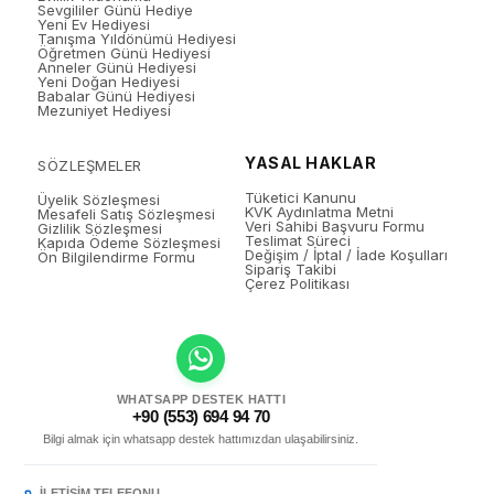
Sevgililer Günü Hediye
Yeni Ev Hediyesi
Tanışma Yıldönümü Hediyesi
Öğretmen Günü Hediyesi
Anneler Günü Hediyesi
Yeni Doğan Hediyesi
Babalar Günü Hediyesi
Mezuniyet Hediyesi
YASAL HAKLAR
SÖZLEŞMELER
Tüketici Kanunu
Üyelik Sözleşmesi
KVK Aydınlatma Metni
Mesafeli Satış Sözleşmesi
Veri Sahibi Başvuru Formu
Gizlilik Sözleşmesi
Teslimat Süreci
Kapıda Ödeme Sözleşmesi
Değişim / İptal / İade Koşulları
Ön Bilgilendirme Formu
Sipariş Takibi
Çerez Politikası
WHATSAPP DESTEK HATTI
+90 (553) 694 94 70
Bilgi almak için whatsapp destek hattımızdan ulaşabilirsiniz.
İLETIŞIM TELEFONU