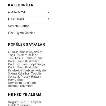
KATEGORİLER
Gümüş Takı
▼
Ev Tekstili
▼
Sentetik Rattan
Özel Fiyatlı Ürünler
POPÜLER SAYFALAR
Gümüş Klasik Alyanslar
Taşlı Erkek Yüzükler
Tek Taşlı Gümüş Yüzük
Kadın Taşlı Bileklikler
Kadın Gümüş Kalpli Kolye
Kadın Taşlı Bileklikler
Kelebek-Yusufçuk Kolyeler
Sıkma Kehribar Tesbih
Sentetik Plastik Rattan
Havlu Seti
Nevresim Takımları
Bornoz Takımları
NE HEDİYE ALSAM
Doğum Günü Hediyesi
Evlilik Yıldönümü