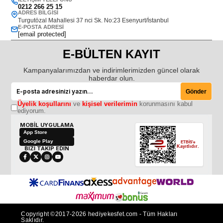
0212 266 25 15
ADRES BILGISI
Turgutözal Mahallesi 37 nci Sk. No:23 Esenyurt/İstanbul
E-POSTA ADRESI
[email protected]
E-BÜLTEN KAYIT
Kampanyalarımızdan ve indirimlerimizden güncel olarak
haberdar olun.
Gönder
Üyelik koşullarını
ve
kişisel verilerimin
korunmasını kabul
ediyorum.
MOBİL UYGULAMA
App Store
Google Play
ETBİS'e
Kayıtlıdır.
BİZİ TAKİP EDİN
Copyright ©2017-2026 hediyekesfet.com - Tüm Hakları
Saklıdır.