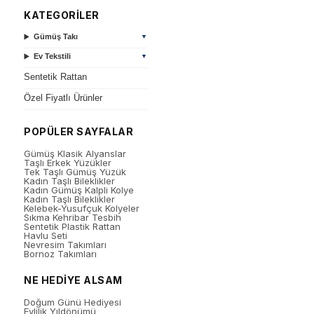
KATEGORİLER
Gümüş Takı
▼
Ev Tekstili
▼
Sentetik Rattan
Özel Fiyatlı Ürünler
POPÜLER SAYFALAR
Gümüş Klasik Alyanslar
Taşlı Erkek Yüzükler
Tek Taşlı Gümüş Yüzük
Kadın Taşlı Bileklikler
Kadın Gümüş Kalpli Kolye
Kadın Taşlı Bileklikler
Kelebek-Yusufçuk Kolyeler
Sıkma Kehribar Tesbih
Sentetik Plastik Rattan
Havlu Seti
Nevresim Takımları
Bornoz Takımları
NE HEDİYE ALSAM
Doğum Günü Hediyesi
Evlilik Yıldönümü