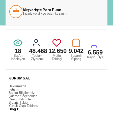
Alışverişte Para Puan
Sipariş verdikçe puan kazanın.
18
48.468
12.650
9.042
6.559
Şu An
Toplam
Mutlu
Başarılı
Kayıtlı Üye
İnceleyen
Ziyaretçi
Takipçi
Sipariş
KURUMSAL
Hakkımızda
İletişim
Banka Bilgilerimiz
Ödeme Seçenekleri
Öneri/Bildirimler
Sipariş Takibi
Yüzük Ölçü Tablosu
Blog
▼