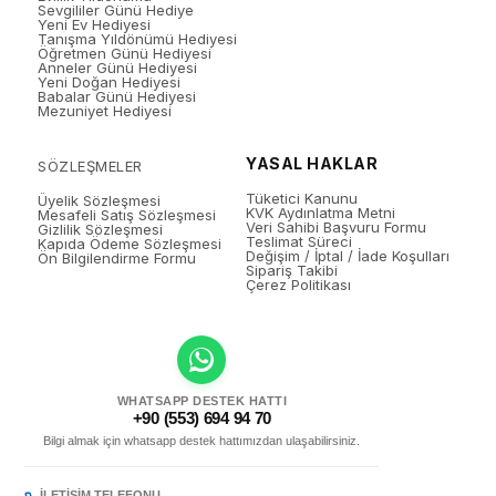
Sevgililer Günü Hediye
Yeni Ev Hediyesi
Tanışma Yıldönümü Hediyesi
Öğretmen Günü Hediyesi
Anneler Günü Hediyesi
Yeni Doğan Hediyesi
Babalar Günü Hediyesi
Mezuniyet Hediyesi
YASAL HAKLAR
SÖZLEŞMELER
Tüketici Kanunu
Üyelik Sözleşmesi
KVK Aydınlatma Metni
Mesafeli Satış Sözleşmesi
Veri Sahibi Başvuru Formu
Gizlilik Sözleşmesi
Teslimat Süreci
Kapıda Ödeme Sözleşmesi
Değişim / İptal / İade Koşulları
Ön Bilgilendirme Formu
Sipariş Takibi
Çerez Politikası
WHATSAPP DESTEK HATTI
+90 (553) 694 94 70
Bilgi almak için whatsapp destek hattımızdan ulaşabilirsiniz.
İLETIŞIM TELEFONU