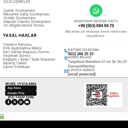
SÖZLEŞMELER
Üyelik Sözleşmesi
Mesafeli Satış Sözleşmesi
Gizlilik Sözleşmesi
Kapıda Ödeme Sözleşmesi
WHATSAPP DESTEK HATTI
Ön Bilgilendirme Formu
+90 (553) 694 94 70
Bilgi almak için whatsapp destek hattımızdan
YASAL HAKLAR
ulaşabilirsiniz.
Tüketici Kanunu
KVK Aydınlatma Metni
İLETIŞIM TELEFONU
Veri Sahibi Başvuru Formu
0212 266 25 15
Teslimat Süreci
ADRES BILGISI
Değişim / İptal / İade Koşulları
Turgutözal Mahallesi 37 nci Sk. No:23
Sipariş Takibi
Çerez Politikası
Esenyurt/İstanbul
E-POSTA ADRESI
[email protected]
MOBİL UYGULAMA
App Store
Google Play
ETBİS'e
Kayıtlıdır.
BİZİ TAKİP EDİN