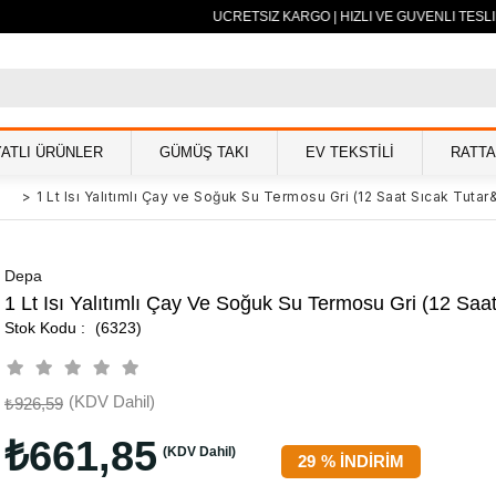
500 TL VE ÜZERİ ÜCRETSİZ KARGO | HIZLI VE GÜVENLİ TESLİ
YATLI ÜRÜNLER
GÜMÜŞ TAKI
EV TEKSTİLİ
RATT
s
>
1 Lt Isı Yalıtımlı Çay ve Soğuk Su Termosu Gri (12 Saat Sıcak Tutar&
Depa
1 Lt Isı Yalıtımlı Çay Ve Soğuk Su Termosu Gri (12 Saa
(6323)
(KDV Dahil)
₺926,59
₺661,85
(KDV Dahil)
29
%
İNDIRIM