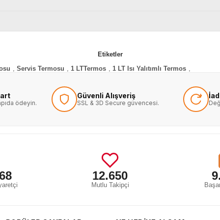
Etiketler
mosu
,
Servis Termosu
,
1 LTTermos
,
1 LT Isı Yalıtımlı Termos
,
art
Güvenli Alışveriş
İa
kapıda ödeyin.
SSL & 3D Secure güvencesi.
Değ
68
12.650
9
aretçi
Mutlu Takipçi
Başar