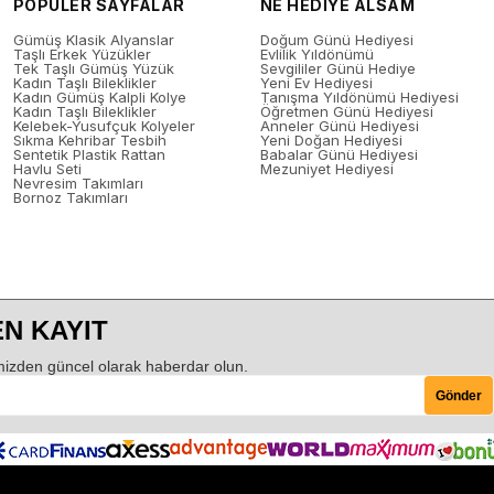
POPÜLER SAYFALAR
NE HEDİYE ALSAM
Gümüş Klasik Alyanslar
Doğum Günü Hediyesi
Taşlı Erkek Yüzükler
Evlilik Yıldönümü
Tek Taşlı Gümüş Yüzük
Sevgililer Günü Hediye
Kadın Taşlı Bileklikler
Yeni Ev Hediyesi
Kadın Gümüş Kalpli Kolye
Tanışma Yıldönümü Hediyesi
Kadın Taşlı Bileklikler
Öğretmen Günü Hediyesi
Kelebek-Yusufçuk Kolyeler
Anneler Günü Hediyesi
Sıkma Kehribar Tesbih
Yeni Doğan Hediyesi
Sentetik Plastik Rattan
Babalar Günü Hediyesi
Havlu Seti
Mezuniyet Hediyesi
Nevresim Takımları
Bornoz Takımları
N KAYIT
izden güncel olarak haberdar olun.
Gönder