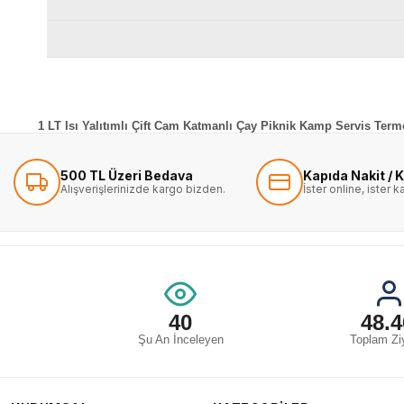
1 LT Isı Yalıtımlı Çift Cam Katmanlı Çay Piknik Kamp Servis Ter
500 TL Üzeri Bedava
Kapıda Nakit / K
Alışverişlerinizde kargo bizden.
İster online, ister 
40
48.4
Şu An İnceleyen
Toplam Ziy