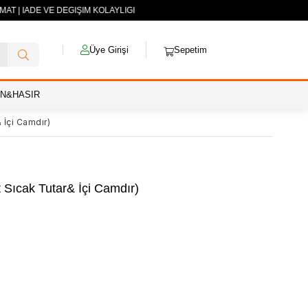
MAT | İADE VE DEĞİŞİM KOLAYLIĞI
Üye Girişi
Sepetim
AN&HASIR
 İçi Camdır)
t Sıcak Tutar& İçi Camdır)