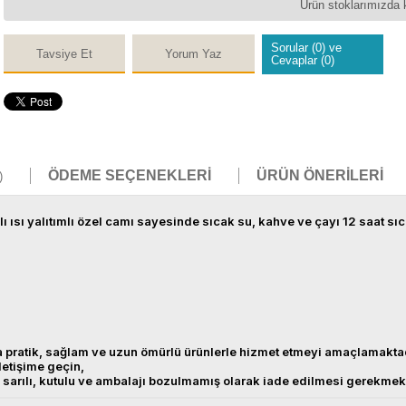
Ürün stoklarımızda 
Sorular (0) ve
Tavsiye Et
Yorum Yaz
Cevaplar (0)
ÖDEME SEÇENEKLERI
ÜRÜN ÖNERILERI
)
nlı ısı yalıtımlı özel camı sayesinde sıcak su, kahve ve çayı 12 saat s
sına pratik, sağlam ve uzun ömürlü ürünlerle hizmet etmeyi amaçlamakta
iletişime geçin,
ata sarılı, kutulu ve ambalajı bozulmamış olarak iade edilmesi gerekme