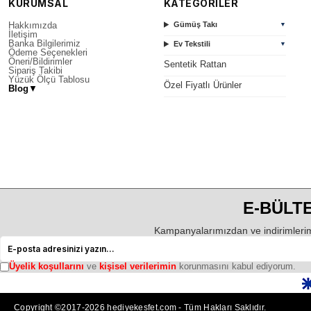
KURUMSAL
KATEGORİLER
Hakkımızda
Gümüş Takı
▼
İletişim
Banka Bilgilerimiz
Ev Tekstili
▼
Ödeme Seçenekleri
Öneri/Bildirimler
Sentetik Rattan
Sipariş Takibi
Yüzük Ölçü Tablosu
Özel Fiyatlı Ürünler
Blog
▼
E-BÜLTE
Kampanyalarımızdan ve indirimlerim
Üyelik koşullarını
ve
kişisel verilerimin
korunmasını kabul ediyorum.
Copyright ©2017-2026 hediyekesfet.com - Tüm Hakları Saklıdır.