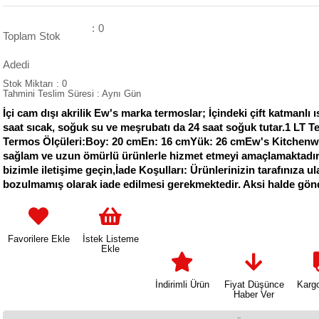
:
0
Toplam Stok
Adedi
Stok Miktarı
:
0
Tahmini Teslim Süresi
:
Aynı Gün
İçi cam dışı akrilik Ew's marka termoslar; İçindeki çift katmanlı 
saat sıcak, soğuk su ve meşrubatı da 24 saat soğuk tutar.1 LT
Termos Ölçüleri:Boy: 20 cmEn: 16 cmYük: 26 cmEw's Kitchenware, ü
sağlam ve uzun ömürlü ürünlerle hizmet etmeyi amaçlamaktadır. Sa
bizimle iletişime geçin,İade Koşulları: Ürünlerinizin tarafınıza ul
bozulmamış olarak iade edilmesi gerekmektedir. Aksi halde gönd
Favorilere Ekle
İstek Listeme
Ekle
İndirimli Ürün
Fiyat Düşünce
Karg
Haber Ver