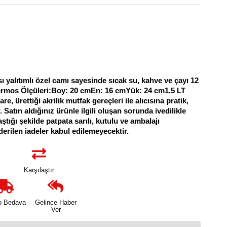
ısı yalıtımlı özel camı sayesinde sıcak su, kahve ve çayı 12
 Termos Ölçüleri:Boy: 20 cmEn: 16 cmYük: 24 cm1,5 LT
rettiği akrilik mutfak gereçleri ile alıcısına pratik,
tın aldığınız ürünle ilgili oluşan sorunda ivedilikle
aştığı şekilde patpata sarılı, kutulu ve ambalajı
erilen iadeler kabul edilemeyecektir.
Karşılaştır
o Bedava
Gelince Haber
Ver