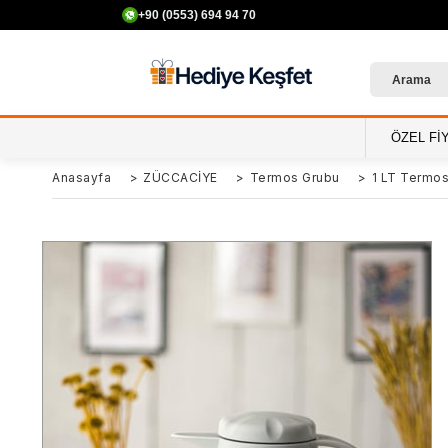
+90 (0553) 694 94 70
ÖZEL Fİ
Anasayfa
>
ZÜCCACİYE
>
Termos Grubu
>
1 LT Termo