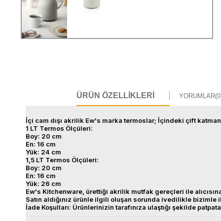
ÜRÜN ÖZELLIKLERI
YORUMLAR
(0
İçi cam dışı akrilik Ew's marka termoslar; İçindeki çift katma
1 LT Termos Ölçüleri:
Boy: 20 cm
En: 16 cm
Yük: 24 cm
1,5 LT Termos Ölçüleri:
Boy: 20 cm
En: 16 cm
Yük: 26 cm
Ew's Kitchenware, ürettiği akrilik mutfak gereçleri ile alıcı
Satın aldığınız ürünle ilgili oluşan sorunda ivedilikle bizimle 
İade Koşulları: Ürünlerinizin tarafınıza ulaştığı şekilde patp