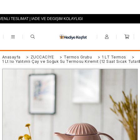
ENLİ TESLİMAT | İADE VE DEĞİŞİM KOLAYLIĞI
+90 (0553) 694 94 70
Anasayfa
>
ZÜCCACİYE
>
Termos Grubu
>
1 LT Termos
>
1 Lt Isı Yalıtımlı Çay ve Soğuk Su Termosu Kiremit (12 Saat Sıcak Tutar