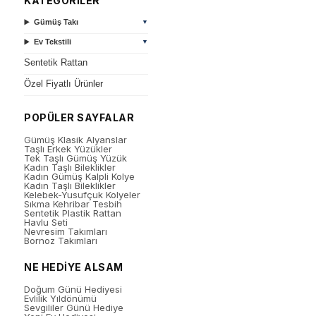
KATEGORİLER
Gümüş Takı
▼
Ev Tekstili
▼
Sentetik Rattan
Özel Fiyatlı Ürünler
POPÜLER SAYFALAR
Gümüş Klasik Alyanslar
Taşlı Erkek Yüzükler
Tek Taşlı Gümüş Yüzük
Kadın Taşlı Bileklikler
Kadın Gümüş Kalpli Kolye
Kadın Taşlı Bileklikler
Kelebek-Yusufçuk Kolyeler
Sıkma Kehribar Tesbih
Sentetik Plastik Rattan
Havlu Seti
Nevresim Takımları
Bornoz Takımları
NE HEDİYE ALSAM
Doğum Günü Hediyesi
Evlilik Yıldönümü
Sevgililer Günü Hediye