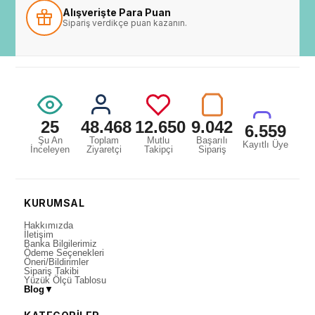
Alışverişte Para Puan
Sipariş verdikçe puan kazanın.
25
48.468
12.650
9.042
6.559
Şu An
Toplam
Mutlu
Başarılı
Kayıtlı Üye
İnceleyen
Ziyaretçi
Takipçi
Sipariş
KURUMSAL
Hakkımızda
İletişim
Banka Bilgilerimiz
Ödeme Seçenekleri
Öneri/Bildirimler
Sipariş Takibi
Yüzük Ölçü Tablosu
Blog
▼