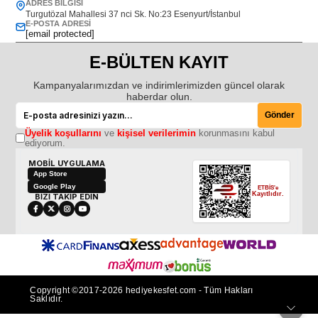
ADRES BILGISI
Turgutözal Mahallesi 37 nci Sk. No:23 Esenyurt/İstanbul
E-POSTA ADRESI
[email protected]
E-BÜLTEN KAYIT
Kampanyalarımızdan ve indirimlerimizden güncel olarak
haberdar olun.
Gönder
Üyelik koşullarını
ve
kişisel verilerimin
korunmasını kabul
ediyorum.
MOBİL UYGULAMA
App Store
Google Play
ETBİS'e
Kayıtlıdır.
BİZİ TAKİP EDİN
Copyright ©2017-2026 hediyekesfet.com - Tüm Hakları
Saklıdır.