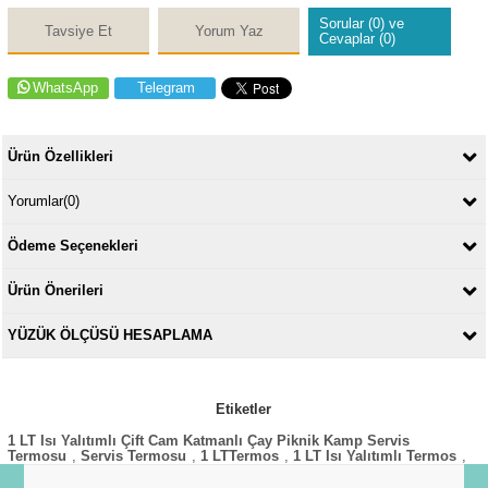
Sorular (0) ve
Tavsiye Et
Yorum Yaz
Cevaplar (0)
WhatsApp
Telegram
Ürün Özellikleri
Yorumlar
(0)
Ödeme Seçenekleri
Ürün Önerileri
YÜZÜK ÖLÇÜSÜ HESAPLAMA
Etiketler
1 LT Isı Yalıtımlı Çift Cam Katmanlı Çay Piknik Kamp Servis
Termosu
,
Servis Termosu
,
1 LTTermos
,
1 LT Isı Yalıtımlı Termos
,