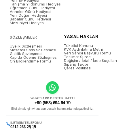
Yeni Ev Hediyesi
Tanışma Yıldönümü Hediyesi
Öğretmen Günü Hediyesi
Anneler Günü Hediyesi
Yeni Doğan Hediyesi
Babalar Günü Hediyesi
Mezuniyet Hediyesi
YASAL HAKLAR
SÖZLEŞMELER
Tüketici Kanunu
Üyelik Sözleşmesi
KVK Aydınlatma Metni
Mesafeli Satış Sözleşmesi
Veri Sahibi Başvuru Formu
Gizlilik Sözleşmesi
Teslimat Süreci
Kapıda Ödeme Sözleşmesi
Değişim / İptal / İade Koşulları
Ön Bilgilendirme Formu
Sipariş Takibi
Çerez Politikası
WHATSAPP DESTEK HATTI
+90 (553) 694 94 70
Bilgi almak için whatsapp destek hattımızdan ulaşabilirsiniz.
İLETIŞIM TELEFONU
0212 266 25 15