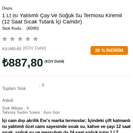
Depa
1 Lt Isı Yalıtımlı Çay Ve Soğuk Su Termosu Kiremit
(12 Saat Sıcak Tutar& İçi Camdır)
(6090)
(KDV Dahil)
₺1.242,92
29
%
İNDIRIM
₺887,80
(KDV Dahil)
:
0
Toplam Stok
Adedi
Stok Miktarı
:
0
Tahmini Teslim Süresi
:
Aynı Gün
İçi cam dışı akrilik Ew's marka termoslar; İçindeki çift katmanlı
ısı yalıtımlı özel camı sayesinde sıcak su, kahve ve çayı 12 saat
sıcak, soğuk su ve meşrubatı da 24 saat soğuk tutar.1 LT