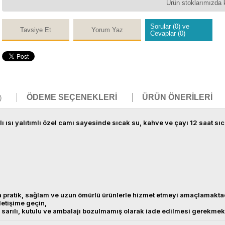
Ürün stoklarımızda 
Sorular (0) ve
Tavsiye Et
Yorum Yaz
Cevaplar (0)
ÖDEME SEÇENEKLERI
ÜRÜN ÖNERILERI
)
nlı ısı yalıtımlı özel camı sayesinde sıcak su, kahve ve çayı 12 saat s
sına pratik, sağlam ve uzun ömürlü ürünlerle hizmet etmeyi amaçlamakta
iletişime geçin,
ata sarılı, kutulu ve ambalajı bozulmamış olarak iade edilmesi gerekme