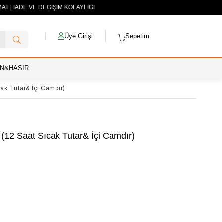
AT | İADE VE DEĞİŞİM KOLAYLIĞI
Üye Girişi
Sepetim
AN&HASIR
ak Tutar& İçi Camdır)
 (12 Saat Sıcak Tutar& İçi Camdır)