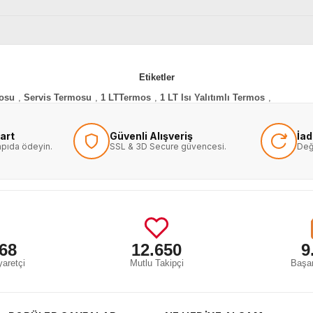
Etiketler
mosu
,
Servis Termosu
,
1 LTTermos
,
1 LT Isı Yalıtımlı Termos
,
art
Güvenli Alışveriş
İa
kapıda ödeyin.
SSL & 3D Secure güvencesi.
Değ
68
12.650
9
aretçi
Mutlu Takipçi
Başar