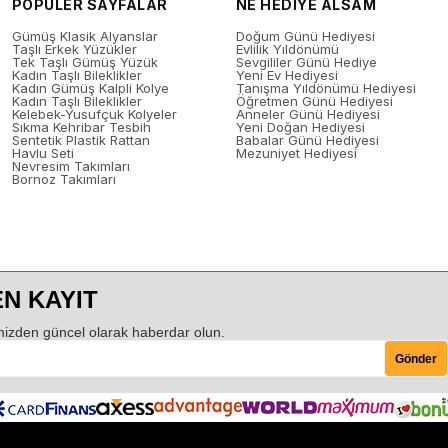
POPÜLER SAYFALAR
NE HEDİYE ALSAM
Gümüş Klasik Alyanslar
Doğum Günü Hediyesi
Taşlı Erkek Yüzükler
Evlilik Yıldönümü
Tek Taşlı Gümüş Yüzük
Sevgililer Günü Hediye
Kadın Taşlı Bileklikler
Yeni Ev Hediyesi
Kadın Gümüş Kalpli Kolye
Tanışma Yıldönümü Hediyesi
Kadın Taşlı Bileklikler
Öğretmen Günü Hediyesi
Kelebek-Yusufçuk Kolyeler
Anneler Günü Hediyesi
Sıkma Kehribar Tesbih
Yeni Doğan Hediyesi
Sentetik Plastik Rattan
Babalar Günü Hediyesi
Havlu Seti
Mezuniyet Hediyesi
Nevresim Takımları
Bornoz Takımları
N KAYIT
izden güncel olarak haberdar olun.
Gönder