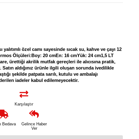
ısı yalıtımlı özel camı sayesinde sıcak su, kahve ve çayı 12
 Termos Ölçüleri:Boy: 20 cmEn: 16 cmYük: 24 cm1,5 LT
rettiği akrilik mutfak gereçleri ile alıcısına pratik,
tın aldığınız ürünle ilgili oluşan sorunda ivedilikle
aştığı şekilde patpata sarılı, kutulu ve ambalajı
erilen iadeler kabul edilemeyecektir.
Karşılaştır
o Bedava
Gelince Haber
Ver