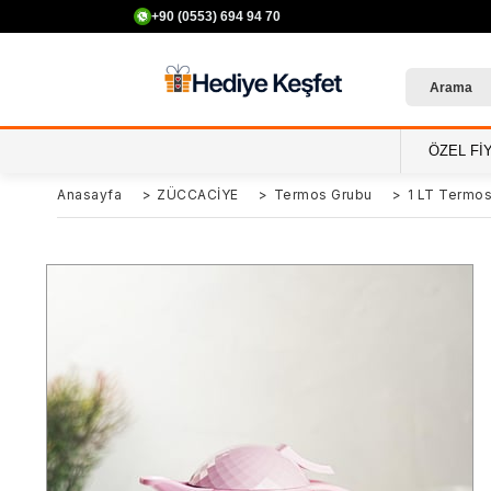
+90 (0553) 694 94 70
ÖZEL Fİ
Anasayfa
>
ZÜCCACİYE
>
Termos Grubu
>
1 LT Termo