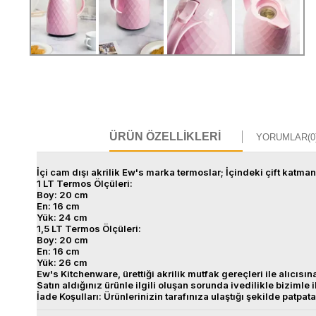
ÜRÜN ÖZELLIKLERI
YORUMLAR
(0
İçi cam dışı akrilik Ew's marka termoslar; İçindeki çift katma
1 LT Termos Ölçüleri:
Boy: 20 cm
En: 16 cm
Yük: 24 cm
1,5 LT Termos Ölçüleri:
Boy: 20 cm
En: 16 cm
Yük: 26 cm
Ew's Kitchenware, ürettiği akrilik mutfak gereçleri ile alıcı
Satın aldığınız ürünle ilgili oluşan sorunda ivedilikle bizimle 
İade Koşulları: Ürünlerinizin tarafınıza ulaştığı şekilde patp