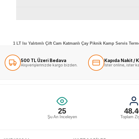
1 LT Isı Yalıtımlı Çift Cam Katmanlı Çay Piknik Kamp Servis Ter
500 TL Üzeri Bedava
Kapıda Nakit / K
Alışverişlerinizde kargo bizden.
İster online, ister 
25
48.4
Şu An İnceleyen
Toplam Ziy