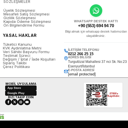
SÖZLEŞMELER
Üyelik Sözleşmesi
Mesafeli Satış Sözleşmesi
Gizlilik Sözleşmesi
Kapıda Ödeme Sözleşmesi
WHATSAPP DESTEK HATTI
Ön Bilgilendirme Formu
+90 (553) 694 94 70
Bilgi almak için whatsapp destek hattımızdan
YASAL HAKLAR
ulaşabilirsiniz.
Tüketici Kanunu
KVK Aydınlatma Metni
İLETIŞIM TELEFONU
Veri Sahibi Başvuru Formu
0212 266 25 15
Teslimat Süreci
ADRES BILGISI
Değişim / İptal / İade Koşulları
Turgutözal Mahallesi 37 nci Sk. No:23
Sipariş Takibi
Çerez Politikası
Esenyurt/İstanbul
E-POSTA ADRESI
[email protected]
MOBİL UYGULAMA
App Store
Google Play
ETBİS'e
Kayıtlıdır.
BİZİ TAKİP EDİN