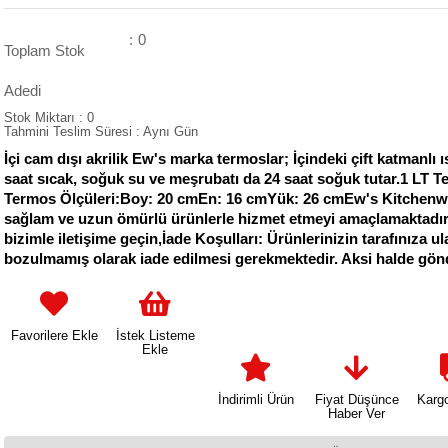
:
0
Toplam Stok
Adedi
Stok Miktarı
:
0
Tahmini Teslim Süresi
:
Aynı Gün
İçi cam dışı akrilik Ew's marka termoslar; İçindeki çift katmanlı 
saat sıcak, soğuk su ve meşrubatı da 24 saat soğuk tutar.1 LT
Termos Ölçüleri:Boy: 20 cmEn: 16 cmYük: 26 cmEw's Kitchenware, ü
sağlam ve uzun ömürlü ürünlerle hizmet etmeyi amaçlamaktadır. Sa
bizimle iletişime geçin,İade Koşulları: Ürünlerinizin tarafınıza ul
bozulmamış olarak iade edilmesi gerekmektedir. Aksi halde gönd
Favorilere Ekle
İstek Listeme
Ekle
İndirimli Ürün
Fiyat Düşünce
Karg
Haber Ver