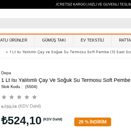
500 TL VE ÜZERİ ÜCRETSİZ KARGO | HIZLI VE GÜVENLİ TESLİM
YATLI ÜRÜNLER
GÜMÜŞ TAKI
EV TEKSTİLİ
RATT
s
>
1 Lt Isı Yalıtımlı Çay ve Soğuk Su Termosu Soft Pembe (12 Saat Sıc
Depa
1 Lt Isı Yalıtımlı Çay Ve Soğuk Su Termosu Soft Pembe
(5504)
(KDV Dahil)
₺733,74
₺524,10
(KDV Dahil)
29
%
İNDIRIM