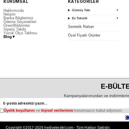
KURUMSAL
KATEGORİLER
Hakkımızda
Gümüş Takı
▼
İletişim
Banka Bilgilerimiz
Ev Tekstili
▼
Ödeme Seçenekleri
Öneri/Bildirimler
Sentetik Rattan
Sipariş Takibi
Yüzük Ölçü Tablosu
Özel Fiyatlı Ürünler
Blog
▼
E-BÜLTE
Kampanyalarımızdan ve indirimlerim
Üyelik koşullarını
ve
kişisel verilerimin
korunmasını kabul ediyorum.
Copyright ©2017-2026 hediyekesfet.com - Tüm Hakları Saklıdır.