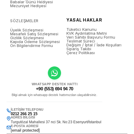
Babalar Günü Hediyesi
Mezuniyet Hediyesi
YASAL HAKLAR
SÖZLEŞMELER
Tüketici Kanunu
Üyelik Sözleşmesi
KVK Aydınlatma Metni
Mesafeli Satış Sözleşmesi
Veri Sahibi Başvuru Formu
Gizlilik Sözleşmesi
Teslimat Süreci
Kapıda Ödeme Sözleşmesi
Değişim / İptal / İade Koşulları
Ön Bilgilendirme Formu
Sipariş Takibi
Çerez Politikası
WHATSAPP DESTEK HATTI
+90 (553) 694 94 70
Bilgi almak için whatsapp destek hattımızdan ulaşabilirsiniz.
İLETIŞIM TELEFONU
0212 266 25 15
ADRES BILGISI
Turgutözal Mahallesi 37 nci Sk. No:23 Esenyurt/İstanbul
E-POSTA ADRESI
[email protected]