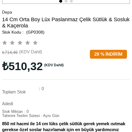
Depa
14 Cm Orta Boy Lüx Paslanmaz Çelik Sütlük & Sosluk
& Kaçerola
(GP0308)
(KDV Dahil)
₺714,46
29
%
İNDIRIM
₺510,32
(KDV Dahil)
:
0
Toplam Stok
Adedi
Stok Miktarı
:
0
Tahmini Teslim Süresi
:
Aynı Gün
850 ml hacmi ile 14 cm lüks çelik sütlük gerek yemek ısıtmak
gerekse özel soslar hazırlamak için en büyük yardımcınız