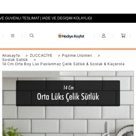
VE GÜVENLİ TESLİMAT | İADE VE DEĞİŞİM KOLAYLIĞI
+90 (0553) 694 94 70
Anasayfa
>
ZÜCCACİYE
>
Pişirme Ürünleri
>
Sosluk Sütlük
>
14 Cm Orta Boy Lüx Paslanmaz Çelik Sütlük & Sosluk & Kaçerola