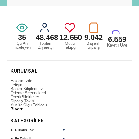
35
48.468
12.650
9.042
6.559
Şu An
Toplam
Mutlu
Başarılı
Kayıtlı Üye
İnceleyen
Ziyaretçi
Takipçi
Sipariş
KURUMSAL
Hakkımızda
İletişim
Banka Bilgilerimiz
Ödeme Seçenekleri
Öneri/Bildirimler
Sipariş Takibi
Yüzük Ölçü Tablosu
Blog
▼
KATEGORİLER
Gümüş Takı
▼
Ev Tekstili
▼