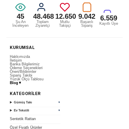
45
48.468
12.650
9.042
6.559
Şu An
Toplam
Mutlu
Başarılı
Kayıtlı Üye
İnceleyen
Ziyaretçi
Takipçi
Sipariş
KURUMSAL
Hakkımızda
İletişim
Banka Bilgilerimiz
Ödeme Seçenekleri
Öneri/Bildirimler
Sipariş Takibi
Yüzük Ölçü Tablosu
Blog
▼
KATEGORİLER
Gümüş Takı
▼
Ev Tekstili
▼
Sentetik Rattan
Özel Fiyatlı Ürünler