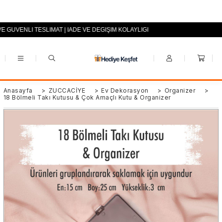
VE GÜVENLİ TESLİMAT | İADE VE DEĞİŞİM KOLAYLIĞI
+90 (0553) 694 94 70
Anasayfa
>
ZÜCCACİYE
>
Ev Dekorasyon
>
Organizer
>
18 Bölmeli Takı Kutusu & Çok Amaçlı Kutu & Organizer