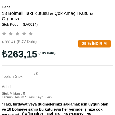
Depa
18 Bölmeli Takı Kutusu & Çok Amaçlı Kutu &
Organizer
(LV0014)
(KDV Dahil)
₺368,41
29
%
İNDIRIM
₺263,15
(KDV Dahil)
:
0
Toplam Stok
Adedi
Stok Miktarı
:
0
Tahmini Teslim Süresi
:
Aynı Gün
"Takı, hırdavat veya düğmelerinizi saklamak için uygun olan
ve 18 bölmeye sahip bu kutu evin her yerinde işinize çok
yarayacak. ÜRÜN BİLGİLERİ EN : 15 CMBOY : 25