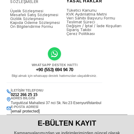
YASAL HAKLAR
SÖZLEŞMELER
Tüketici Kanunu
Üyelik Sözleşmesi
KVK Aydınlatma Metni
Mesafeli Satış Sözleşmesi
Veri Sahibi Başvuru Formu
Gizlilik Sözleşmesi
Teslimat Süreci
Kapıda Ödeme Sözleşmesi
Değişim / İptal / İade Koşulları
Ön Bilgilendirme Formu
Sipariş Takibi
Çerez Politikası
WHATSAPP DESTEK HATTI
+90 (553) 694 94 70
Bilgi almak için whatsapp destek hattımızdan ulaşabilirsiniz.
İLETIŞIM TELEFONU
0212 266 25 15
ADRES BILGISI
Turgutözal Mahallesi 37 nci Sk. No:23 Esenyurt/İstanbul
E-POSTA ADRESI
[email protected]
E-BÜLTEN KAYIT
Kampanyalarımızdan ve indirimlerimizden güncel olarak