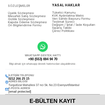
YASAL HAKLAR
SÖZLEŞMELER
Tüketici Kanunu
Üyelik Sözleşmesi
KVK Aydınlatma Metni
Mesafeli Satış Sözleşmesi
Veri Sahibi Başvuru Formu
Gizlilik Sözleşmesi
Teslimat Süreci
Kapıda Ödeme Sözleşmesi
Değişim / İptal / İade Koşulları
Ön Bilgilendirme Formu
Sipariş Takibi
Çerez Politikası
WHATSAPP DESTEK HATTI
+90 (553) 694 94 70
Bilgi almak için whatsapp destek hattımızdan ulaşabilirsiniz.
İLETIŞIM TELEFONU
0212 266 25 15
ADRES BILGISI
Turgutözal Mahallesi 37 nci Sk. No:23 Esenyurt/İstanbul
E-POSTA ADRESI
[email protected]
E-BÜLTEN KAYIT