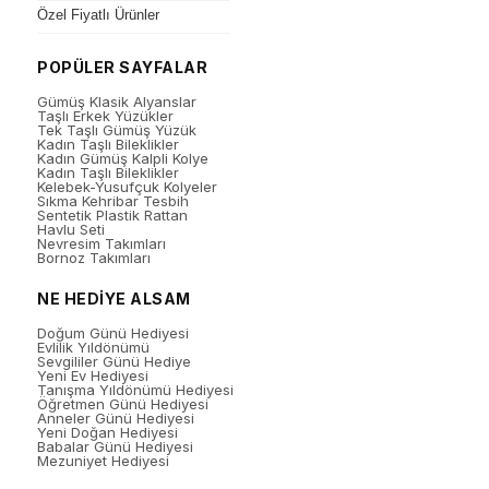
Özel Fiyatlı Ürünler
POPÜLER SAYFALAR
Gümüş Klasik Alyanslar
Taşlı Erkek Yüzükler
Tek Taşlı Gümüş Yüzük
Kadın Taşlı Bileklikler
Kadın Gümüş Kalpli Kolye
Kadın Taşlı Bileklikler
Kelebek-Yusufçuk Kolyeler
Sıkma Kehribar Tesbih
Sentetik Plastik Rattan
Havlu Seti
Nevresim Takımları
Bornoz Takımları
NE HEDİYE ALSAM
Doğum Günü Hediyesi
Evlilik Yıldönümü
Sevgililer Günü Hediye
Yeni Ev Hediyesi
Tanışma Yıldönümü Hediyesi
Öğretmen Günü Hediyesi
Anneler Günü Hediyesi
Yeni Doğan Hediyesi
Babalar Günü Hediyesi
Mezuniyet Hediyesi