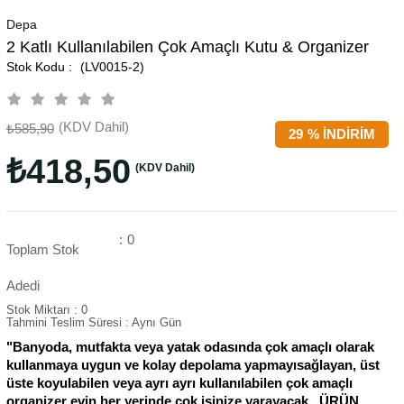
Depa
2 Katlı Kullanılabilen Çok Amaçlı Kutu & Organizer
(LV0015-2)
(KDV Dahil)
₺585,90
29
%
İNDIRIM
₺418,50
(KDV Dahil)
:
0
Toplam Stok
Adedi
Stok Miktarı
:
0
Tahmini Teslim Süresi
:
Aynı Gün
"Banyoda, mutfakta veya yatak odasında çok amaçlı olarak
kullanmaya uygun ve kolay depolama yapmayısağlayan, üst
üste koyulabilen veya ayrı ayrı kullanılabilen çok amaçlı
organizer evin her yerinde çok işinize yarayacak. ÜRÜN