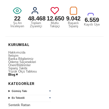
22
48.468
12.650
9.042
6.559
Şu An
Toplam
Mutlu
Başarılı
Kayıtlı Üye
İnceleyen
Ziyaretçi
Takipçi
Sipariş
KURUMSAL
Hakkımızda
İletişim
Banka Bilgilerimiz
Ödeme Seçenekleri
Öneri/Bildirimler
Sipariş Takibi
Yüzük Ölçü Tablosu
Blog
▼
KATEGORİLER
Gümüş Takı
▼
Ev Tekstili
▼
Sentetik Rattan