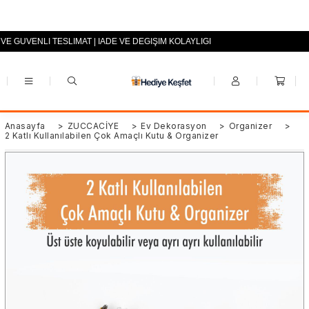
 VE GÜVENLİ TESLİMAT | İADE VE DEĞİŞİM KOLAYLIĞI
+90 (0553) 694 94 70
Anasayfa
>
ZÜCCACİYE
>
Ev Dekorasyon
>
Organizer
>
2 Katlı Kullanılabilen Çok Amaçlı Kutu & Organizer