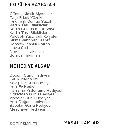
POPÜLER SAYFALAR
Gümüş Klasik Alyanslar
Taşlı Erkek Yüzükler
Tek Taşlı Gümüş Yüzük
Kadın Taşlı Bileklikler
Kadın Gümüş Kalpli Kolye
Kadın Taşlı Bileklikler
Kelebek-Yusufçuk Kolyeler
Sıkma Kehribar Tesbih
Sentetik Plastik Rattan
Havlu Seti
Nevresim Takımları
Bornoz Takımları
NE HEDİYE ALSAM
Doğum Günü Hediyesi
Evlilik Yıldönümü
Sevgililer Günü Hediye
Yeni Ev Hediyesi
Tanışma Yıldönümü Hediyesi
Öğretmen Günü Hediyesi
Anneler Günü Hediyesi
Yeni Doğan Hediyesi
Babalar Günü Hediyesi
Mezuniyet Hediyesi
YASAL HAKLAR
SÖZLEŞMELER