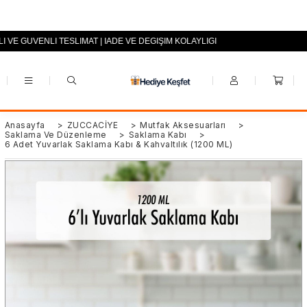
I VE GÜVENLİ TESLİMAT | İADE VE DEĞİŞİM KOLAYLIĞI
+90 (0553) 694 94 70
Anasayfa
>
ZÜCCACİYE
>
Mutfak Aksesuarları
>
Saklama Ve Düzenleme
>
Saklama Kabı
>
6 Adet Yuvarlak Saklama Kabı & Kahvaltılık (1200 ML)