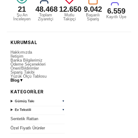
21
48.468
12.650
9.042
6.559
Şu An
Toplam
Mutlu
Başarılı
Kayıtlı Üye
İnceleyen
Ziyaretçi
Takipçi
Sipariş
KURUMSAL
Hakkımızda
İletişim
Banka Bilgilerimiz
Ödeme Seçenekleri
Öneri/Bildirimler
Sipariş Takibi
Yüzük Ölçü Tablosu
Blog
▼
KATEGORİLER
Gümüş Takı
▼
Ev Tekstili
▼
Sentetik Rattan
Özel Fiyatlı Ürünler