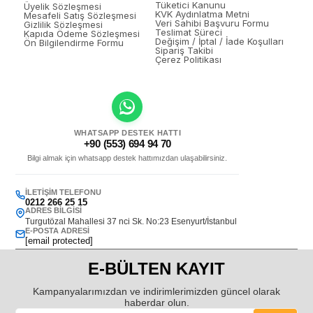
Tüketici Kanunu
Üyelik Sözleşmesi
KVK Aydınlatma Metni
Mesafeli Satış Sözleşmesi
Veri Sahibi Başvuru Formu
Gizlilik Sözleşmesi
Teslimat Süreci
Kapıda Ödeme Sözleşmesi
Değişim / İptal / İade Koşulları
Ön Bilgilendirme Formu
Sipariş Takibi
Çerez Politikası
WHATSAPP DESTEK HATTI
+90 (553) 694 94 70
Bilgi almak için whatsapp destek hattımızdan ulaşabilirsiniz.
İLETIŞIM TELEFONU
0212 266 25 15
ADRES BILGISI
Turgutözal Mahallesi 37 nci Sk. No:23 Esenyurt/İstanbul
E-POSTA ADRESI
[email protected]
E-BÜLTEN KAYIT
Kampanyalarımızdan ve indirimlerimizden güncel olarak
haberdar olun.