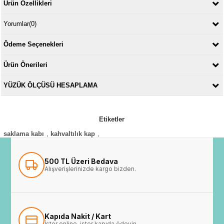
Ürün Özellikleri
Yorumlar
(0)
Ödeme Seçenekleri
Ürün Önerileri
YÜZÜK ÖLÇÜSÜ HESAPLAMA
Etiketler
saklama kabı
,
kahvaltılık kap
,
500 TL Üzeri Bedava
Alışverişlerinizde kargo bizden.
Kapıda Nakit / Kart
İster online, ister kapıda ödeyin.