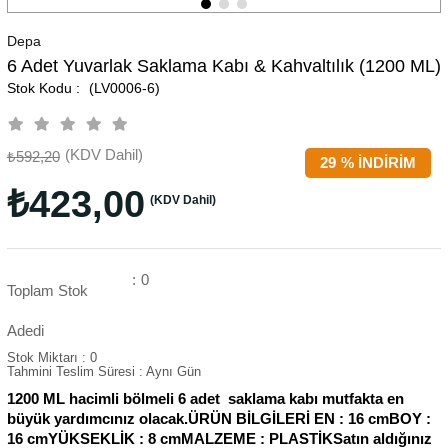
Depa
6 Adet Yuvarlak Saklama Kabı & Kahvaltılık (1200 ML)
(LV0006-6)
(KDV Dahil)
₺592,20
29
%
İNDIRIM
₺423,00
(KDV Dahil)
:
0
Toplam Stok
Adedi
Stok Miktarı
:
0
Tahmini Teslim Süresi
:
Aynı Gün
1200 ML hacimli bölmeli 6 adet saklama kabı mutfakta en
büyük yardımcınız olacak.ÜRÜN BİLGİLERİ EN : 16 cmBOY :
16 cmYÜKSEKLİK : 8 cmMALZEME : PLASTİKSatın aldığınız