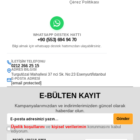
Çerez Politikası
WHATSAPP DESTEK HATTI
+90 (553) 694 94 70
Bilgi almak için whatsapp destek hattımızdan ulaşabilirsiniz.
İLETIŞIM TELEFONU
0212 266 25 15
ADRES BILGISI
Turgutözal Mahallesi 37 nci Sk. No:23 Esenyurt/İstanbul
E-POSTA ADRESI
[email protected]
E-BÜLTEN KAYIT
Kampanyalarımızdan ve indirimlerimizden güncel olarak
haberdar olun.
Gönder
Üyelik koşullarını
ve
kişisel verilerimin
korunmasını kabul
ediyorum.
MOBİL UYGULAMA