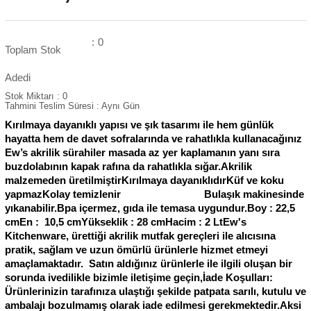
:
0
Toplam Stok
Adedi
Stok Miktarı
:
0
Tahmini Teslim Süresi
:
Aynı Gün
Kırılmaya dayanıklı yapısı ve şık tasarımı ile hem günlük
hayatta hem de davet sofralarında ve rahatlıkla kullanacağınız
Ew’s akrilik sürahiler masada az yer kaplamanın yanı sıra
buzdolabının kapak rafına da rahatlıkla sığar.Akrilik
malzemeden üretilmiştirKırılmaya dayanıklıdırKüf ve koku
yapmazKolay temizlenir Bulaşık makinesinde
yıkanabilir.Bpa içermez, gıda ile temasa uygundur.Boy : 22,5
cmEn : 10,5 cmYükseklik : 28 cmHacim : 2 LtEw's
Kitchenware, ürettiği akrilik mutfak gereçleri ile alıcısına
pratik, sağlam ve uzun ömürlü ürünlerle hizmet etmeyi
amaçlamaktadır. Satın aldığınız ürünlerle ile ilgili oluşan bir
sorunda ivedilikle bizimle iletişime geçin,İade Koşulları:
Ürünlerinizin tarafınıza ulaştığı şekilde patpata sarılı, kutulu ve
ambalajı bozulmamış olarak iade edilmesi gerekmektedir.Aksi