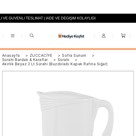
LI VE GÜVENLİ TESLİMAT | İADE VE DEĞİŞİM KOLAYLIĞI
+90 (0553) 694 94 70
Anasayfa
>
ZÜCCACİYE
>
Sofra Sunum
>
Sürahi Bardak & Karaflar
>
Sürahi
>
Akirlik Beyaz 2 Lt Sürahi (Buzdolabı Kapak Rafına Sığar)