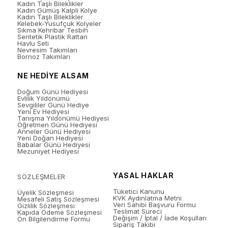
Kadın Taşlı Bileklikler
Kadın Gümüş Kalpli Kolye
Kadın Taşlı Bileklikler
Kelebek-Yusufçuk Kolyeler
Sıkma Kehribar Tesbih
Sentetik Plastik Rattan
Havlu Seti
Nevresim Takımları
Bornoz Takımları
NE HEDİYE ALSAM
Doğum Günü Hediyesi
Evlilik Yıldönümü
Sevgililer Günü Hediye
Yeni Ev Hediyesi
Tanışma Yıldönümü Hediyesi
Öğretmen Günü Hediyesi
Anneler Günü Hediyesi
Yeni Doğan Hediyesi
Babalar Günü Hediyesi
Mezuniyet Hediyesi
YASAL HAKLAR
SÖZLEŞMELER
Tüketici Kanunu
Üyelik Sözleşmesi
KVK Aydınlatma Metni
Mesafeli Satış Sözleşmesi
Veri Sahibi Başvuru Formu
Gizlilik Sözleşmesi
Teslimat Süreci
Kapıda Ödeme Sözleşmesi
Değişim / İptal / İade Koşulları
Ön Bilgilendirme Formu
Sipariş Takibi