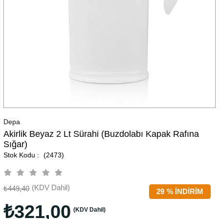
Depa
Akirlik Beyaz 2 Lt Sürahi (Buzdolabı Kapak Rafına
Sığar)
(2473)
(KDV Dahil)
₺449,40
29
%
İNDIRIM
₺321,00
(KDV Dahil)