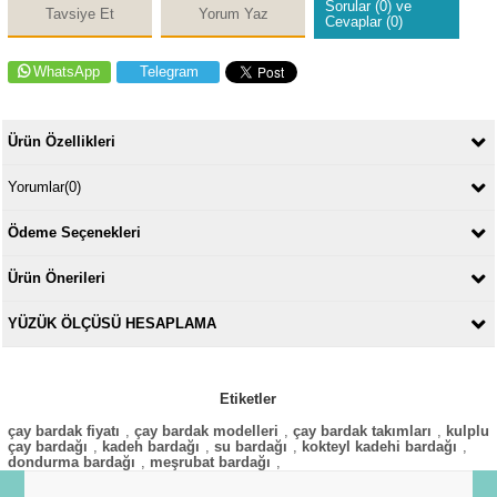
Sorular (0) ve
Tavsiye Et
Yorum Yaz
Cevaplar (0)
WhatsApp
Telegram
Ürün Özellikleri
Yorumlar
(0)
Ödeme Seçenekleri
Ürün Önerileri
YÜZÜK ÖLÇÜSÜ HESAPLAMA
Etiketler
çay bardak fiyatı
,
çay bardak modelleri
,
çay bardak takımları
,
kulplu
çay bardağı
,
kadeh bardağı
,
su bardağı
,
kokteyl kadehi bardağı
,
dondurma bardağı
,
meşrubat bardağı
,