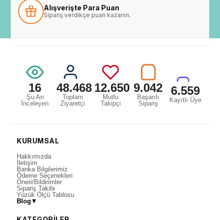
Alışverişte Para Puan
Sipariş verdikçe puan kazanın.
16
48.468
12.650
9.042
6.559
Şu An
Toplam
Mutlu
Başarılı
Kayıtlı Üye
İnceleyen
Ziyaretçi
Takipçi
Sipariş
KURUMSAL
Hakkımızda
İletişim
Banka Bilgilerimiz
Ödeme Seçenekleri
Öneri/Bildirimler
Sipariş Takibi
Yüzük Ölçü Tablosu
Blog
▼
KATEGORİLER