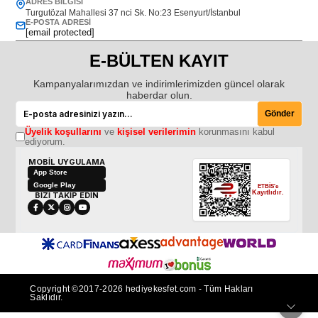
ADRES BILGISI
Turgutözal Mahallesi 37 nci Sk. No:23 Esenyurt/İstanbul
E-POSTA ADRESI
[email protected]
E-BÜLTEN KAYIT
Kampanyalarımızdan ve indirimlerimizden güncel olarak
haberdar olun.
Gönder
Üyelik koşullarını
ve
kişisel verilerimin
korunmasını kabul
ediyorum.
MOBİL UYGULAMA
App Store
Google Play
ETBİS'e
Kayıtlıdır.
BİZİ TAKİP EDİN
Copyright ©2017-2026 hediyekesfet.com - Tüm Hakları
Saklıdır.