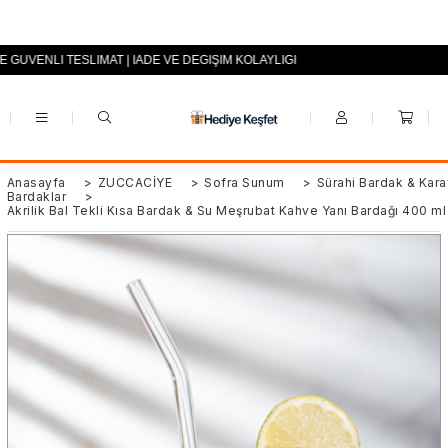
E GÜVENLİ TESLİMAT | İADE VE DEĞİŞİM KOLAYLIĞI
+90 (0553) 694 94 70
Anasayfa
>
ZÜCCACİYE
>
Sofra Sunum
>
Sürahi Bardak & Kara
Bardaklar
>
Akrilik Bal Tekli Kısa Bardak & Su Meşrubat Kahve Yanı Bardağı 400 ml 