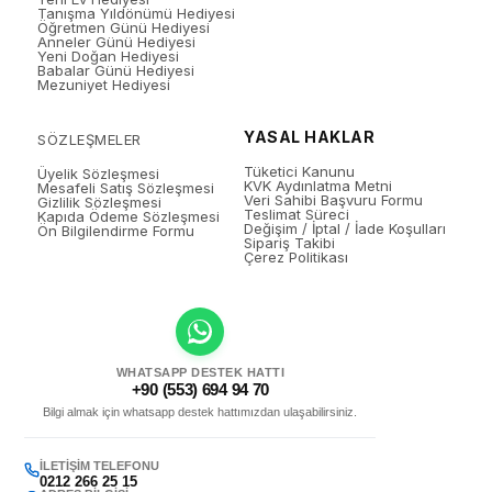
Tanışma Yıldönümü Hediyesi
Öğretmen Günü Hediyesi
Anneler Günü Hediyesi
Yeni Doğan Hediyesi
Babalar Günü Hediyesi
Mezuniyet Hediyesi
YASAL HAKLAR
SÖZLEŞMELER
Tüketici Kanunu
Üyelik Sözleşmesi
KVK Aydınlatma Metni
Mesafeli Satış Sözleşmesi
Veri Sahibi Başvuru Formu
Gizlilik Sözleşmesi
Teslimat Süreci
Kapıda Ödeme Sözleşmesi
Değişim / İptal / İade Koşulları
Ön Bilgilendirme Formu
Sipariş Takibi
Çerez Politikası
WHATSAPP DESTEK HATTI
+90 (553) 694 94 70
Bilgi almak için whatsapp destek hattımızdan ulaşabilirsiniz.
İLETIŞIM TELEFONU
0212 266 25 15