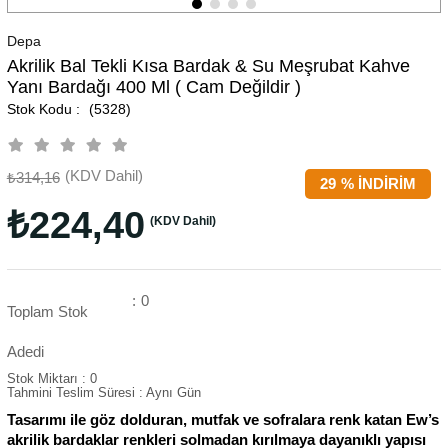
Depa
Akrilik Bal Tekli Kısa Bardak & Su Meşrubat Kahve
Yanı Bardağı 400 Ml ( Cam Değildir )
(5328)
(KDV Dahil)
₺314,16
29
%
İNDIRIM
₺224,40
(KDV Dahil)
:
0
Toplam Stok
Adedi
Stok Miktarı
:
0
Tahmini Teslim Süresi
:
Aynı Gün
Tasarımı ile göz dolduran, mutfak ve sofralara renk katan Ew’s
akrilik bardaklar renkleri solmadan kırılmaya dayanıklı yapısı