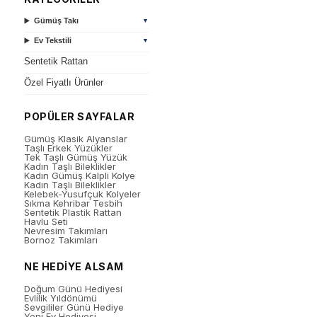
Gümüş Takı
▼
Ev Tekstili
▼
Sentetik Rattan
Özel Fiyatlı Ürünler
POPÜLER SAYFALAR
Gümüş Klasik Alyanslar
Taşlı Erkek Yüzükler
Tek Taşlı Gümüş Yüzük
Kadın Taşlı Bileklikler
Kadın Gümüş Kalpli Kolye
Kadın Taşlı Bileklikler
Kelebek-Yusufçuk Kolyeler
Sıkma Kehribar Tesbih
Sentetik Plastik Rattan
Havlu Seti
Nevresim Takımları
Bornoz Takımları
NE HEDİYE ALSAM
Doğum Günü Hediyesi
Evlilik Yıldönümü
Sevgililer Günü Hediye
Yeni Ev Hediyesi