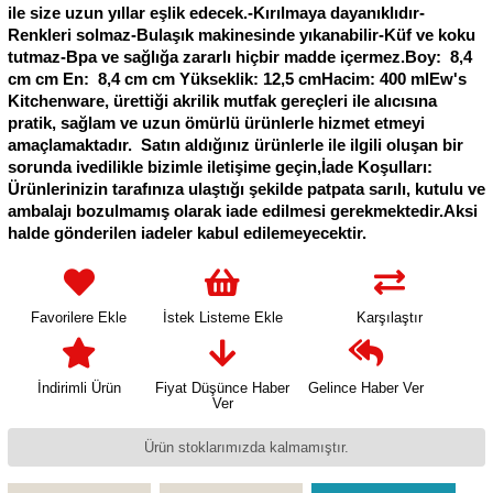
ile size uzun yıllar eşlik edecek.-Kırılmaya dayanıklıdır-
Renkleri solmaz-Bulaşık makinesinde yıkanabilir-Küf ve koku
tutmaz-Bpa ve sağlığa zararlı hiçbir madde içermez.Boy: 8,4
cm cm En: 8,4 cm cm Yükseklik: 12,5 cmHacim: 400 mlEw's
Kitchenware, ürettiği akrilik mutfak gereçleri ile alıcısına
pratik, sağlam ve uzun ömürlü ürünlerle hizmet etmeyi
amaçlamaktadır. Satın aldığınız ürünlerle ile ilgili oluşan bir
sorunda ivedilikle bizimle iletişime geçin,İade Koşulları:
Ürünlerinizin tarafınıza ulaştığı şekilde patpata sarılı, kutulu ve
ambalajı bozulmamış olarak iade edilmesi gerekmektedir.Aksi
halde gönderilen iadeler kabul edilemeyecektir.
Favorilere Ekle
İstek Listeme Ekle
Karşılaştır
İndirimli Ürün
Fiyat Düşünce Haber
Gelince Haber Ver
Ver
Ürün stoklarımızda kalmamıştır.