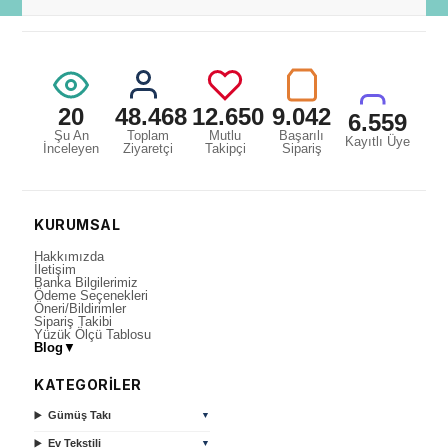
20
48.468
12.650
9.042
6.559
Şu An
Toplam
Mutlu
Başarılı
Kayıtlı Üye
İnceleyen
Ziyaretçi
Takipçi
Sipariş
KURUMSAL
Hakkımızda
İletişim
Banka Bilgilerimiz
Ödeme Seçenekleri
Öneri/Bildirimler
Sipariş Takibi
Yüzük Ölçü Tablosu
Blog
▼
KATEGORİLER
Gümüş Takı
▼
Ev Tekstili
▼