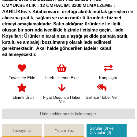
CMYÜKSEKLİK : 12 CMHACİM: 3300 MLMALZEME :
AKRİLİKEw's Kitchenware, ürettiği akrilik mutfak gereçleri ile
alıcısına pratik, sağlam ve uzun ömürlü ürünlerle hizmet
etmeyi amaçlamaktadır. Satın aldığınız ürünlerle ile ilgili
oluşan bir sorunda ivedilikle bizimle iletişime geçin. İade
Koşulları: Ürünlerin tarafınıza ulaştığı şekilde patpata sarılı,
kutulu ve ambalajı bozulmamış olarak iade edilmesi
gerekmektedir. Aksi halde gönderilen iadeler kabul
edilemeyecektir.
Favorilere Ekle
İstek Listeme Ekle
Karşılaştır
İndirimli Ürün
Fiyat Düşünce Haber
Gelince Haber Ver
Ver
Ürün stoklarımızda kalmamıştır.
Sorular (0) ve
Tavsiye Et
Yorum Yaz
Cevaplar (0)