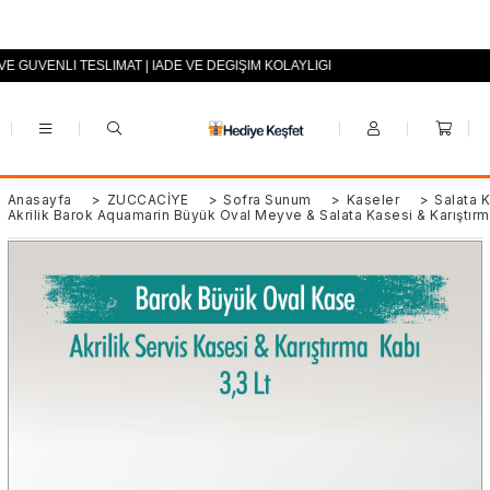
VE GÜVENLİ TESLİMAT | İADE VE DEĞİŞİM KOLAYLIĞI
+90 (0553) 694 94 70
Anasayfa
>
ZÜCCACİYE
>
Sofra Sunum
>
Kaseler
>
Salata 
Akrilik Barok Aquamarin Büyük Oval Meyve & Salata Kasesi & Karıştırm