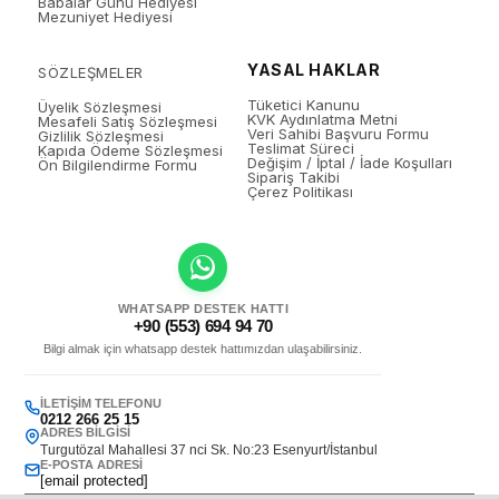
Babalar Günü Hediyesi
Mezuniyet Hediyesi
YASAL HAKLAR
SÖZLEŞMELER
Tüketici Kanunu
Üyelik Sözleşmesi
KVK Aydınlatma Metni
Mesafeli Satış Sözleşmesi
Veri Sahibi Başvuru Formu
Gizlilik Sözleşmesi
Teslimat Süreci
Kapıda Ödeme Sözleşmesi
Değişim / İptal / İade Koşulları
Ön Bilgilendirme Formu
Sipariş Takibi
Çerez Politikası
WHATSAPP DESTEK HATTI
+90 (553) 694 94 70
Bilgi almak için whatsapp destek hattımızdan ulaşabilirsiniz.
İLETIŞIM TELEFONU
0212 266 25 15
ADRES BILGISI
Turgutözal Mahallesi 37 nci Sk. No:23 Esenyurt/İstanbul
E-POSTA ADRESI
[email protected]