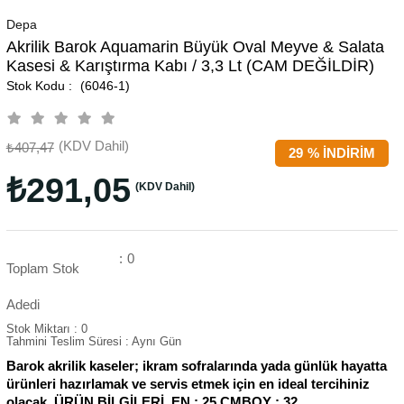
Depa
Akrilik Barok Aquamarin Büyük Oval Meyve & Salata
Kasesi & Karıştırma Kabı / 3,3 Lt (CAM DEĞİLDİR)
(6046-1)
(KDV Dahil)
₺407,47
29
%
İNDIRIM
₺291,05
(KDV Dahil)
:
0
Toplam Stok
Adedi
Stok Miktarı
:
0
Tahmini Teslim Süresi
:
Aynı Gün
Barok akrilik kaseler; ikram sofralarında yada günlük hayatta
ürünleri hazırlamak ve servis etmek için en ideal tercihiniz
olacak. ÜRÜN BİLGİLERİ EN : 25 CMBOY : 32