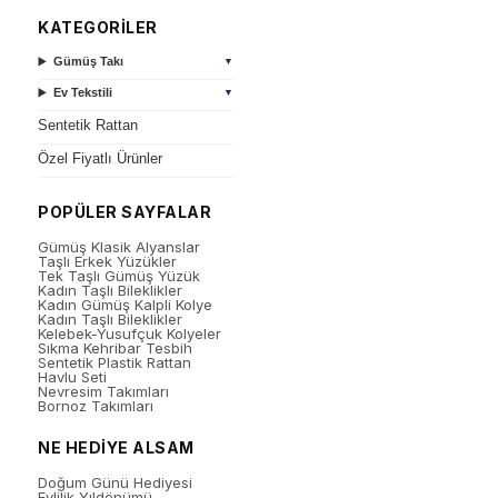
KATEGORİLER
Gümüş Takı
▼
Ev Tekstili
▼
Sentetik Rattan
Özel Fiyatlı Ürünler
POPÜLER SAYFALAR
Gümüş Klasik Alyanslar
Taşlı Erkek Yüzükler
Tek Taşlı Gümüş Yüzük
Kadın Taşlı Bileklikler
Kadın Gümüş Kalpli Kolye
Kadın Taşlı Bileklikler
Kelebek-Yusufçuk Kolyeler
Sıkma Kehribar Tesbih
Sentetik Plastik Rattan
Havlu Seti
Nevresim Takımları
Bornoz Takımları
NE HEDİYE ALSAM
Doğum Günü Hediyesi
Evlilik Yıldönümü