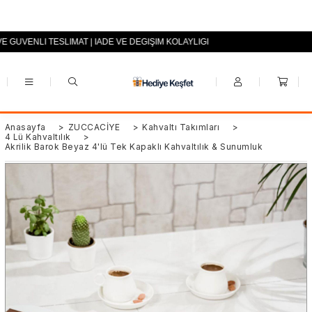
VE GÜVENLİ TESLİMAT | İADE VE DEĞİŞİM KOLAYLIĞI
+90 (0553) 694 94 70
Anasayfa
>
ZÜCCACİYE
>
Kahvaltı Takımları
>
4 Lü Kahvaltılık
>
Akrilik Barok Beyaz 4'lü Tek Kapaklı Kahvaltılık & Sunumluk