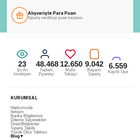
Alışverişte Para Puan
Sipariş verdikçe puan kazanın.
23
48.468
12.650
9.042
6.559
Şu An
Toplam
Mutlu
Başarılı
Kayıtlı Üye
İnceleyen
Ziyaretçi
Takipçi
Sipariş
KURUMSAL
Hakkımızda
İletişim
Banka Bilgilerimiz
Ödeme Seçenekleri
Öneri/Bildirimler
Sipariş Takibi
Yüzük Ölçü Tablosu
Blog
▼