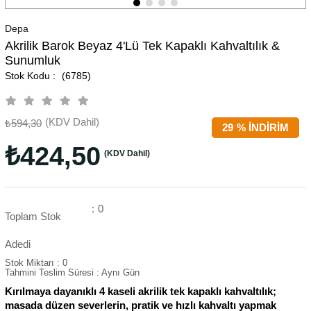
Depa
Akrilik Barok Beyaz 4'lü Tek Kapaklı Kahvaltılık &
Sunumluk
(6785)
(KDV Dahil)
₺594,30
29
%
İNDIRIM
₺424,50
(KDV Dahil)
:
0
Toplam Stok
Adedi
Stok Miktarı
:
0
Tahmini Teslim Süresi
:
Aynı Gün
Kırılmaya dayanıklı 4 kaseli akrilik tek kapaklı kahvaltılık;
masada düzen severlerin, pratik ve hızlı kahvaltı yapmak