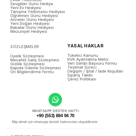
Sevgililer Günü Hediye
Yeni Ev Hediyesi
Tanışma Yıldönümü Hediyesi
Öğretmen Günü Hediyesi
Anneler Günü Hediyesi
Yeni Doğan Hediyesi
Babalar Günü Hediyesi
Mezuniyet Hediyesi
YASAL HAKLAR
SÖZLEŞMELER
Tüketici Kanunu
Üyelik Sözleşmesi
KVK Aydınlatma Metni
Mesafeli Satış Sözleşmesi
Veri Sahibi Başvuru Formu
Gizlilik Sözleşmesi
Teslimat Süreci
Kapıda Ödeme Sözleşmesi
Değişim / İptal / İade Koşulları
Ön Bilgilendirme Formu
Sipariş Takibi
Çerez Politikası
WHATSAPP DESTEK HATTI
+90 (553) 694 94 70
Bilgi almak için whatsapp destek hattımızdan ulaşabilirsiniz.