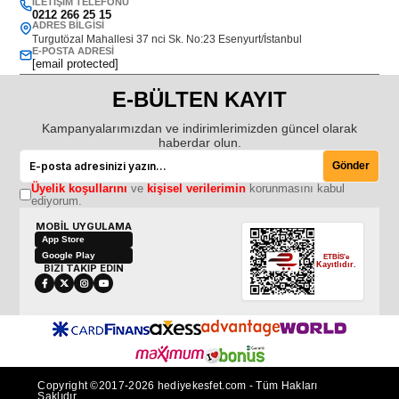
İLETIŞIM TELEFONU
0212 266 25 15
ADRES BILGISI
Turgutözal Mahallesi 37 nci Sk. No:23 Esenyurt/İstanbul
E-POSTA ADRESI
[email protected]
E-BÜLTEN KAYIT
Kampanyalarımızdan ve indirimlerimizden güncel olarak
haberdar olun.
Gönder
Üyelik koşullarını
ve
kişisel verilerimin
korunmasını kabul
ediyorum.
MOBİL UYGULAMA
App Store
Google Play
ETBİS'e
Kayıtlıdır.
BİZİ TAKİP EDİN
Copyright ©2017-2026 hediyekesfet.com - Tüm Hakları
Saklıdır.