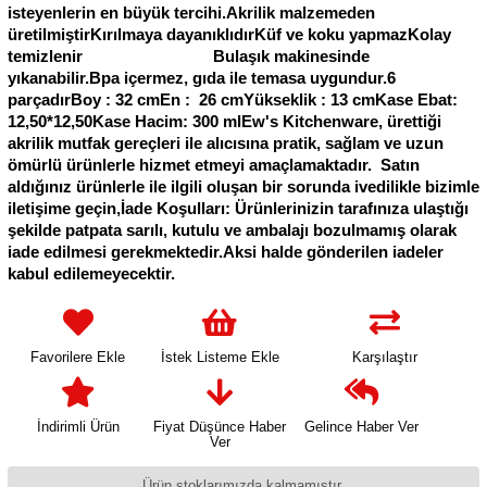
isteyenlerin en büyük tercihi.Akrilik malzemeden
üretilmiştirKırılmaya dayanıklıdırKüf ve koku yapmazKolay
temizlenir Bulaşık makinesinde
yıkanabilir.Bpa içermez, gıda ile temasa uygundur.6
parçadırBoy : 32 cmEn : 26 cmYükseklik : 13 cmKase Ebat:
12,50*12,50Kase Hacim: 300 mlEw's Kitchenware, ürettiği
akrilik mutfak gereçleri ile alıcısına pratik, sağlam ve uzun
ömürlü ürünlerle hizmet etmeyi amaçlamaktadır. Satın
aldığınız ürünlerle ile ilgili oluşan bir sorunda ivedilikle bizimle
iletişime geçin,İade Koşulları: Ürünlerinizin tarafınıza ulaştığı
şekilde patpata sarılı, kutulu ve ambalajı bozulmamış olarak
iade edilmesi gerekmektedir.Aksi halde gönderilen iadeler
kabul edilemeyecektir.
Favorilere Ekle
İstek Listeme Ekle
Karşılaştır
İndirimli Ürün
Fiyat Düşünce Haber
Gelince Haber Ver
Ver
Ürün stoklarımızda kalmamıştır.