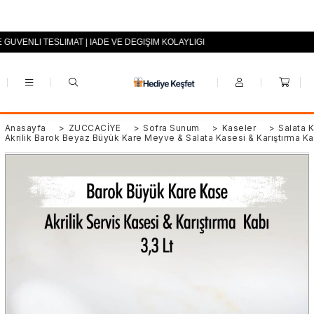
E GÜVENLİ TESLİMAT | İADE VE DEĞİŞİM KOLAYLIĞI
+90 (0553) 694 94 70
Anasayfa
>
ZÜCCACİYE
>
Sofra Sunum
>
Kaseler
>
Salata 
Akrilik Barok Beyaz Büyük Kare Meyve & Salata Kasesi & Karıştırma Ka