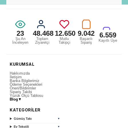
23
48.468
12.650
9.042
6.559
Şu An
Toplam
Mutlu
Başarılı
Kayıtlı Üye
İnceleyen
Ziyaretçi
Takipçi
Sipariş
KURUMSAL
Hakkımızda
İletişim
Banka Bilgilerimiz
Ödeme Seçenekleri
Öneri/Bildirimler
Sipariş Takibi
Yüzük Ölçü Tablosu
Blog
▼
KATEGORİLER
Gümüş Takı
▼
Ev Tekstili
▼