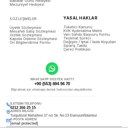
Babalar Günü Hediyesi
Mezuniyet Hediyesi
YASAL HAKLAR
SÖZLEŞMELER
Tüketici Kanunu
Üyelik Sözleşmesi
KVK Aydınlatma Metni
Mesafeli Satış Sözleşmesi
Veri Sahibi Başvuru Formu
Gizlilik Sözleşmesi
Teslimat Süreci
Kapıda Ödeme Sözleşmesi
Değişim / İptal / İade Koşulları
Ön Bilgilendirme Formu
Sipariş Takibi
Çerez Politikası
WHATSAPP DESTEK HATTI
+90 (553) 694 94 70
Bilgi almak için whatsapp destek hattımızdan ulaşabilirsiniz.
İLETIŞIM TELEFONU
0212 266 25 15
ADRES BILGISI
Turgutözal Mahallesi 37 nci Sk. No:23 Esenyurt/İstanbul
E-POSTA ADRESI
[email protected]