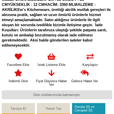
CMYÜKSEKLİK : 12 CMHACİM: 3350 MLMALZEME :
AKRİLİKEw's Kitchenware, ürettiği akrilik mutfak gereçleri ile
alıcısına pratik, sağlam ve uzun ömürlü ürünlerle hizmet
etmeyi amaçlamaktadır. Satın aldığınız ürünlerle ile ilgili
oluşan bir sorunda ivedilikle bizimle iletişime geçin. İade
Koşulları: Ürünlerin tarafınıza ulaştığı şekilde patpata sarılı,
kutulu ve ambalajı bozulmamış olarak iade edilmesi
gerekmektedir. Aksi halde gönderilen iadeler kabul
edilemeyecektir.
Favorilere Ekle
İstek Listeme Ekle
Karşılaştır
İndirimli Ürün
Fiyat Düşünce Haber
Gelince Haber Ver
Ver
Ürün stoklarımızda kalmamıştır.
Sorular (0) ve
Tavsiye Et
Yorum Yaz
Cevaplar (0)