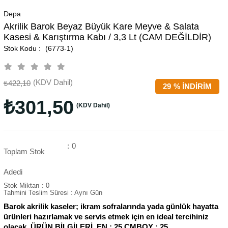
Depa
Akrilik Barok Beyaz Büyük Kare Meyve & Salata
Kasesi & Karıştırma Kabı / 3,3 Lt (CAM DEĞİLDİR)
(6773-1)
(KDV Dahil)
₺422,10
29
%
İNDIRIM
₺301,50
(KDV Dahil)
:
0
Toplam Stok
Adedi
Stok Miktarı
:
0
Tahmini Teslim Süresi
:
Aynı Gün
Barok akrilik kaseler; ikram sofralarında yada günlük hayatta
ürünleri hazırlamak ve servis etmek için en ideal tercihiniz
olacak. ÜRÜN BİLGİLERİ EN : 25 CMBOY : 25