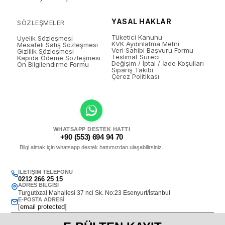
YASAL HAKLAR
SÖZLEŞMELER
Tüketici Kanunu
Üyelik Sözleşmesi
KVK Aydınlatma Metni
Mesafeli Satış Sözleşmesi
Veri Sahibi Başvuru Formu
Gizlilik Sözleşmesi
Teslimat Süreci
Kapıda Ödeme Sözleşmesi
Değişim / İptal / İade Koşulları
Ön Bilgilendirme Formu
Sipariş Takibi
Çerez Politikası
WHATSAPP DESTEK HATTI
+90 (553) 694 94 70
Bilgi almak için whatsapp destek hattımızdan ulaşabilirsiniz.
İLETIŞIM TELEFONU
0212 266 25 15
ADRES BILGISI
Turgutözal Mahallesi 37 nci Sk. No:23 Esenyurt/İstanbul
E-POSTA ADRESI
[email protected]