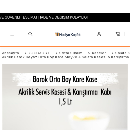
VE GÜVENLİ TESLİMAT | İADE VE DEĞİŞİM KOLAYLIĞI
+90 (0553) 694 94 70
Anasayfa
>
ZÜCCACİYE
>
Sofra Sunum
>
Kaseler
>
Salata 
Akrilik Barok Beyaz Orta Boy Kare Meyve & Salata Kasesi & Karıştırma 