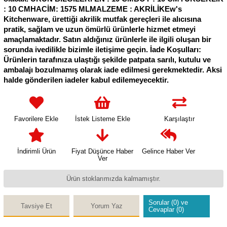
: 10 CMHACİM: 1575 MLMALZEME : AKRİLİKEw's
Kitchenware, ürettiği akrilik mutfak gereçleri ile alıcısına
pratik, sağlam ve uzun ömürlü ürünlerle hizmet etmeyi
amaçlamaktadır. Satın aldığınız ürünlerle ile ilgili oluşan bir
sorunda ivedilikle bizimle iletişime geçin. İade Koşulları:
Ürünlerin tarafınıza ulaştığı şekilde patpata sarılı, kutulu ve
ambalajı bozulmamış olarak iade edilmesi gerekmektedir. Aksi
halde gönderilen iadeler kabul edilemeyecektir.
Favorilere Ekle
İstek Listeme Ekle
Karşılaştır
İndirimli Ürün
Fiyat Düşünce Haber
Gelince Haber Ver
Ver
Ürün stoklarımızda kalmamıştır.
Sorular (0) ve
Tavsiye Et
Yorum Yaz
Cevaplar (0)