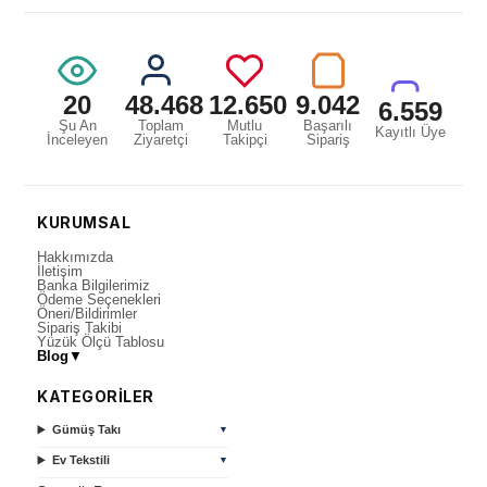
20
48.468
12.650
9.042
6.559
Şu An
Toplam
Mutlu
Başarılı
Kayıtlı Üye
İnceleyen
Ziyaretçi
Takipçi
Sipariş
KURUMSAL
Hakkımızda
İletişim
Banka Bilgilerimiz
Ödeme Seçenekleri
Öneri/Bildirimler
Sipariş Takibi
Yüzük Ölçü Tablosu
Blog
▼
KATEGORİLER
Gümüş Takı
▼
Ev Tekstili
▼