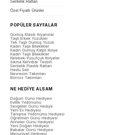
Sentetik Rattan
Özel Fiyatlı Ürünler
POPÜLER SAYFALAR
Gümüş Klasik Alyanslar
Taşlı Erkek Yüzükler
Tek Taşlı Gümüş Yüzük
Kadın Taşlı Bileklikler
Kadın Gümüş Kalpli Kolye
Kadın Taşlı Bileklikler
Kelebek-Yusufçuk Kolyeler
Sıkma Kehribar Tesbih
Sentetik Plastik Rattan
Havlu Seti
Nevresim Takımları
Bornoz Takımları
NE HEDİYE ALSAM
Doğum Günü Hediyesi
Evlilik Yıldönümü
Sevgililer Günü Hediye
Yeni Ev Hediyesi
Tanışma Yıldönümü Hediyesi
Öğretmen Günü Hediyesi
Anneler Günü Hediyesi
Yeni Doğan Hediyesi
Babalar Günü Hediyesi
Mezuniyet Hediyesi