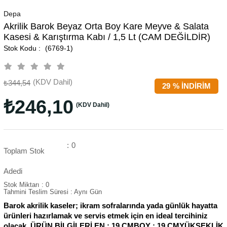
Depa
Akrilik Barok Beyaz Orta Boy Kare Meyve & Salata
Kasesi & Karıştırma Kabı / 1,5 Lt (CAM DEĞİLDİR)
(6769-1)
(KDV Dahil)
₺344,54
29
%
İNDIRIM
₺246,10
(KDV Dahil)
:
0
Toplam Stok
Adedi
Stok Miktarı
:
0
Tahmini Teslim Süresi
:
Aynı Gün
Barok akrilik kaseler; ikram sofralarında yada günlük hayatta
ürünleri hazırlamak ve servis etmek için en ideal tercihiniz
olacak. ÜRÜN BİLGİLERİ EN : 19 CMBOY : 19 CMYÜKSEKLİK