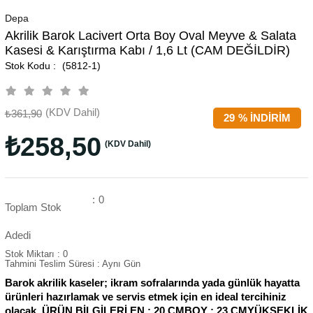
Depa
Akrilik Barok Lacivert Orta Boy Oval Meyve & Salata
Kasesi & Karıştırma Kabı / 1,6 Lt (CAM DEĞİLDİR)
(5812-1)
(KDV Dahil)
₺361,90
29
%
İNDIRIM
₺258,50
(KDV Dahil)
:
0
Toplam Stok
Adedi
Stok Miktarı
:
0
Tahmini Teslim Süresi
:
Aynı Gün
Barok akrilik kaseler; ikram sofralarında yada günlük hayatta
ürünleri hazırlamak ve servis etmek için en ideal tercihiniz
olacak. ÜRÜN BİLGİLERİ EN : 20 CMBOY : 23 CMYÜKSEKLİK