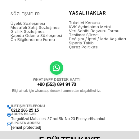
YASAL HAKLAR
SÖZLEŞMELER
Tüketici Kanunu
Üyelik Sözleşmesi
KVK Aydınlatma Metni
Mesafeli Satış Sözleşmesi
Veri Sahibi Başvuru Formu
Gizlilik Sözleşmesi
Teslimat Süreci
Kapıda Ödeme Sözleşmesi
Değişim / İptal / İade Koşulları
Ön Bilgilendirme Formu
Sipariş Takibi
Çerez Politikası
WHATSAPP DESTEK HATTI
+90 (553) 694 94 70
Bilgi almak için whatsapp destek hattımızdan ulaşabilirsiniz.
İLETIŞIM TELEFONU
0212 266 25 15
ADRES BILGISI
Turgutözal Mahallesi 37 nci Sk. No:23 Esenyurt/İstanbul
E-POSTA ADRESI
[email protected]