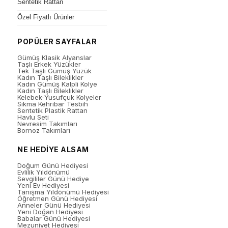
Sentetik Rattan
Özel Fiyatlı Ürünler
POPÜLER SAYFALAR
Gümüş Klasik Alyanslar
Taşlı Erkek Yüzükler
Tek Taşlı Gümüş Yüzük
Kadın Taşlı Bileklikler
Kadın Gümüş Kalpli Kolye
Kadın Taşlı Bileklikler
Kelebek-Yusufçuk Kolyeler
Sıkma Kehribar Tesbih
Sentetik Plastik Rattan
Havlu Seti
Nevresim Takımları
Bornoz Takımları
NE HEDİYE ALSAM
Doğum Günü Hediyesi
Evlilik Yıldönümü
Sevgililer Günü Hediye
Yeni Ev Hediyesi
Tanışma Yıldönümü Hediyesi
Öğretmen Günü Hediyesi
Anneler Günü Hediyesi
Yeni Doğan Hediyesi
Babalar Günü Hediyesi
Mezuniyet Hediyesi