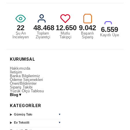
22
48.468
12.650
9.042
6.559
Şu An
Toplam
Mutlu
Başarılı
Kayıtlı Üye
İnceleyen
Ziyaretçi
Takipçi
Sipariş
KURUMSAL
Hakkımızda
İletişim
Banka Bilgilerimiz
Ödeme Seçenekleri
Öneri/Bildirimler
Sipariş Takibi
Yüzük Ölçü Tablosu
Blog
▼
KATEGORİLER
Gümüş Takı
▼
Ev Tekstili
▼