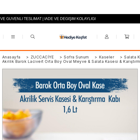
 VE GÜVENLİ TESLİMAT | İADE VE DEĞİŞİM KOLAYLIĞI
+90 (0553) 694 94 70
Anasayfa
>
ZÜCCACİYE
>
Sofra Sunum
>
Kaseler
>
Salata 
Akrilik Barok Lacivert Orta Boy Oval Meyve & Salata Kasesi & Karıştırm