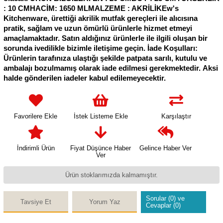
: 10 CMHACİM: 1650 MLMALZEME : AKRİLİKEw's
Kitchenware, ürettiği akrilik mutfak gereçleri ile alıcısına
pratik, sağlam ve uzun ömürlü ürünlerle hizmet etmeyi
amaçlamaktadır. Satın aldığınız ürünlerle ile ilgili oluşan bir
sorunda ivedilikle bizimle iletişime geçin. İade Koşulları:
Ürünlerin tarafınıza ulaştığı şekilde patpata sarılı, kutulu ve
ambalajı bozulmamış olarak iade edilmesi gerekmektedir. Aksi
halde gönderilen iadeler kabul edilemeyecektir.
Favorilere Ekle
İstek Listeme Ekle
Karşılaştır
İndirimli Ürün
Fiyat Düşünce Haber
Gelince Haber Ver
Ver
Ürün stoklarımızda kalmamıştır.
Sorular (0) ve
Tavsiye Et
Yorum Yaz
Cevaplar (0)