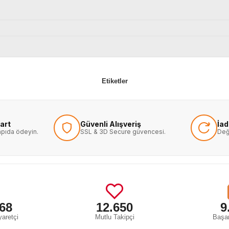
Etiketler
art
Güvenli Alışveriş
İa
kapıda ödeyin.
SSL & 3D Secure güvencesi.
Değ
68
12.650
9
aretçi
Mutlu Takipçi
Başar