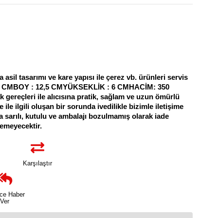
 asil tasarımı ve kare yapısı ile çerez vb. ürünleri servis
 12,5 CMBOY : 12,5 CMYÜKSEKLİK : 6 CMHACİM: 350
ereçleri ile alıcısına pratik, sağlam ve uzun ömürlü
le ilgili oluşan bir sorunda ivedilikle bizimle iletişime
ta sarılı, kutulu ve ambalajı bozulmamış olarak iade
lemeyecektir.
Karşılaştır
nce Haber
Ver