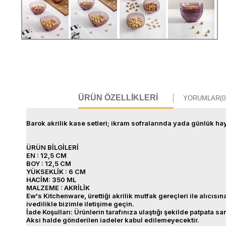
ÜRÜN ÖZELLIKLERI
YORUMLAR
(0
Barok akrilik kase setleri; ikram sofralarında yada günlük haya
ÜRÜN BİLGİLERİ
EN : 12,5 CM
BOY : 12,5 CM
YÜKSEKLİK : 6 CM
HACİM: 350 ML
MALZEME : AKRİLİK
Ew's Kitchenware, ürettiği akrilik mutfak gereçleri ile alıcısı
ivedilikle bizimle iletişime geçin.
İade Koşulları: Ürünlerin tarafınıza ulaştığı şekilde patpata 
Aksi halde gönderilen iadeler kabul edilemeyecektir.