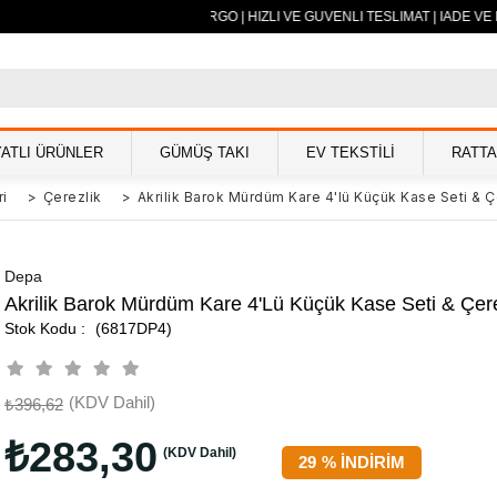
0 TL VE ÜZERİ ÜCRETSİZ KARGO | HIZLI VE GÜVENLİ TESLİMAT | İADE VE
YATLI ÜRÜNLER
GÜMÜŞ TAKI
EV TEKSTİLİ
RATT
ri
>
Çerezlik
>
Akrilik Barok Mürdüm Kare 4'lü Küçük Kase Seti & Ç
Depa
Akrilik Barok Mürdüm Kare 4'lü Küçük Kase Seti & Çere
(6817DP4)
(KDV Dahil)
₺396,62
₺283,30
(KDV Dahil)
29
%
İNDIRIM