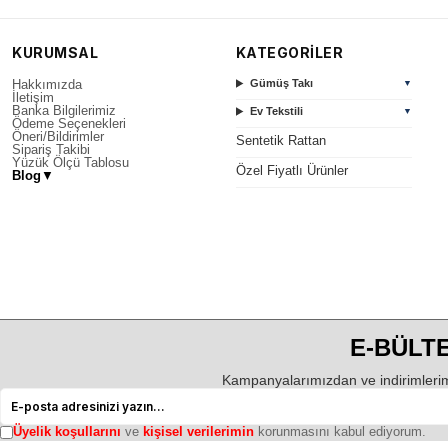
KURUMSAL
KATEGORİLER
Hakkımızda
Gümüş Takı
▼
İletişim
Banka Bilgilerimiz
Ev Tekstili
▼
Ödeme Seçenekleri
Öneri/Bildirimler
Sentetik Rattan
Sipariş Takibi
Yüzük Ölçü Tablosu
Özel Fiyatlı Ürünler
Blog
▼
E-BÜLTE
Kampanyalarımızdan ve indirimlerim
Üyelik koşullarını
ve
kişisel verilerimin
korunmasını kabul ediyorum.