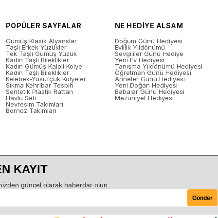
POPÜLER SAYFALAR
NE HEDİYE ALSAM
Gümüş Klasik Alyanslar
Doğum Günü Hediyesi
Taşlı Erkek Yüzükler
Evlilik Yıldönümü
Tek Taşlı Gümüş Yüzük
Sevgililer Günü Hediye
Kadın Taşlı Bileklikler
Yeni Ev Hediyesi
Kadın Gümüş Kalpli Kolye
Tanışma Yıldönümü Hediyesi
Kadın Taşlı Bileklikler
Öğretmen Günü Hediyesi
Kelebek-Yusufçuk Kolyeler
Anneler Günü Hediyesi
Sıkma Kehribar Tesbih
Yeni Doğan Hediyesi
Sentetik Plastik Rattan
Babalar Günü Hediyesi
Havlu Seti
Mezuniyet Hediyesi
Nevresim Takımları
Bornoz Takımları
N KAYIT
izden güncel olarak haberdar olun.
Gönder