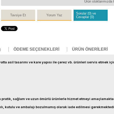
Ürün stoklarımızda 
Sorular (0) ve
Tavsiye Et
Yorum Yaz
Cevaplar (0)
ÖDEME SEÇENEKLERI
ÜRÜN ÖNERILERI
)
tta asil tasarımı ve kare yapısı ile çerez vb. ürünleri servis etmek içi
na pratik, sağlam ve uzun ömürlü ürünlerle hizmet etmeyi amaçlamaktadır.
sarılı, kutulu ve ambalajı bozulmamış olarak iade edilmesi gerekmektedi