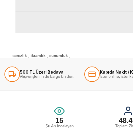
cerezlik
,
ikramlık
,
sunumluk
,
500 TL Üzeri Bedava
Kapıda Nakit / K
Alışverişlerinizde kargo bizden.
İster online, ister 
15
48.4
Şu An İnceleyen
Toplam Ziy