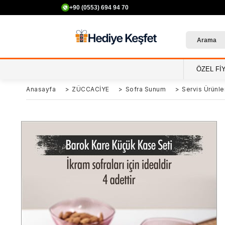
+90 (0553) 694 94 70
50
ÖZEL Fİ
Anasayfa
>
ZÜCCACİYE
>
Sofra Sunum
>
Servis Ürünle