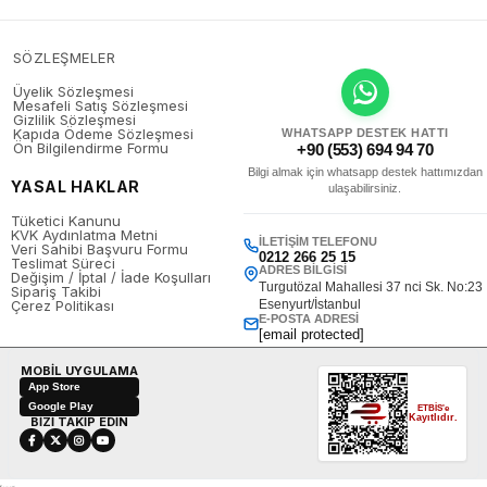
SÖZLEŞMELER
Üyelik Sözleşmesi
Mesafeli Satış Sözleşmesi
Gizlilik Sözleşmesi
Kapıda Ödeme Sözleşmesi
WHATSAPP DESTEK HATTI
Ön Bilgilendirme Formu
+90 (553) 694 94 70
Bilgi almak için whatsapp destek hattımızdan
YASAL HAKLAR
ulaşabilirsiniz.
Tüketici Kanunu
KVK Aydınlatma Metni
İLETIŞIM TELEFONU
Veri Sahibi Başvuru Formu
0212 266 25 15
Teslimat Süreci
ADRES BILGISI
Değişim / İptal / İade Koşulları
Turgutözal Mahallesi 37 nci Sk. No:23
Sipariş Takibi
Çerez Politikası
Esenyurt/İstanbul
E-POSTA ADRESI
[email protected]
MOBİL UYGULAMA
App Store
Google Play
ETBİS'e
Kayıtlıdır.
BİZİ TAKİP EDİN