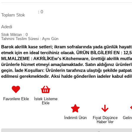
:
0
Toplam Stok
Adedi
Stok Miktarı
:
0
Tahmini Teslim Süresi
:
Aynı Gün
Barok akrilik kase setleri; ikram sofralarında yada günlük hayatta
etmek için en ideal tercihiniz olacak. ÜRÜN BİLGİLERİ EN :
MLMALZEME : AKRİLİKEw's Kitchenware, ürettiği akrilik mutfak g
ürünlerle hizmet etmeyi amaçlamaktadır. Satın aldığınız ürünlerle i
geçin. İade Koşulları: Ürünlerin tarafınıza ulaştığı şekilde patpa
edilmesi gerekmektedir. Aksi halde gönderilen iadeler kabul edi
Favorilere Ekle
İstek Listeme
Ekle
İndirimli Ürün
Fiyat Düşünce
Geli
Haber Ver