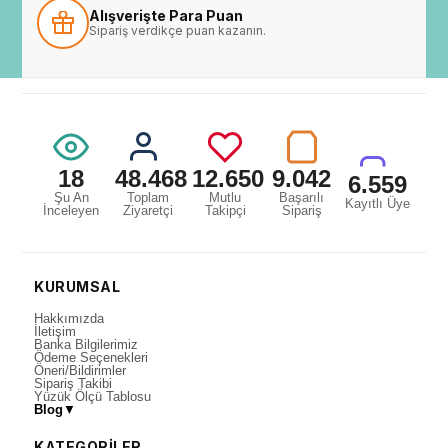
Alışverişte Para Puan
Sipariş verdikçe puan kazanın.
18
48.468
12.650
9.042
6.559
Şu An
Toplam
Mutlu
Başarılı
Kayıtlı Üye
İnceleyen
Ziyaretçi
Takipçi
Sipariş
KURUMSAL
Hakkımızda
İletişim
Banka Bilgilerimiz
Ödeme Seçenekleri
Öneri/Bildirimler
Sipariş Takibi
Yüzük Ölçü Tablosu
Blog
▼
KATEGORİLER