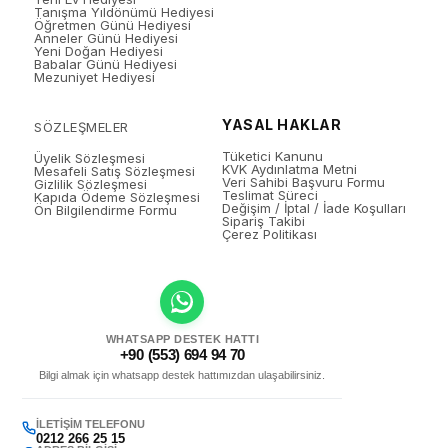
Tanışma Yıldönümü Hediyesi
Öğretmen Günü Hediyesi
Anneler Günü Hediyesi
Yeni Doğan Hediyesi
Babalar Günü Hediyesi
Mezuniyet Hediyesi
YASAL HAKLAR
SÖZLEŞMELER
Tüketici Kanunu
Üyelik Sözleşmesi
KVK Aydınlatma Metni
Mesafeli Satış Sözleşmesi
Veri Sahibi Başvuru Formu
Gizlilik Sözleşmesi
Teslimat Süreci
Kapıda Ödeme Sözleşmesi
Değişim / İptal / İade Koşulları
Ön Bilgilendirme Formu
Sipariş Takibi
Çerez Politikası
WHATSAPP DESTEK HATTI
+90 (553) 694 94 70
Bilgi almak için whatsapp destek hattımızdan ulaşabilirsiniz.
İLETIŞIM TELEFONU
0212 266 25 15