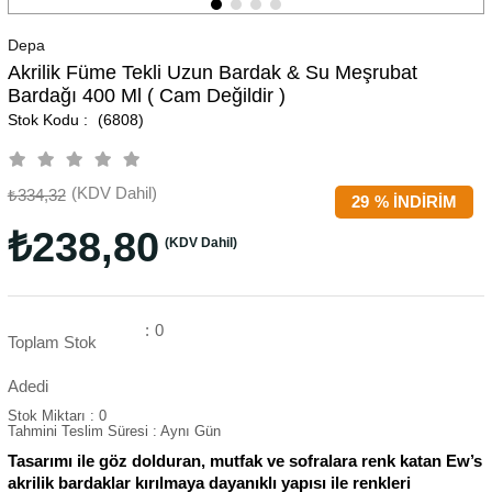
Depa
Akrilik Füme Tekli Uzun Bardak & Su Meşrubat
Bardağı 400 Ml ( Cam Değildir )
(6808)
(KDV Dahil)
₺334,32
29
%
İNDIRIM
₺238,80
(KDV Dahil)
:
0
Toplam Stok
Adedi
Stok Miktarı
:
0
Tahmini Teslim Süresi
:
Aynı Gün
Tasarımı ile göz dolduran, mutfak ve sofralara renk katan Ew’s
akrilik bardaklar kırılmaya dayanıklı yapısı ile renkleri