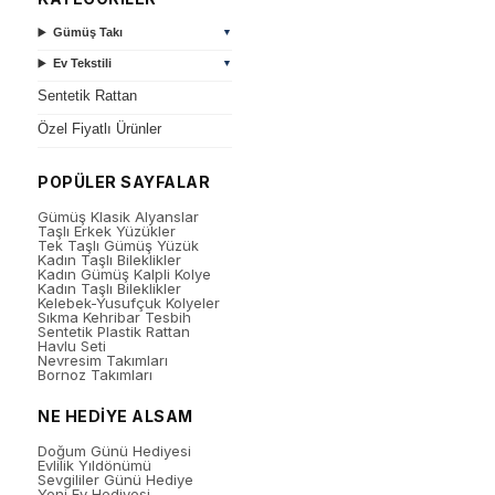
Gümüş Takı
▼
Ev Tekstili
▼
Sentetik Rattan
Özel Fiyatlı Ürünler
POPÜLER SAYFALAR
Gümüş Klasik Alyanslar
Taşlı Erkek Yüzükler
Tek Taşlı Gümüş Yüzük
Kadın Taşlı Bileklikler
Kadın Gümüş Kalpli Kolye
Kadın Taşlı Bileklikler
Kelebek-Yusufçuk Kolyeler
Sıkma Kehribar Tesbih
Sentetik Plastik Rattan
Havlu Seti
Nevresim Takımları
Bornoz Takımları
NE HEDİYE ALSAM
Doğum Günü Hediyesi
Evlilik Yıldönümü
Sevgililer Günü Hediye
Yeni Ev Hediyesi