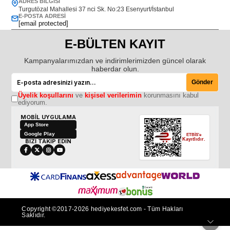
ADRES BILGISI
Turgutözal Mahallesi 37 nci Sk. No:23 Esenyurt/İstanbul
E-POSTA ADRESI
[email protected]
E-BÜLTEN KAYIT
Kampanyalarımızdan ve indirimlerimizden güncel olarak
haberdar olun.
Gönder
Üyelik koşullarını
ve
kişisel verilerimin
korunmasını kabul
ediyorum.
MOBİL UYGULAMA
App Store
Google Play
ETBİS'e
Kayıtlıdır.
BİZİ TAKİP EDİN
Copyright ©2017-2026 hediyekesfet.com - Tüm Hakları
Saklıdır.