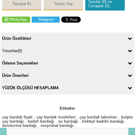
Sorular (0) ve
Tavsiye Et
Yorum Yaz
Cevaplar (0)
WhatsApp
Telegram
Ürün Özellikleri
Yorumlar
(0)
Ödeme Seçenekleri
Ürün Önerileri
YÜZÜK ÖLÇÜSÜ HESAPLAMA
Etiketler
çay bardak fiyatı
,
çay bardak modelleri
,
çay bardak takımları
,
kulplu
çay bardağı
,
kadeh bardağı
,
su bardağı
,
kokteyl kadehi bardağı
,
dondurma bardağı
,
meşrubat bardağı
,