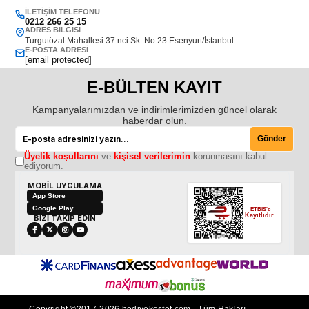
İLETIŞIM TELEFONU
0212 266 25 15
ADRES BILGISI
Turgutözal Mahallesi 37 nci Sk. No:23 Esenyurt/İstanbul
E-POSTA ADRESI
[email protected]
E-BÜLTEN KAYIT
Kampanyalarımızdan ve indirimlerimizden güncel olarak
haberdar olun.
Gönder
Üyelik koşullarını
ve
kişisel verilerimin
korunmasını kabul
ediyorum.
MOBİL UYGULAMA
App Store
Google Play
ETBİS'e
Kayıtlıdır.
BİZİ TAKİP EDİN
Copyright ©2017-2026 hediyekesfet.com - Tüm Hakları