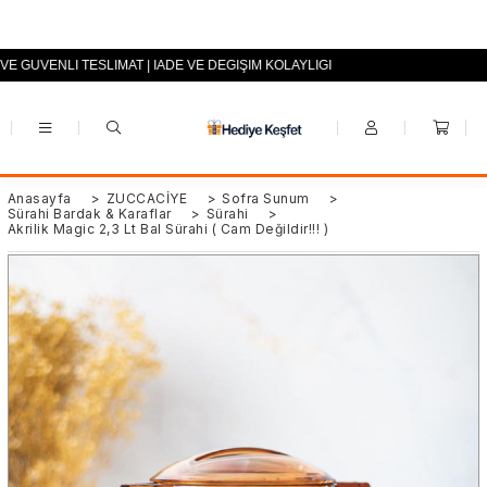
 VE GÜVENLİ TESLİMAT | İADE VE DEĞİŞİM KOLAYLIĞI
+90 (0553) 694 94 70
Anasayfa
>
ZÜCCACİYE
>
Sofra Sunum
>
Sürahi Bardak & Karaflar
>
Sürahi
>
Akrilik Magic 2,3 Lt Bal Sürahi ( Cam Değildir!!! )