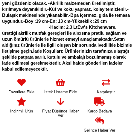
yeni gözdeniz olacak. -Akrilik malzemeden üretilmiştir,
kırılmaya dayanıklıdır.-Küf ve koku yapmaz, kolay temizlenir.-
Bulaşık makinesinde yıkanabilir.-Bpa içermez, gıda ile temasa
uygundur.-Boy :19 cm-En: 13 cm-Yükseklik :29 cm
-Hacim: 2,3 LtEw's Kitchenware,
ürettiği akrilik mutfak gereçleri ile alıcısına pratik, sağlam ve
uzun ömürlü ürünlerle hizmet etmeyi amaçlamaktadır.Satın
aldığınız ürünlerle ile ilgili oluşan bir sorunda ivedilikle bizimle
iletişime geçin.İade Koşulları: Ürünlerinizin tarafınıza ulaştığı
şekilde patpata sarılı, kutulu ve ambalajı bozulmamış olarak
iade edilmesi gerekmektedir. Aksi halde gönderilen iadeler
kabul edilemeyecektir.
Favorilere Ekle
İstek Listeme Ekle
Karşılaştır
İndirimli Ürün
Fiyat Düşünce Haber
Kargo Bedava
Ver
Gelince Haber Ver