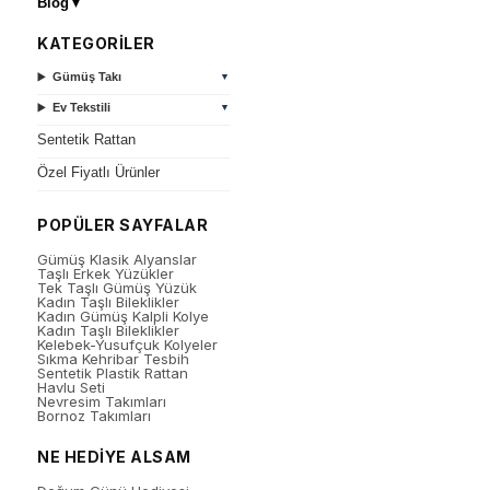
Blog
▼
KATEGORİLER
Gümüş Takı
▼
Ev Tekstili
▼
Sentetik Rattan
Özel Fiyatlı Ürünler
POPÜLER SAYFALAR
Gümüş Klasik Alyanslar
Taşlı Erkek Yüzükler
Tek Taşlı Gümüş Yüzük
Kadın Taşlı Bileklikler
Kadın Gümüş Kalpli Kolye
Kadın Taşlı Bileklikler
Kelebek-Yusufçuk Kolyeler
Sıkma Kehribar Tesbih
Sentetik Plastik Rattan
Havlu Seti
Nevresim Takımları
Bornoz Takımları
NE HEDİYE ALSAM