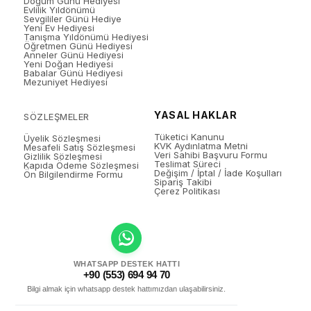
Doğum Günü Hediyesi
Evlilik Yıldönümü
Sevgililer Günü Hediye
Yeni Ev Hediyesi
Tanışma Yıldönümü Hediyesi
Öğretmen Günü Hediyesi
Anneler Günü Hediyesi
Yeni Doğan Hediyesi
Babalar Günü Hediyesi
Mezuniyet Hediyesi
YASAL HAKLAR
SÖZLEŞMELER
Tüketici Kanunu
Üyelik Sözleşmesi
KVK Aydınlatma Metni
Mesafeli Satış Sözleşmesi
Veri Sahibi Başvuru Formu
Gizlilik Sözleşmesi
Teslimat Süreci
Kapıda Ödeme Sözleşmesi
Değişim / İptal / İade Koşulları
Ön Bilgilendirme Formu
Sipariş Takibi
Çerez Politikası
WHATSAPP DESTEK HATTI
+90 (553) 694 94 70
Bilgi almak için whatsapp destek hattımızdan ulaşabilirsiniz.