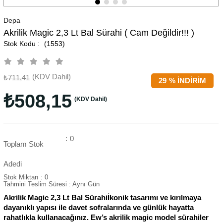
Depa
Akrilik Magic 2,3 Lt Bal Sürahi ( Cam Değildir!!! )
(1553)
(KDV Dahil)
₺711,41
29
%
İNDIRIM
₺508,15
(KDV Dahil)
:
0
Toplam Stok
Adedi
Stok Miktarı
:
0
Tahmini Teslim Süresi
:
Aynı Gün
Akrilik Magic 2,3 Lt Bal Sürahiİkonik tasarımı ve kırılmaya
dayanıklı yapısı ile davet sofralarında ve günlük hayatta
rahatlıkla kullanacağınız. Ew’s akrilik magic model sürahiler