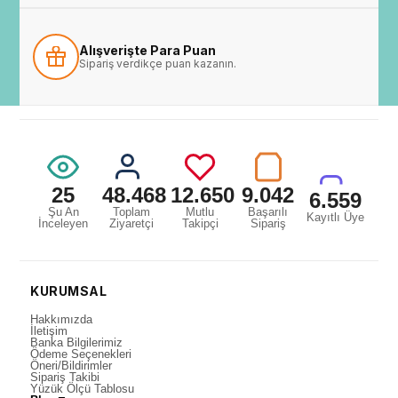
Alışverişte Para Puan
Sipariş verdikçe puan kazanın.
25
48.468
12.650
9.042
6.559
Şu An
Toplam
Mutlu
Başarılı
Kayıtlı Üye
İnceleyen
Ziyaretçi
Takipçi
Sipariş
KURUMSAL
Hakkımızda
İletişim
Banka Bilgilerimiz
Ödeme Seçenekleri
Öneri/Bildirimler
Sipariş Takibi
Yüzük Ölçü Tablosu