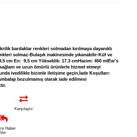
krilik bardaklar renkleri solmadan kırılmaya dayanıklı
Renkleri solmaz-Bulaşık makinesinde yıkanabilir-Küf ve
 9,5 cm En: 9,5 cm Yükseklik: 17,3 cmHacim: 450 mlEw's
ik, sağlam ve uzun ömürlü ürünlerle hizmet etmeyi
unda ivedilikle bizimle iletişime geçin,İade Koşulları:
ve ambalajı bozulmamış olarak iade edilmesi
ir.
Karşılaştır
nce Haber
Ver