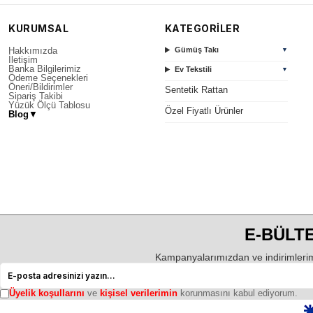
KURUMSAL
KATEGORİLER
Hakkımızda
Gümüş Takı
▼
İletişim
Banka Bilgilerimiz
Ev Tekstili
▼
Ödeme Seçenekleri
Öneri/Bildirimler
Sentetik Rattan
Sipariş Takibi
Yüzük Ölçü Tablosu
Özel Fiyatlı Ürünler
Blog
▼
E-BÜLTE
Kampanyalarımızdan ve indirimlerim
Üyelik koşullarını
ve
kişisel verilerimin
korunmasını kabul ediyorum.