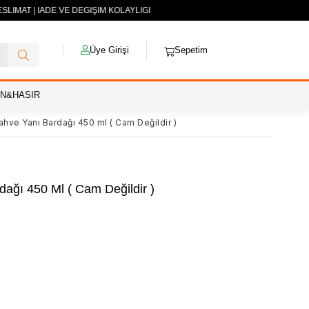
SLİMAT | İADE VE DEĞİŞİM KOLAYLIĞI
Üye Girişi
Sepetim
AN&HASIR
ahve Yanı Bardağı 450 ml ( Cam Değildir )
dağı 450 Ml ( Cam Değildir )