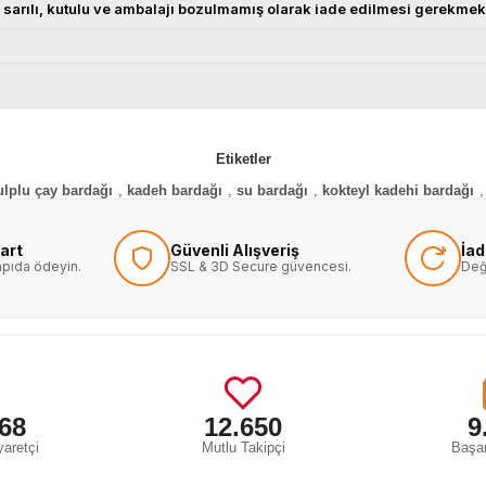
pata sarılı, kutulu ve ambalajı bozulmamış olarak iade edilmesi gerekme
Etiketler
ulplu çay bardağı
,
kadeh bardağı
,
su bardağı
,
kokteyl kadehi bardağı
,
art
Güvenli Alışveriş
İa
kapıda ödeyin.
SSL & 3D Secure güvencesi.
Değ
68
12.650
9
aretçi
Mutlu Takipçi
Başar