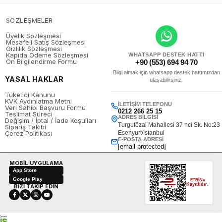
SÖZLEŞMELER
Üyelik Sözleşmesi
Mesafeli Satış Sözleşmesi
Gizlilik Sözleşmesi
Kapıda Ödeme Sözleşmesi
WHATSAPP DESTEK HATTI
Ön Bilgilendirme Formu
+90 (553) 694 94 70
Bilgi almak için whatsapp destek hattımızdan
YASAL HAKLAR
ulaşabilirsiniz.
Tüketici Kanunu
KVK Aydınlatma Metni
İLETIŞIM TELEFONU
Veri Sahibi Başvuru Formu
0212 266 25 15
Teslimat Süreci
ADRES BILGISI
Değişim / İptal / İade Koşulları
Turgutözal Mahallesi 37 nci Sk. No:23
Sipariş Takibi
Çerez Politikası
Esenyurt/İstanbul
E-POSTA ADRESI
[email protected]
MOBİL UYGULAMA
App Store
Google Play
ETBİS'e
Kayıtlıdır.
BİZİ TAKİP EDİN