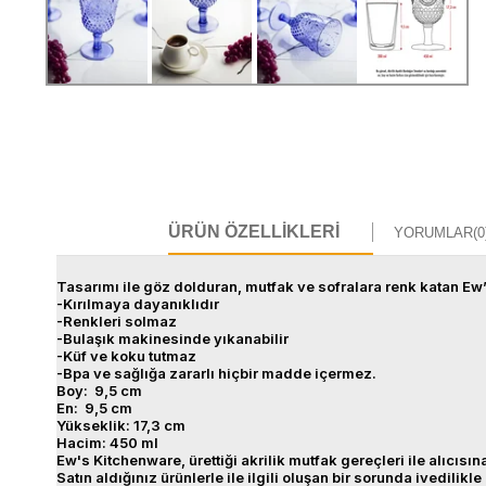
ÜRÜN ÖZELLIKLERI
YORUMLAR
(0
Tasarımı ile göz dolduran, mutfak ve sofralara renk katan Ew’s
-Kırılmaya dayanıklıdır
-Renkleri solmaz
-Bulaşık makinesinde yıkanabilir
-Küf ve koku tutmaz
-Bpa ve sağlığa zararlı hiçbir madde içermez.
Boy: 9,5 cm
En: 9,5 cm
Yükseklik: 17,3 cm
Hacim: 450 ml
Ew's Kitchenware, ürettiği akrilik mutfak gereçleri ile alıcı
Satın aldığınız ürünlerle ile ilgili oluşan bir sorunda ivedilikle