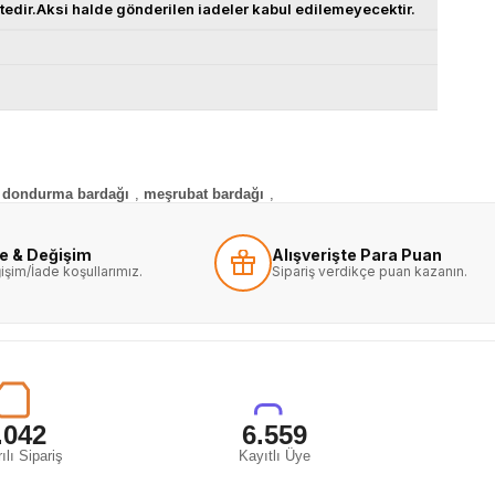
ktedir.Aksi halde gönderilen iadeler kabul edilemeyecektir.
dondurma bardağı
,
meşrubat bardağı
,
de & Değişim
Alışverişte Para Puan
işim/İade koşullarımız.
Sipariş verdikçe puan kazanın.
.042
6.559
ılı Sipariş
Kayıtlı Üye