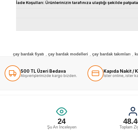
İade Koşulları: Ürünlerinizin tarafınıza ulaştığı şekilde pat
çay bardak fiyatı
,
çay bardak modelleri
,
çay bardak takımları
,
k
500 TL Üzeri Bedava
Kapıda Nakit / K
Alışverişlerinizde kargo bizden.
İster online, ister 
24
48.4
Şu An İnceleyen
Toplam Ziy