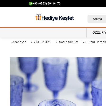
+90 (0553) 694 94 70
ÖZEL Fİ
Anasayfa
>
ZÜCCACİYE
>
Sofra Sunum
>
Sürahi Bardak