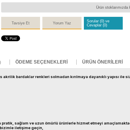
Ürün stoklarımızda 
Sorular (0) ve
Tavsiye Et
Yorum Yaz
Cevaplar (0)
ÖDEME SEÇENEKLERI
ÜRÜN ÖNERILERI
)
 akrilik bardaklar renkleri solmadan kırılmaya dayanıklı yapısı ile si
sına pratik, sağlam ve uzun ömürlü ürünlerle hizmet etmeyi amaçlamakta
 bizimle iletişime geçin,