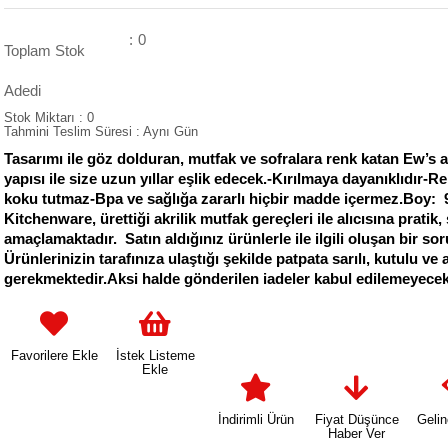
:
0
Toplam Stok
Adedi
Stok Miktarı
:
0
Tahmini Teslim Süresi
:
Aynı Gün
Tasarımı ile göz dolduran, mutfak ve sofralara renk katan Ew’s a
yapısı ile size uzun yıllar eşlik edecek.-Kırılmaya dayanıklıdır-
koku tutmaz-Bpa ve sağlığa zararlı hiçbir madde içermez.Boy:
Kitchenware, ürettiği akrilik mutfak gereçleri ile alıcısına prat
amaçlamaktadır. Satın aldığınız ürünlerle ile ilgili oluşan bir sor
Ürünlerinizin tarafınıza ulaştığı şekilde patpata sarılı, kutulu 
gerekmektedir.Aksi halde gönderilen iadeler kabul edilemeyecekt
Favorilere Ekle
İstek Listeme
Ekle
İndirimli Ürün
Fiyat Düşünce
Geli
Haber Ver