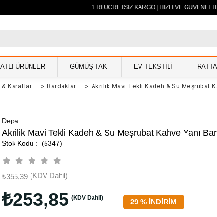
500 TL VE ÜZERİ ÜCRETSİZ KARGO | HIZLI VE GÜVENLİ TE
YATLI ÜRÜNLER
GÜMÜŞ TAKI
EV TEKSTİLİ
RATT
 & Karaflar
>
Bardaklar
>
Akrilik Mavi Tekli Kadeh & Su Meşrubat K
Depa
Akrilik Mavi Tekli Kadeh & Su Meşrubat Kahve Yanı Bar
(5347)
(KDV Dahil)
₺355,39
₺253,85
(KDV Dahil)
29
%
İNDIRIM