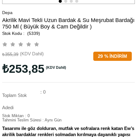
Depa
Akrilik Mavi Tekli Uzun Bardak & Su Meşrubat Bardağı
750 Ml ( Büyük Boy & Cam Değildir )
(5339)
(KDV Dahil)
₺355,39
29
%
İNDIRIM
₺253,85
(KDV Dahil)
:
0
Toplam Stok
Adedi
Stok Miktarı
:
0
Tahmini Teslim Süresi
:
Aynı Gün
Tasarımı ile göz dolduran, mutfak ve sofralara renk katan Ew’s
akrilik bardaklar renkleri solmadan kırılmaya dayanıklı yapısı