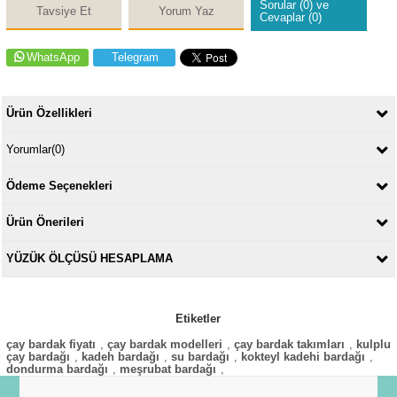
Sorular (0) ve
Tavsiye Et
Yorum Yaz
Cevaplar (0)
WhatsApp
Telegram
Ürün Özellikleri
Yorumlar
(0)
Ödeme Seçenekleri
Ürün Önerileri
YÜZÜK ÖLÇÜSÜ HESAPLAMA
Etiketler
çay bardak fiyatı
,
çay bardak modelleri
,
çay bardak takımları
,
kulplu
çay bardağı
,
kadeh bardağı
,
su bardağı
,
kokteyl kadehi bardağı
,
dondurma bardağı
,
meşrubat bardağı
,