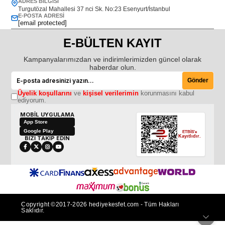
ADRES BILGISI
Turgutözal Mahallesi 37 nci Sk. No:23 Esenyurt/İstanbul
E-POSTA ADRESI
[email protected]
E-BÜLTEN KAYIT
Kampanyalarımızdan ve indirimlerimizden güncel olarak
haberdar olun.
Gönder
Üyelik koşullarını
ve
kişisel verilerimin
korunmasını kabul
ediyorum.
MOBİL UYGULAMA
App Store
Google Play
ETBİS'e
Kayıtlıdır.
BİZİ TAKİP EDİN
Copyright ©2017-2026 hediyekesfet.com - Tüm Hakları
Saklıdır.