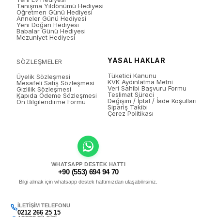
Tanışma Yıldönümü Hediyesi
Öğretmen Günü Hediyesi
Anneler Günü Hediyesi
Yeni Doğan Hediyesi
Babalar Günü Hediyesi
Mezuniyet Hediyesi
YASAL HAKLAR
SÖZLEŞMELER
Tüketici Kanunu
Üyelik Sözleşmesi
KVK Aydınlatma Metni
Mesafeli Satış Sözleşmesi
Veri Sahibi Başvuru Formu
Gizlilik Sözleşmesi
Teslimat Süreci
Kapıda Ödeme Sözleşmesi
Değişim / İptal / İade Koşulları
Ön Bilgilendirme Formu
Sipariş Takibi
Çerez Politikası
WHATSAPP DESTEK HATTI
+90 (553) 694 94 70
Bilgi almak için whatsapp destek hattımızdan ulaşabilirsiniz.
İLETIŞIM TELEFONU
0212 266 25 15