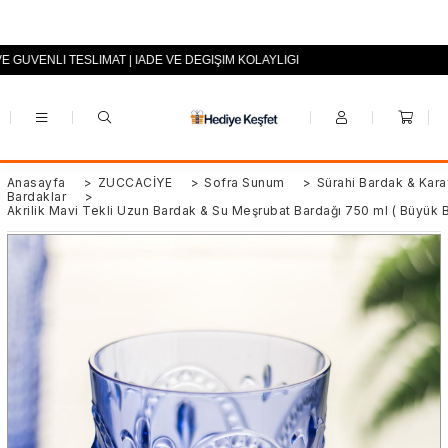
VE GÜVENLİ TESLİMAT | İADE VE DEĞİŞİM KOLAYLIĞI
+90 (0553) 694 94 70
Anasayfa
>
ZÜCCACİYE
>
Sofra Sunum
>
Sürahi Bardak & Kara
Bardaklar
>
Akrilik Mavi Tekli Uzun Bardak & Su Meşrubat Bardağı 750 ml ( Büyük 