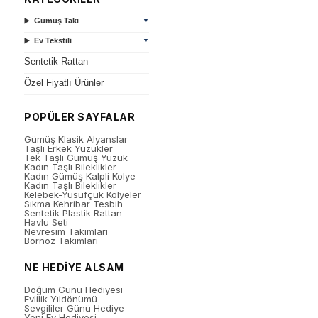
Gümüş Takı
▼
Ev Tekstili
▼
Sentetik Rattan
Özel Fiyatlı Ürünler
POPÜLER SAYFALAR
Gümüş Klasik Alyanslar
Taşlı Erkek Yüzükler
Tek Taşlı Gümüş Yüzük
Kadın Taşlı Bileklikler
Kadın Gümüş Kalpli Kolye
Kadın Taşlı Bileklikler
Kelebek-Yusufçuk Kolyeler
Sıkma Kehribar Tesbih
Sentetik Plastik Rattan
Havlu Seti
Nevresim Takımları
Bornoz Takımları
NE HEDİYE ALSAM
Doğum Günü Hediyesi
Evlilik Yıldönümü
Sevgililer Günü Hediye
Yeni Ev Hediyesi