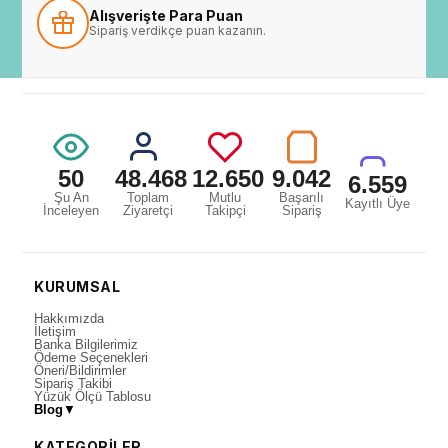
Alışverişte Para Puan
Sipariş verdikçe puan kazanın.
50
48.468
12.650
9.042
6.559
Şu An
Toplam
Mutlu
Başarılı
Kayıtlı Üye
İnceleyen
Ziyaretçi
Takipçi
Sipariş
KURUMSAL
Hakkımızda
İletişim
Banka Bilgilerimiz
Ödeme Seçenekleri
Öneri/Bildirimler
Sipariş Takibi
Yüzük Ölçü Tablosu
Blog
▼
KATEGORİLER