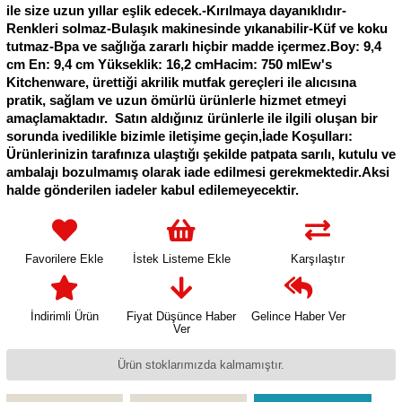
ile size uzun yıllar eşlik edecek.-Kırılmaya dayanıklıdır-
Renkleri solmaz-Bulaşık makinesinde yıkanabilir-Küf ve koku
tutmaz-Bpa ve sağlığa zararlı hiçbir madde içermez.Boy: 9,4
cm En: 9,4 cm Yükseklik: 16,2 cmHacim: 750 mlEw's
Kitchenware, ürettiği akrilik mutfak gereçleri ile alıcısına
pratik, sağlam ve uzun ömürlü ürünlerle hizmet etmeyi
amaçlamaktadır. Satın aldığınız ürünlerle ile ilgili oluşan bir
sorunda ivedilikle bizimle iletişime geçin,İade Koşulları:
Ürünlerinizin tarafınıza ulaştığı şekilde patpata sarılı, kutulu ve
ambalajı bozulmamış olarak iade edilmesi gerekmektedir.Aksi
halde gönderilen iadeler kabul edilemeyecektir.
Favorilere Ekle
İstek Listeme Ekle
Karşılaştır
İndirimli Ürün
Fiyat Düşünce Haber
Gelince Haber Ver
Ver
Ürün stoklarımızda kalmamıştır.