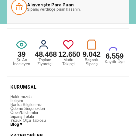
Alışverişte Para Puan
Sipariş verdikçe puan kazanın.
39
48.468
12.650
9.042
6.559
Şu An
Toplam
Mutlu
Başarılı
Kayıtlı Üye
İnceleyen
Ziyaretçi
Takipçi
Sipariş
KURUMSAL
Hakkımızda
İletişim
Banka Bilgilerimiz
Ödeme Seçenekleri
Öneri/Bildirimler
Sipariş Takibi
Yüzük Ölçü Tablosu
Blog
▼
KATEGORİLER