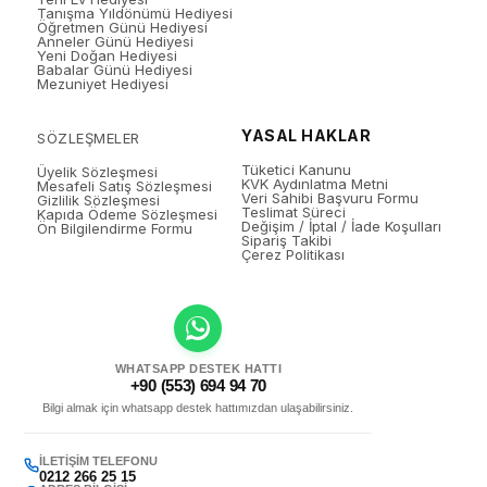
Tanışma Yıldönümü Hediyesi
Öğretmen Günü Hediyesi
Anneler Günü Hediyesi
Yeni Doğan Hediyesi
Babalar Günü Hediyesi
Mezuniyet Hediyesi
YASAL HAKLAR
SÖZLEŞMELER
Tüketici Kanunu
Üyelik Sözleşmesi
KVK Aydınlatma Metni
Mesafeli Satış Sözleşmesi
Veri Sahibi Başvuru Formu
Gizlilik Sözleşmesi
Teslimat Süreci
Kapıda Ödeme Sözleşmesi
Değişim / İptal / İade Koşulları
Ön Bilgilendirme Formu
Sipariş Takibi
Çerez Politikası
WHATSAPP DESTEK HATTI
+90 (553) 694 94 70
Bilgi almak için whatsapp destek hattımızdan ulaşabilirsiniz.
İLETIŞIM TELEFONU
0212 266 25 15