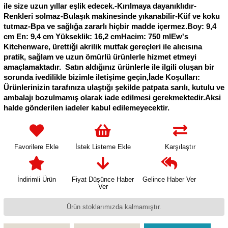
ile size uzun yıllar eşlik edecek.-Kırılmaya dayanıklıdır-
Renkleri solmaz-Bulaşık makinesinde yıkanabilir-Küf ve koku
tutmaz-Bpa ve sağlığa zararlı hiçbir madde içermez.Boy: 9,4
cm En: 9,4 cm Yükseklik: 16,2 cmHacim: 750 mlEw's
Kitchenware, ürettiği akrilik mutfak gereçleri ile alıcısına
pratik, sağlam ve uzun ömürlü ürünlerle hizmet etmeyi
amaçlamaktadır. Satın aldığınız ürünlerle ile ilgili oluşan bir
sorunda ivedilikle bizimle iletişime geçin,İade Koşulları:
Ürünlerinizin tarafınıza ulaştığı şekilde patpata sarılı, kutulu ve
ambalajı bozulmamış olarak iade edilmesi gerekmektedir.Aksi
halde gönderilen iadeler kabul edilemeyecektir.
Favorilere Ekle
İstek Listeme Ekle
Karşılaştır
İndirimli Ürün
Fiyat Düşünce Haber
Gelince Haber Ver
Ver
Ürün stoklarımızda kalmamıştır.