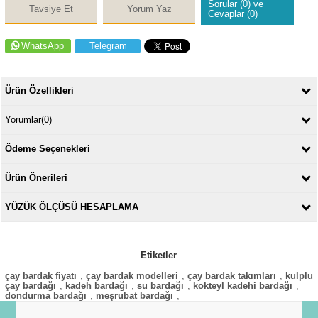
Sorular (0) ve
Tavsiye Et
Yorum Yaz
Cevaplar (0)
WhatsApp
Telegram
Ürün Özellikleri
Yorumlar
(0)
Ödeme Seçenekleri
Ürün Önerileri
YÜZÜK ÖLÇÜSÜ HESAPLAMA
Etiketler
çay bardak fiyatı
,
çay bardak modelleri
,
çay bardak takımları
,
kulplu
çay bardağı
,
kadeh bardağı
,
su bardağı
,
kokteyl kadehi bardağı
,
dondurma bardağı
,
meşrubat bardağı
,