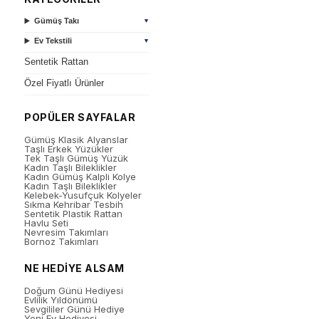
Gümüş Takı
▼
Ev Tekstili
▼
Sentetik Rattan
Özel Fiyatlı Ürünler
POPÜLER SAYFALAR
Gümüş Klasik Alyanslar
Taşlı Erkek Yüzükler
Tek Taşlı Gümüş Yüzük
Kadın Taşlı Bileklikler
Kadın Gümüş Kalpli Kolye
Kadın Taşlı Bileklikler
Kelebek-Yusufçuk Kolyeler
Sıkma Kehribar Tesbih
Sentetik Plastik Rattan
Havlu Seti
Nevresim Takımları
Bornoz Takımları
NE HEDİYE ALSAM
Doğum Günü Hediyesi
Evlilik Yıldönümü
Sevgililer Günü Hediye
Yeni Ev Hediyesi