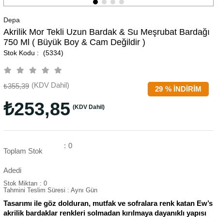
Depa
Akrilik Mor Tekli Uzun Bardak & Su Meşrubat Bardağı
750 Ml ( Büyük Boy & Cam Değildir )
(5334)
(KDV Dahil)
₺355,39
29
%
İNDIRIM
₺253,85
(KDV Dahil)
:
0
Toplam Stok
Adedi
Stok Miktarı
:
0
Tahmini Teslim Süresi
:
Aynı Gün
Tasarımı ile göz dolduran, mutfak ve sofralara renk katan Ew’s
akrilik bardaklar renkleri solmadan kırılmaya dayanıklı yapısı