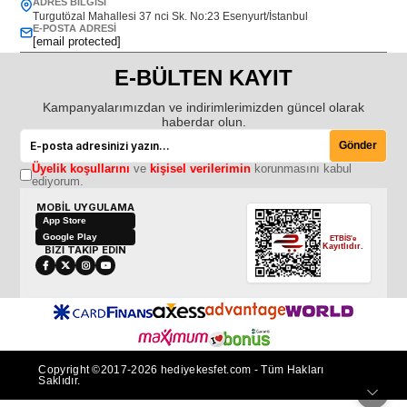
ADRES BILGISI
Turgutözal Mahallesi 37 nci Sk. No:23 Esenyurt/İstanbul
E-POSTA ADRESI
[email protected]
E-BÜLTEN KAYIT
Kampanyalarımızdan ve indirimlerimizden güncel olarak
haberdar olun.
Gönder
Üyelik koşullarını
ve
kişisel verilerimin
korunmasını kabul
ediyorum.
MOBİL UYGULAMA
App Store
Google Play
ETBİS'e
Kayıtlıdır.
BİZİ TAKİP EDİN
Copyright ©2017-2026 hediyekesfet.com - Tüm Hakları
Saklıdır.