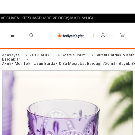
 VE GÜVENLİ TESLİMAT | İADE VE DEĞİŞİM KOLAYLIĞI
+90 (0553) 694 94 70
Anasayfa
>
ZÜCCACİYE
>
Sofra Sunum
>
Sürahi Bardak & Kara
Bardaklar
>
Akrilik Mor Tekli Uzun Bardak & Su Meşrubat Bardağı 750 ml ( Büyük B