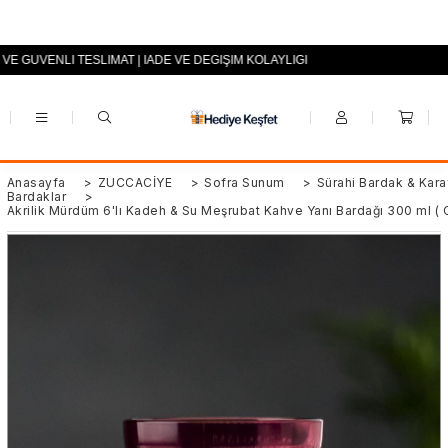
 VE GÜVENLİ TESLİMAT | İADE VE DEĞİŞİM KOLAYLIĞI
+90 (0553) 694 94 70
Anasayfa
>
ZÜCCACİYE
>
Sofra Sunum
>
Sürahi Bardak & Kara
Bardaklar
>
Akrilik Mürdüm 6'lı Kadeh & Su Meşrubat Kahve Yanı Bardağı 300 ml ( 