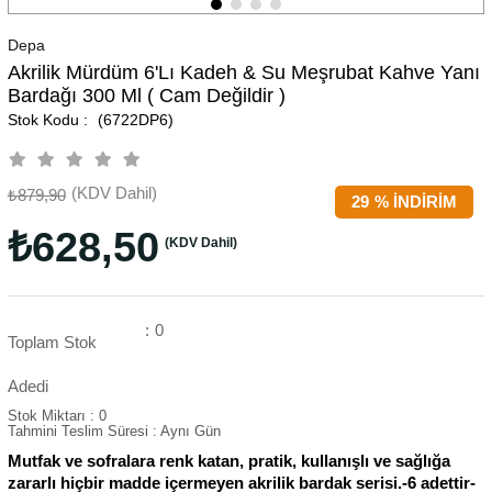
Depa
Akrilik Mürdüm 6'lı Kadeh & Su Meşrubat Kahve Yanı
Bardağı 300 Ml ( Cam Değildir )
(6722DP6)
(KDV Dahil)
₺879,90
29
%
İNDIRIM
₺628,50
(KDV Dahil)
:
0
Toplam Stok
Adedi
Stok Miktarı
:
0
Tahmini Teslim Süresi
:
Aynı Gün
Mutfak ve sofralara renk katan, pratik, kullanışlı ve sağlığa
zararlı hiçbir madde içermeyen akrilik bardak serisi.-6 adettir-