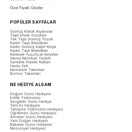
Özel Fiyatlı Ürünler
POPÜLER SAYFALAR
Gümüş Klasik Alyanslar
Taşlı Erkek Yüzükler
Tek Taşlı Gümüş Yüzük
Kadın Taşlı Bileklikler
Kadın Gümüş Kalpli Kolye
Kadın Taşlı Bileklikler
Kelebek-Yusufçuk Kolyeler
Sıkma Kehribar Tesbih
Sentetik Plastik Rattan
Havlu Seti
Nevresim Takımları
Bornoz Takımları
NE HEDİYE ALSAM
Doğum Günü Hediyesi
Evlilik Yıldönümü
Sevgililer Günü Hediye
Yeni Ev Hediyesi
Tanışma Yıldönümü Hediyesi
Öğretmen Günü Hediyesi
Anneler Günü Hediyesi
Yeni Doğan Hediyesi
Babalar Günü Hediyesi
Mezuniyet Hediyesi