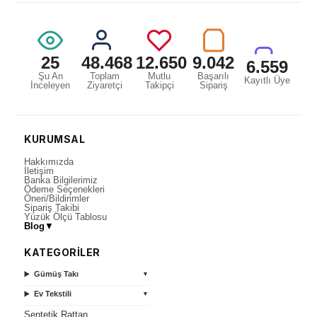
25
48.468
12.650
9.042
6.559
Şu An
Toplam
Mutlu
Başarılı
Kayıtlı Üye
İnceleyen
Ziyaretçi
Takipçi
Sipariş
KURUMSAL
Hakkımızda
İletişim
Banka Bilgilerimiz
Ödeme Seçenekleri
Öneri/Bildirimler
Sipariş Takibi
Yüzük Ölçü Tablosu
Blog
▼
KATEGORİLER
Gümüş Takı
▼
Ev Tekstili
▼
Sentetik Rattan