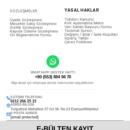
YASAL HAKLAR
SÖZLEŞMELER
Tüketici Kanunu
Üyelik Sözleşmesi
KVK Aydınlatma Metni
Mesafeli Satış Sözleşmesi
Veri Sahibi Başvuru Formu
Gizlilik Sözleşmesi
Teslimat Süreci
Kapıda Ödeme Sözleşmesi
Değişim / İptal / İade Koşulları
Ön Bilgilendirme Formu
Sipariş Takibi
Çerez Politikası
WHATSAPP DESTEK HATTI
+90 (553) 694 94 70
Bilgi almak için whatsapp destek hattımızdan ulaşabilirsiniz.
İLETIŞIM TELEFONU
0212 266 25 15
ADRES BILGISI
Turgutözal Mahallesi 37 nci Sk. No:23 Esenyurt/İstanbul
E-POSTA ADRESI
[email protected]
E-BÜLTEN KAYIT