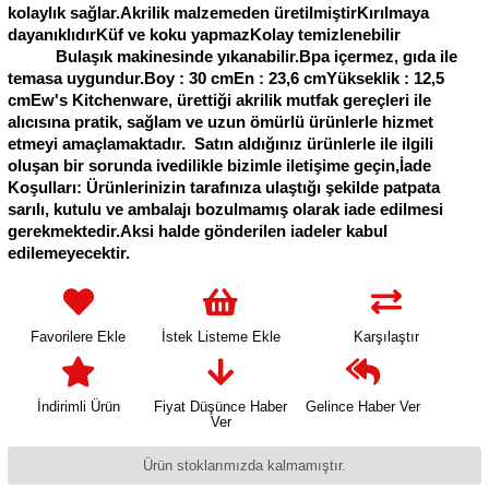
kolaylık sağlar.Akrilik malzemeden üretilmiştirKırılmaya
dayanıklıdırKüf ve koku yapmazKolay temizlenebilir
Bulaşık makinesinde yıkanabilir.Bpa içermez, gıda ile
temasa uygundur.Boy : 30 cmEn : 23,6 cmYükseklik : 12,5
cmEw's Kitchenware, ürettiği akrilik mutfak gereçleri ile
alıcısına pratik, sağlam ve uzun ömürlü ürünlerle hizmet
etmeyi amaçlamaktadır. Satın aldığınız ürünlerle ile ilgili
oluşan bir sorunda ivedilikle bizimle iletişime geçin,İade
Koşulları: Ürünlerinizin tarafınıza ulaştığı şekilde patpata
sarılı, kutulu ve ambalajı bozulmamış olarak iade edilmesi
gerekmektedir.Aksi halde gönderilen iadeler kabul
edilemeyecektir.
Favorilere Ekle
İstek Listeme Ekle
Karşılaştır
İndirimli Ürün
Fiyat Düşünce Haber
Gelince Haber Ver
Ver
Ürün stoklarımızda kalmamıştır.