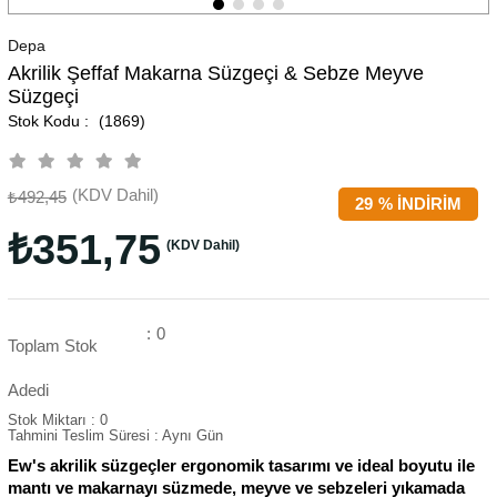
Depa
Akrilik Şeffaf Makarna Süzgeçi & Sebze Meyve
Süzgeçi
(1869)
(KDV Dahil)
₺492,45
29
%
İNDIRIM
₺351,75
(KDV Dahil)
:
0
Toplam Stok
Adedi
Stok Miktarı
:
0
Tahmini Teslim Süresi
:
Aynı Gün
Ew's akrilik süzgeçler ergonomik tasarımı ve ideal boyutu ile
mantı ve makarnayı süzmede, meyve ve sebzeleri yıkamada