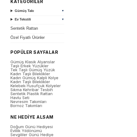
KATEGORİLER
Gümüş Takı
▼
Ev Tekstili
▼
Sentetik Rattan
Özel Fiyatlı Ürünler
POPÜLER SAYFALAR
Gümüş Klasik Alyanslar
Taşlı Erkek Yüzükler
Tek Taşlı Gümüş Yüzük
Kadın Taşlı Bileklikler
Kadın Gümüş Kalpli Kolye
Kadın Taşlı Bileklikler
Kelebek-Yusufçuk Kolyeler
Sıkma Kehribar Tesbih
Sentetik Plastik Rattan
Havlu Seti
Nevresim Takımları
Bornoz Takımları
NE HEDİYE ALSAM
Doğum Günü Hediyesi
Evlilik Yıldönümü
Sevgililer Günü Hediye