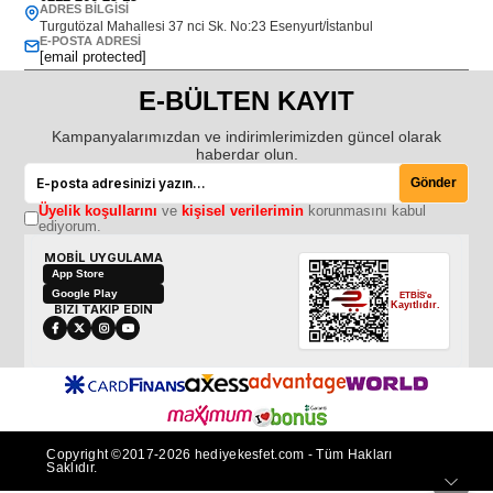
ADRES BILGISI
Turgutözal Mahallesi 37 nci Sk. No:23 Esenyurt/İstanbul
E-POSTA ADRESI
[email protected]
E-BÜLTEN KAYIT
Kampanyalarımızdan ve indirimlerimizden güncel olarak
haberdar olun.
Gönder
Üyelik koşullarını
ve
kişisel verilerimin
korunmasını kabul
ediyorum.
MOBİL UYGULAMA
App Store
Google Play
ETBİS'e
Kayıtlıdır.
BİZİ TAKİP EDİN
Copyright ©2017-2026 hediyekesfet.com - Tüm Hakları
Saklıdır.