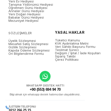
Yeni Ev Hediyesi
Tanışma Yıldönümü Hediyesi
Öğretmen Günü Hediyesi
Anneler Günü Hediyesi
Yeni Doğan Hediyesi
Babalar Günü Hediyesi
Mezuniyet Hediyesi
YASAL HAKLAR
SÖZLEŞMELER
Tüketici Kanunu
Üyelik Sözleşmesi
KVK Aydınlatma Metni
Mesafeli Satış Sözleşmesi
Veri Sahibi Başvuru Formu
Gizlilik Sözleşmesi
Teslimat Süreci
Kapıda Ödeme Sözleşmesi
Değişim / İptal / İade Koşulları
Ön Bilgilendirme Formu
Sipariş Takibi
Çerez Politikası
WHATSAPP DESTEK HATTI
+90 (553) 694 94 70
Bilgi almak için whatsapp destek hattımızdan ulaşabilirsiniz.
İLETIŞIM TELEFONU
0212 266 25 15