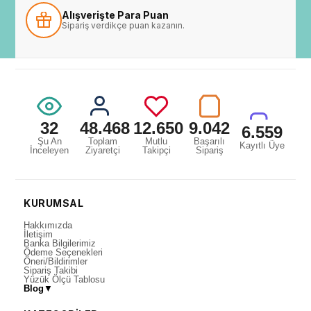
Alışverişte Para Puan
Sipariş verdikçe puan kazanın.
32
48.468
12.650
9.042
6.559
Şu An
Toplam
Mutlu
Başarılı
Kayıtlı Üye
İnceleyen
Ziyaretçi
Takipçi
Sipariş
KURUMSAL
Hakkımızda
İletişim
Banka Bilgilerimiz
Ödeme Seçenekleri
Öneri/Bildirimler
Sipariş Takibi
Yüzük Ölçü Tablosu
Blog
▼