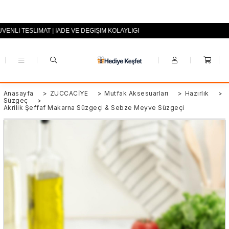
ÜVENLİ TESLİMAT | İADE VE DEĞİŞİM KOLAYLIĞI
+90 (0553) 694 94 70
Anasayfa
>
ZÜCCACİYE
>
Mutfak Aksesuarları
>
Hazırlık
>
Süzgeç
>
Akrilik Şeffaf Makarna Süzgeçi & Sebze Meyve Süzgeçi